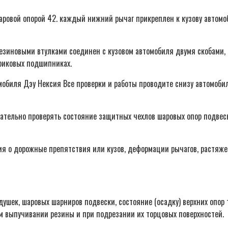
ровой опорой 42. каждый нижний рычаг прикреплен к кузову автомо
езиновыми втулками соединен с кузовом автомобиля двумя скобами,
риковых подшипниках.
обиля Дэу Нексия Все проверки и работы проводите снизу автомобил
ательно проверять состояние защитных чехлов шаровых опор подвеск
я о дорожные препятствия или кузов, деформации рычагов, растяжек,
ушек, шаровых шарниров подвески, состояние (осадку) верхних опор
 выпучивании резины и при подрезании их торцовых поверхностей.