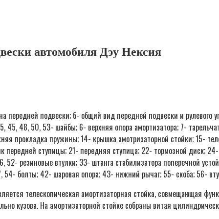
вески автомобиля Дэу Нексия
а передней подвески; б- общий вид передней подвески и рулевого упр
 35, 45, 48, 50, 53- шайбы; 6- верхняя опора амортизатора; 7- тарель
жняя прокладка пружины; 14- крышка амотризаторной стойки; 15- тел
к передней ступицы; 21- передняя ступица; 22- тормозной диск; 24-
46, 52- резиновые втулки; 33- штанга стабилизатора поперечной устой
, 54- болты; 42- шаровая опора; 43- нижний рычаг; 55- скоба; 56- вт
ляется телескопическая амортизаторная стойка, совмещающая функ
ьно кузова. На амортизаторной стойке собраны витая цилиндрическа