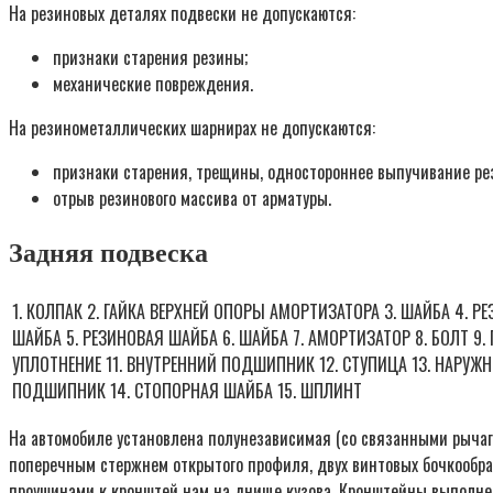
На резиновых деталях подвески не допускаются:
признаки старения резины;
механические повреждения.
На резинометаллических шарнирах не допускаются:
признаки старения, трещины, одностороннее выпучивание рез
отрыв резинового массива от арматуры.
Задняя подвеска
1. КОЛПАК 2. ГАЙКА ВЕРХНЕЙ ОПОРЫ АМОРТИЗАТОРА 3. ШАЙБА 4. Р
ШАЙБА 5. РЕЗИНОВАЯ ШАЙБА 6. ШАЙБА 7. АМОРТИЗАТОР 8. БОЛТ 9. Г
УПЛОТНЕНИЕ 11. ВНУТРЕННИЙ ПОДШИПНИК 12. СТУПИЦА 13. НАРУЖ
ПОДШИПНИК 14. СТОПОРНАЯ ШАЙБА 15. ШПЛИНТ
На автомобиле установлена полунезависимая (со связанными рычага
поперечным стержнем открытого профиля, двух винтовых бочкообра
проушинами к кронштей нам на днище кузова. Кронштейны выполне