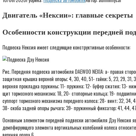
10/06/2020
Рубрика:
Подвеска автомобиля
Автор:
adminmycar
Двигатель «Нексии»: главные секреты
Особенности конструкции передней под
Подвеска Нексия имеет следующие конструктивные особенности:
Рис. Передняя подвеска автомобиля DAEWOO NEXIA: а- правая сторон
защитная крышка верхней опоры; 4, 30, 40, 51- гайки; 5, 23, 29, 31,
верхняя прокладка пружины; 11- пружина; 12- буфер сжатия; 13- ни
щит тормозного механизма; 18, 20- стопорные кольца; 19- подшипни
суппорт тормозного механизма переднего колеса; 28- винт; 32, 34, 
38- скоба задней опоры рычага; 39- пружинный фиксатор; 41, 44, 47
Основным элементом передней подвески автомобиля Дэу Нексия яв
демпфирующего элемента вертикальных колебаний колеса относител
верхняя опора 6.