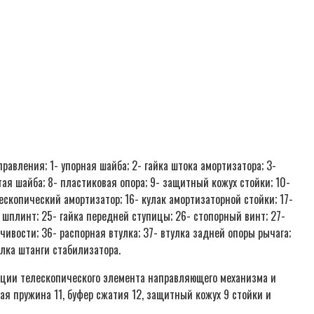
авления; 1- упорная шайба; 2- гайка штока амортизатора; 3-
чатая шайба; 8- пластиковая опора; 9- защитный кожух стойки; 10-
ескопический амортизатор; 16- кулак амортизаторной стойки; 17-
 шплинт; 25- гайка передней ступицы; 26- стопорный винт; 27-
чивости; 36- распорная втулка; 37- втулка задней опоры рычага;
улка штанги стабилизатора.
ции телескопического элемента направляющего механизма и
я пружина 11, буфер сжатия 12, защитный кожух 9 стойки и