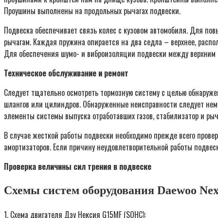
Проушины выполнены на продольных рычагах подвески.
Подвеска обеспечивает связь колес с кузовом автомобиля. Для по
рычагам. Каждая пружина опирается на два седла – верхнее, распол
Для обеспечения шумо- и виброизоляции подвески между верхним 
Техническое обслуживание и ремонт
Следует тщательно осмотреть тормозную систему с целью обнаруже
шлангов или цилиндров. Обнаруженные неисправности следует неме
элементы системы выпуска отработавших газов, стабилизатор и рыч
В случае жесткой работы подвески необходимо прежде всего провер
амортизаторов. Если причину неудовлетворительной работы подвеск
Проверка величины сил трения в подвеске
Схемы систем оборудования Daewoo Nex
1. Схема двигателя Дэу Нексия G15MF (SOHC):