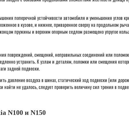
вышения поперечной устойчивости автомобиля и уменьшения углов кр
оженное в кузове, и нижнее, приваренное сверху на продольном рыча
концом пружины и верхним опорным седлом размещено упругое кольц
ния повреждений, смещений, неправильных соединений или поломок 
дленно устранить. К узлам и деталям, поломки или смещения которы
аги задней подвески.
ить давление воздуха в шинах, статический ход подвески (или доро
и найти не удалось, следует проверить величину сил трения в подве
ia N100 и N150