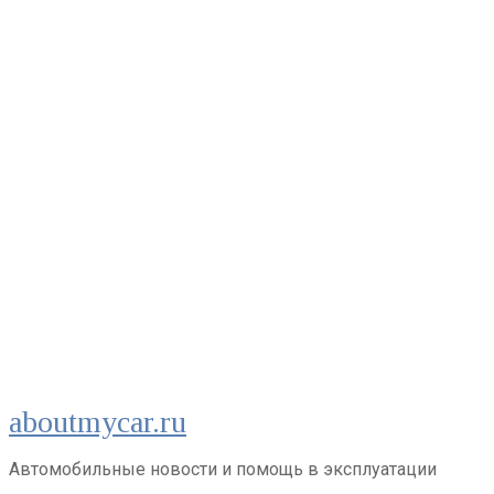
Перейти
aboutmycar.ru
к
контенту
Автомобильные новости и помощь в эксплуатации