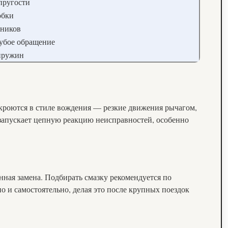
пругости
обки
ьников
рубое обращение
 пружин
 кроются в стиле вождения — резкие движения рычагом,
 запускает цепную реакцию неисправностей, особенно
нная замена. Подбирать смазку рекомендуется по
о и самостоятельно, делая это после крупных поездок