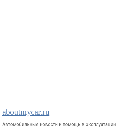
Перейти
aboutmycar.ru
к
контенту
Автомобильные новости и помощь в эксплуатации