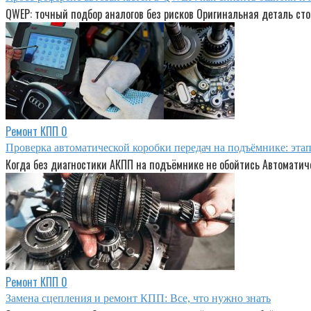
QWEP: точный подбор аналогов без рисков Оригинальная деталь сто
Ремонт КПП
0
Проверка автоматической коробки передач на подъёмнике: эта
Когда без диагностики АКПП на подъёмнике не обойтись Автоматиче
Ремонт КПП
0
Замена сцепления и ремонт КПП: Все, что нужно знать