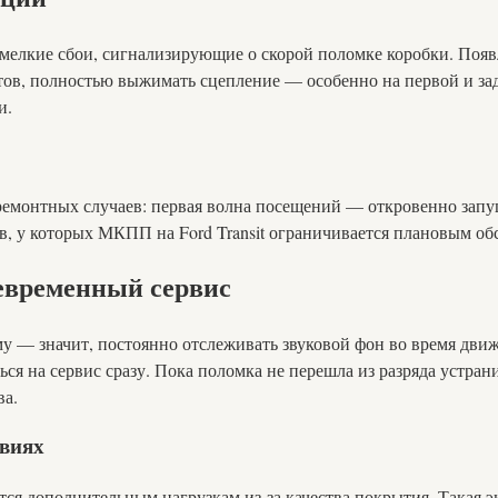
ь мелкие сбои, сигнализирующие о скорой поломке коробки. Появ
тов, полностью выжимать сцепление — особенно на первой и зад
и.
емонтных случаев: первая волна посещений — откровенно запущ
в, у которых МКПП на Ford Transit ограничивается плановым о
евременный сервис
у — значит, постоянно отслеживать звуковой фон во время движ
я на сервис сразу. Пока поломка не перешла из разряда устрани
ва.
овиях
тся дополнительным нагрузкам из-за качества покрытия. Такая