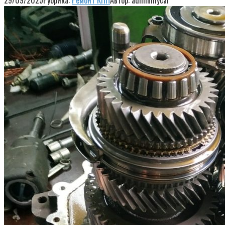
29/09/2025
Рубрика:
Ремонт КПП
Автор:
adminmycar