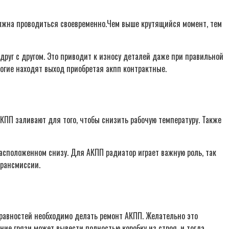
олжна проводиться своевременно.Чем выше крутящийся момент, тем
руг с другом. Это приводит к износу деталей даже при правильной
огие находят выход приобретая акпп контрактные.
КПП заливают для того, чтобы снизить рабочую температуру. Также
сположенном снизу. Для АКПП радиатор играет важную роль, так
трансмиссии.
правностей необходимо делать ремонт АКПП. Желательно это
ие грязи может вывести полностью коробку из строя, и тогда