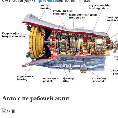
04/11/2020
Рубрика:
Трансмиссия
Автор:
adminmycar
Авто с не рабочей акпп