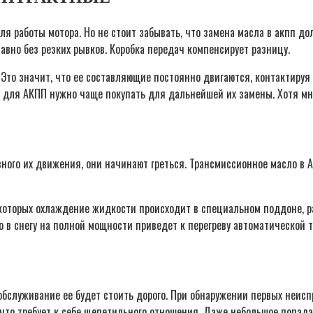
я работы мотора. Но не стоит забывать, что замена масла в акпп д
авно без резких рывков. Коробка передач компенсирует разницу.
то значит, что ее составляющие постоянно двигаются, контактируя д
и для АКПП нужно чаще покупать для дальнейшей их замены. Хотя мн
вного их движения, они начинают греться. Трансмиссионное масло в А
оторых охлаждение жидкости происходит в специальном поддоне, ра
о в снегу на полной мощности приведет к перегреву автоматической 
обслуживание ее будет стоить дорого. При обнаружении первых неис
то требует к себе щепетильного отношения. Даже небольшое попадан