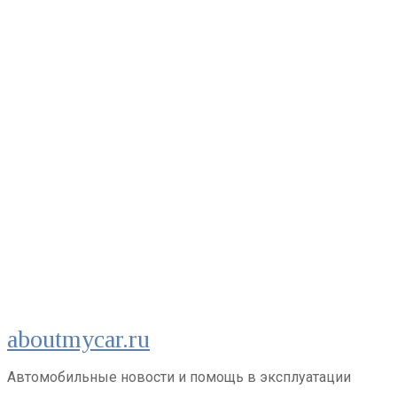
Перейти
aboutmycar.ru
к
контенту
Автомобильные новости и помощь в эксплуатации