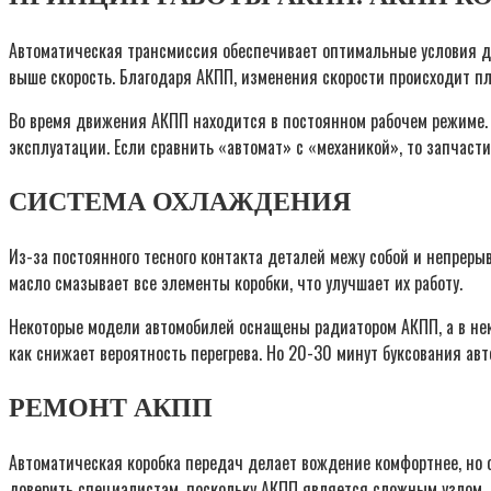
Автоматическая трансмиссия обеспечивает оптимальные условия дл
выше скорость. Благодаря АКПП, изменения скорости происходит пл
Во время движения АКПП находится в постоянном рабочем режиме. Э
эксплуатации. Если сравнить «автомат» с «механикой», то запчаст
СИСТЕМА ОХЛАЖДЕНИЯ
Из-за постоянного тесного контакта деталей межу собой и непреры
масло смазывает все элементы коробки, что улучшает их работу.
Некоторые модели автомобилей оснащены радиатором АКПП, а в нек
как снижает вероятность перегрева. Но 20-30 минут буксования авт
РЕМОНТ АКПП
Автоматическая коробка передач делает вождение комфортнее, но 
доверить специалистам, поскольку АКПП является сложным узлом, ч