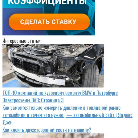
Интересные статьи
ТОП-10 компаний по кузовному ремонту BMW в Петербурге
Электросхемы ВАЗ; Страница 3
Как самостоятельно измерить давление в топливной рампе
автомобиля и зачем это нужно | — автомобильный сайт | Яндекс
Дзен
Как клеить двухсторонний скотч на машину?