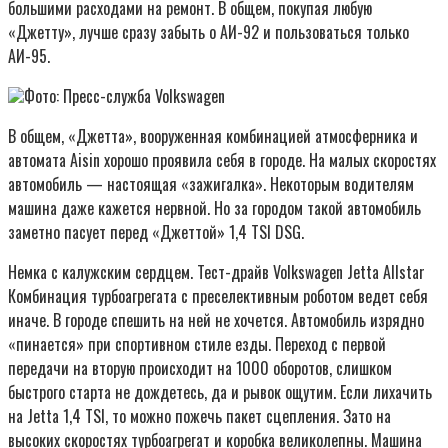
большими расходами на ремонт. В общем, покупая любую
«Джетту», лучше сразу забыть о АИ-92 и пользоваться только
АИ-95.
Фото: Пресс-служба Volkswagen
В общем, «Джетта», вооруженная комбинацией атмосферника и
автомата Aisin хорошо проявила себя в городе. На малых скоростях
автомобиль — настоящая «зажигалка». Некоторым водителям
машина даже кажется нервной. Но за городом такой автомобиль
заметно пасует перед «Джеттой» 1,4 TSI DSG.
Немка с калужским сердцем. Тест-драйв Volkswagen Jetta Allstar
Комбинация турбоагрегата с преселективным роботом ведет себя
иначе. В городе спешить на ней не хочется. Автомобиль изрядно
«пинается» при спортивном стиле езды. Переход с первой
передачи на вторую происходит на 1000 оборотов, слишком
быстрого старта не дождетесь, да и рывок ощутим. Если лихачить
на Jetta 1,4 TSI, то можно пожечь пакет сцепления. Зато на
высоких скоростях турбоагрегат и коробка великолепны. Машина