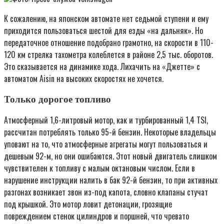
К сожалению, на японском автомате нет седьмой ступени и ему
приходится пользоваться шестой для езды «на дальняк». Но
передаточное отношение подобрано грамотно, на скорости в 110-
120 км стрелка тахометра колеблется в районе 2,5 тыс. оборотов.
Это сказывается на динамике хода. Лихачить на «Джетте» с
автоматом Aisin на высоких скоростях не хочется.
Только дорогое топливо
Атмосферный 1,6-литровый мотор, как и турбированный 1,4 TSI,
рассчитан потреблять только 95-й бензин. Некоторые владельцы
уповают на то, что атмосферные агрегаты могут пользоваться и
дешевым 92-м, но они ошибаются. Этот новый двигатель слишком
чувствителен к топливу с малым октановым числом. Если в
нарушение инструкции налить в бак 92-й бензин, то при активных
разгонах возникает звон из-под капота, словно клапаны стучат
под крышкой. Это мотор ловит детонации, грозящие
повреждением стенок цилиндров и поршней, что чревато