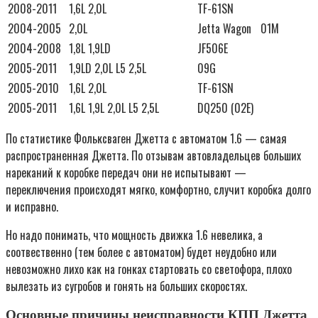
2008-2011
1,6L 2,0L
TF-61SN
2004-2005
2,0L
Jetta Wagon
01M
2004-2008
1,8L 1,9LD
JF506E
2005-2011
1,9LD 2,0L L5 2,5L
09G
2005-2010
1,6L 2,0L
TF-61SN
2005-2011
1,6L 1,9L 2,0L L5 2,5L
DQ250 (02E)
По статистике Фольксваген Джетта с автоматом 1.6 — самая
распространенная Джетта. По отзывам автовладельцев больших
нареканий к коробке передач они не испытывают —
переключения происходят мягко, комфортно, случит коробка долго
и исправно.
Но надо понимать, что мощность движка 1.6 невелика, а
соотвественно (тем более с автоматом) будет неудобно или
невозможно лихо как на гонках стартовать со светофора, плохо
вылезать из сугробов и гонять на больших скоростях.
Основные причины неисправности КПП Джетта