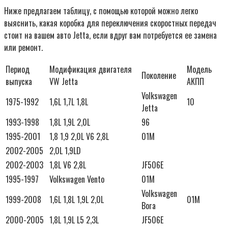
Ниже предлагаем таблицу, с помощью которой можно легко
выяснить, какая коробка для переключения скоростных передач
стоит на вашем авто Jetta, если вдруг вам потребуется ее замена
или ремонт.
Период
Модификация двигателя
Модель
Поколение
выпуска
VW Jetta
АКПП
Volkswagen
1975-1992
1,6L 1,7L 1,8L
10
Jetta
1993-1998
1,8L 1,9L 2,0L
96
1995-2001
1,8 1,9 2,0L V6 2,8L
01M
2002-2005
2,0L 1,9LD
2002-2003
1,8L V6 2,8L
JF506E
1995-1997
Volkswagen Vento
01M
Volkswagen
1999-2008
1,6L 1,8L 1,9L 2,0L
01M
Bora
2000-2005
1,8L 1,9L L5 2,3L
JF506E