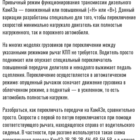
Привычный режим функционирования трансмиссии дизельного
КамАЗа — пониженный или повышенный («Н» или «В»). Данный
вариации разработаны специально для того, чтобы переключение
скоростей минимально нагружало двигатель как полностью
нагруженного, так и порожнего автомобиля.
На многих моделях грузовиков при переключении между
указанными режимами рычаг КПП не требуется. Водитель просто
поднимает или опускает специальный переключатель
повышенной передачи делителя и ненадолго выжимает педаль
сцепления. Переключение осуществляется в автоматическом
режиме: опущенный рычажок означает движение грузовика в
облегченном режиме, а поднятый — в усиленном, то есть
автомобиль полностью нагружен.
Разобраться, как переключать передачи на КамАЗе, сравнительно
просто. Скорости с первой по пятую переключаются при помощи
соответствующего рычага, находящегося справа от водительского
сиденья. В частности, при разгоне используется такая схема
переключения передач КамАЗ: 1B-2B-3B-4Н-4B-5Н-5B, а в случае