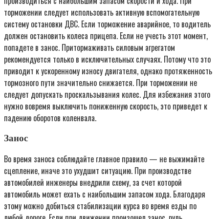
производиться с наибольшим запасом скорости и хода. При
торможении следует использовать активную вспомогательную
систему остановки ДВС. Если торможение аварийное, то водитель
должен остановить колеса прицепа. Если не учесть этот момент,
попадете в занос. Притормаживать силовым агрегатом
рекомендуется только в исключительных случаях. Потому что это
приводит к ускоренному износу двигателя, однако протяженность
тормозного пути значительно снижается. При торможении не
следует допускать проскальзывания колес. Для избежания этого
нужно вовремя выключить пониженную скорость, это приведет к
падению оборотов коленвала.
Занос
Во время заноса соблюдайте главное правило — не выжимайте
сцепление, иначе это ухудшит ситуацию. При производстве
автомобилей инженеры внедрили схему, за счет которой
автомобиль может ехать с наибольшим запасом хода. Благодаря
этому можно добиться стабилизации курса во время езды по
любой дороге. Если при движении произошел занос, руль