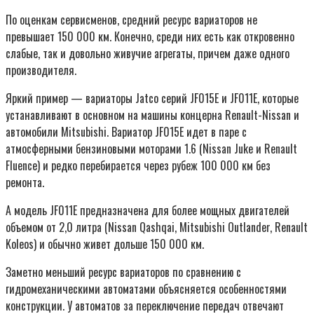
По оценкам сервисменов, средний ресурс вариаторов не
превышает 150 000 км. Конечно, среди них есть как откровенно
слабые, так и довольно живучие агрегаты, причем даже одного
производителя.
Яркий пример — вари­аторы Jatco серий JF015E и JF011E, которые
устанавливают в основном на машины концерна Renault-Nissan и
авто­мобили Mitsubishi. Вариатор JF015E идет в паре с
атмосферными бензиновыми моторами 1.6 (Nissan Juke и Renault
Fluence) и редко перебирается через рубеж 100 000 км без
ремонта.
А модель JF011E предназначена для более мощных двигателей
объемом от 2,0 литра (Nissan Qashqai, Mitsubishi Outlander, Renault
Koleos) и обычно живет дольше 150 000 км.
Заметно меньший ресурс вариаторов по сравнению с
гидромеханическими автоматами объясняется особенностями
конструкции. У автоматов за переключение передач отвечают