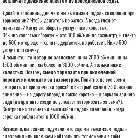
исключите движение накатом из повседневной езды.
Давайте вспомним, для чего мы выжимаем педаль сцепления при
торможении? Чтобы двигатель не заглох. А когда глохнет
двигатель? Когда его обороты упадут ниже холостых.
Обычно холостые обороты – это 800 об/мин по тахометру, и где-то
до 500 мотор еще «терпит», дергается, но работает. Ниже 500 –
уходит в отключку.
И помните, что
мотор не заглохнет
ни на 2000 об/мин, ни на
1500 об/мин, ни тем более на 3000 об/мин. А
только ниже
холостых
. Поэтому
смело тормозите при включенной
передаче и следите за тахометром
. Понятно, не все время
смотрите, а периодически бросайте быстрый взгляд 🙂 Основное
внимание – на дорогу вперед и также коротко – в зеркало заднего
вида (а вдруг авто сзади не успевает затормозить за вами?).
Смотрите на тахометр и выжимайте педаль сцепления, когда
стрелка приблизится к 1000 об/мин.
Возможно, вы сейчас подумали, что еще мы выжимаем педаль
сцепления или включаем нейтраль при торможении, чтобы