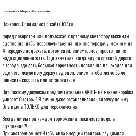
Качкачева Мария Михайловна
Психолог. Специалист с сайта b17.ru
перед поворотом или подъезжая к красному светофору выжимаю
сцепление, дабы переключиться на нижнюю передачу. можно и на
4 передаче подъехать, потом сцепление+тормоз. просто так не
надо сцепление жать. Еще заметила, когда еду по опасной дороге
в городе, где есть большая вероятность появления пешеходов или
еще чего, левую ногу держу над сцеплением, чтобы легче было
понизить скорость или остановиться
Вот поэтому девушкам предпочтительнее АКПП- на механе коробка
умирает быстро:-( Я лично даже останавливаясь сцепуху не жму.
Она нужна ТОЛЬКО для переключения.
Всегда ли вы при каждом торможении нажимаете педаль
сцепления?!
При экстренном нет!Чтобы сила инерции гасилась рвущимися