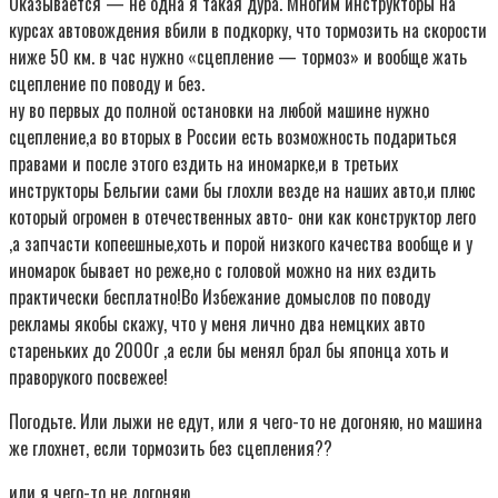
Оказывается — не одна я такая дура. Многим инструкторы на
курсах автовождения вбили в подкорку, что тормозить на скорости
ниже 50 км. в час нужно «сцепление — тормоз» и вообще жать
сцепление по поводу и без.
ну во первых до полной остановки на любой машине нужно
сцепление,а во вторых в России есть возможность подариться
правами и после этого ездить на иномарке,и в третьих
инструкторы Бельгии сами бы глохли везде на наших авто,и плюс
который огромен в отечественных авто- они как конструктор лего
,а запчасти копеешные,хоть и порой низкого качества вообще и у
иномарок бывает но реже,но с головой можно на них ездить
практически бесплатно!Во Избежание домыслов по поводу
рекламы якобы скажу, что у меня лично два немцких авто
стареньких до 2000г ,а если бы менял брал бы японца хоть и
праворукого посвежее!
Погодьте. Или лыжи не едут, или я чего-то не догоняю, но машина
же глохнет, если тормозить без сцепления??
или я чего-то не догоняю