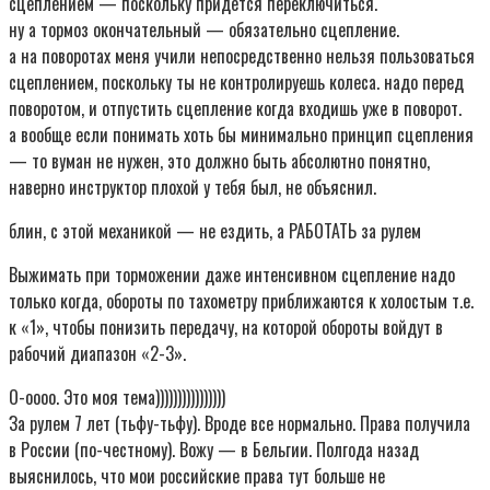
сцеплением — поскольку придется переключиться.
ну а тормоз окончательный — обязательно сцепление.
а на поворотах меня учили непосредственно нельзя пользоваться
сцеплением, поскольку ты не контролируешь колеса. надо перед
поворотом, и отпустить сцепление когда входишь уже в поворот.
а вообще если понимать хоть бы минимально принцип сцепления
— то вуман не нужен, это должно быть абсолютно понятно,
наверно инструктор плохой у тебя был, не объяснил.
блин, с этой механикой — не ездить, а РАБОТАТЬ за рулем
Выжимать при торможении даже интенсивном сцепление надо
только когда, обороты по тахометру приближаются к холостым т.е.
к «1», чтобы понизить передачу, на которой обороты войдут в
рабочий диапазон «2-3».
О-оооо. Это моя тема))))))))))))))))
За рулем 7 лет (тьфу-тьфу). Вроде все нормально. Права получила
в России (по-честному). Вожу — в Бельгии. Полгода назад
выяснилось, что мои российские права тут больше не