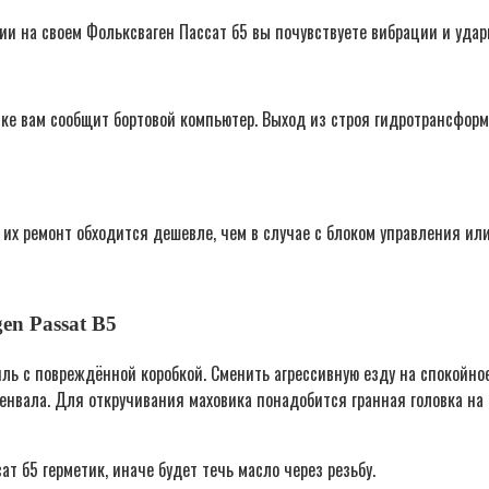
ии на своем Фольксваген Пассат б5 вы почувствуете вибрации и удар
мке вам сообщит бортовой компьютер. Выход из строя гидротрансформ
 их ремонт обходится дешевле, чем в случае с блоком управления ил
en Passat B5
иль с повреждённой коробкой. Сменить агрессивную езду на спокойн
нвала. Для откручивания маховика понадобится гранная головка на 
т б5 герметик, иначе будет течь масло через резьбу.