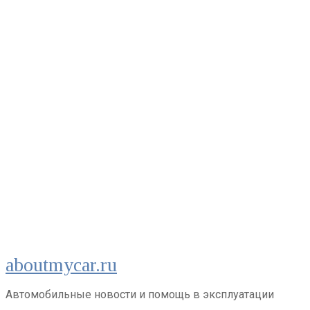
Перейти
aboutmycar.ru
к
контенту
Автомобильные новости и помощь в эксплуатации