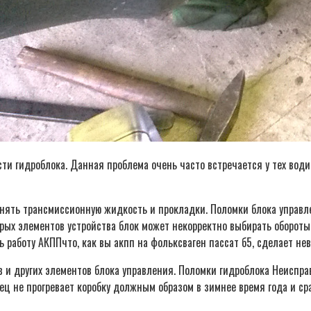
 гидроблока. Данная проблема очень часто встречается у тех водит
менять трансмиссионную жидкость и прокладки. Поломки блока управ
рых элементов устройства блок может некорректно выбирать обороты
ь работу АКППчто, как вы акпп на фольксваген пассат б5, сделает н
и других элементов блока управления. Поломки гидроблока Неисправн
лец не прогревает коробку должным образом в зимнее время года и ср