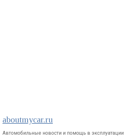
Перейти
aboutmycar.ru
к
контенту
Автомобильные новости и помощь в эксплуатации