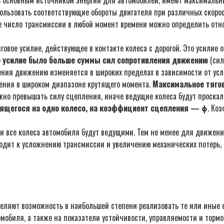
пользовать соответствующие обороты двигателя при различных скор
е число трансмиссии в любой момент времени можно определить отн
овое усилие, действующее в контакте колеса с дорогой. Это усилие
е усилие было больше суммы сил сопротивления движению
(сил
ения движению изменяется в широких пределах в зависимости от ус
ения в широком диапазоне крутящего момента.
Максимальное тягов
лжно превышать силу сцепления, иначе ведущие колеса будут проска
дящегося на одно колесо, на коэффициент сцепления — ϕ
. Ко
ли все колеса автомобиля будут ведущими. Тем не менее для движен
водит к усложнению трансмиссии и увеличению механических потерь,
еляют возможность в наибольшей степени реализовать те или иные е
омобиля, а также на показатели устойчивости, управляемости и торм