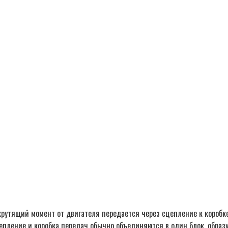
крутящий момент от двигателя передается через сцепление к коробк
цепление и коробка передач обычно объединяются в один блок, образ