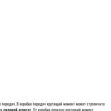
е передач. В коробке передач крутящий момент может ступенчато
уя
силовой агрегат
. От коробки передач крутящий момент