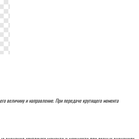
его величину и направление. При передаче крутящего момента
ые значения крутящего момента и мощности при разных значениях