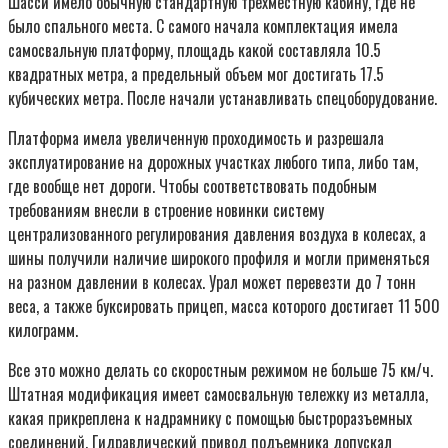
Шасси имело обычную стандартную трехместную кабину, где не
было спального места. С самого начала комплектация имела
самосвальную платформу, площадь какой составляла 10.5
квадратных метра, а предельный объем мог достигать 17.5
кубических метра. После начали устанавливать спецоборудование.
Платформа имела увеличенную проходимость и разрешала
эксплуатирование на дорожных участках любого типа, либо там,
где вообще нет дороги. Чтобы соответствовать подобным
требованиям внесли в строение новинки систему
централизованного регулирования давления воздуха в колесах, а
шины получили наличие широкого профиля и могли применяться
на разном давлении в колесах. Урал может перевезти до 7 тонн
веса, а также буксировать прицеп, масса которого достигает 11 500
килограмм.
Все это можно делать со скоростным режимом не больше 75 км/ч.
Штатная модификация имеет самосвальную тележку из металла,
какая прикреплена к надрамнику с помощью быстроразъемных
соединений. Гидравлический привод подъемника допускал