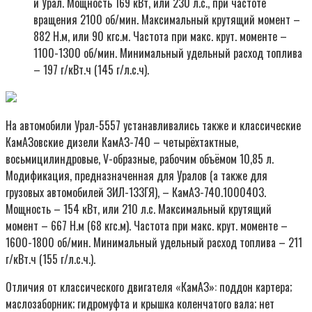
и Урал. Мощность 169 кВт, или 230 л.с., при частоте
вращения 2100 об/мин. Максимальный крутящий момент –
882 Н.м, или 90 кгс.м. Частота при макс. крут. моменте –
1100-1300 об/мин. Минимальный удельный расход топлива
– 197 г/кВт.ч (145 г/л.с.ч).
На автомобили Урал-5557 устанавливались также и классические
КамАЗовские дизели КамАЗ-740 – четырёхтактные,
восьмицилиндровые, V-образные, рабочим объёмом 10,85 л.
Модификация, предназначенная для Уралов (а также для
грузовых автомобилей ЗИЛ-133ГЯ), – КамАЗ-740.1000403.
Мощность – 154 кВт, или 210 л.с. Максимальный крутящий
момент – 667 Н.м (68 кгс.м). Частота при макс. крут. моменте –
1600-1800 об/мин. Минимальный удельный расход топлива – 211
г/кВт.ч (155 г/л.с.ч.).
Отличия от классического двигателя «КамАЗ»: поддон картера;
маслозаборник; гидромуфта и крышка коленчатого вала; нет