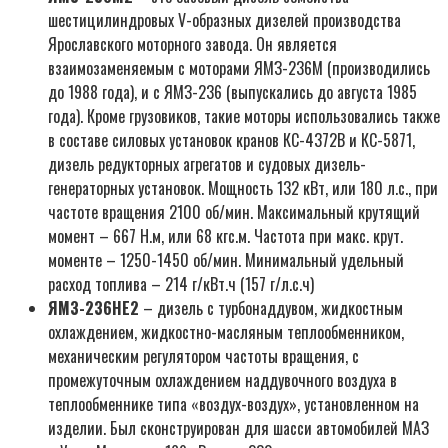
шестицилиндровых V-образных дизелей производства
Ярославского моторного завода. Он является
взаимозаменяемым с моторами ЯМЗ-236М (производились
до 1988 года), и с ЯМЗ-236 (выпускались до августа 1985
года). Кроме грузовиков, такие моторы использовались также
в составе силовых установок кранов КС-4372В и КС-5871,
дизель редукторных агрегатов и судовых дизель-
генераторных установок. Мощность 132 кВт, или 180 л.с., при
частоте вращения 2100 об/мин. Максимальный крутящий
момент – 667 Н.м, или 68 кгс.м. Частота при макс. крут.
моменте – 1250-1450 об/мин. Минимальный удельный
расход топлива – 214 г/кВт.ч (157 г/л.с.ч)
ЯМЗ-236НЕ2
– дизель с турбонаддувом, жидкостным
охлаждением, жидкостно-масляным теплообменником,
механическим регулятором частоты вращения, с
промежуточным охлаждением наддувочного воздуха в
теплообменнике типа «воздух-воздух», установленном на
изделии. Был сконструирован для шасси автомобилей МАЗ