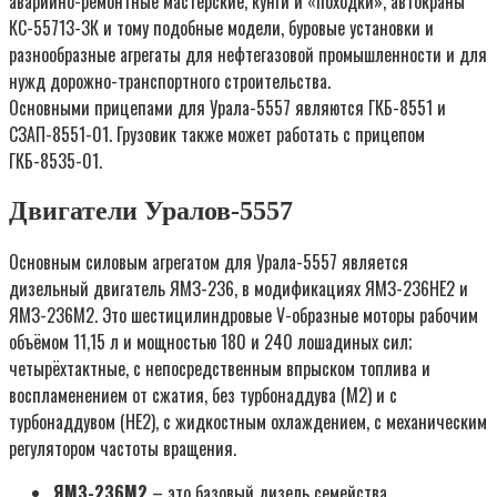
аварийно-ремонтные мастерские, кунги и «походки», автокраны
КС-55713-3К и тому подобные модели, буровые установки и
разнообразные агрегаты для нефтегазовой промышленности и для
нужд дорожно-транспортного строительства.
Основными прицепами для Урала-5557 являются ГКБ-8551 и
СЗАП-8551-01. Грузовик также может работать с прицепом
ГКБ-8535-01.
Двигатели Уралов-5557
Основным силовым агрегатом для Урала-5557 является
дизельный двигатель ЯМЗ-236, в модификациях ЯМЗ-236НЕ2 и
ЯМЗ-236М2. Это шестицилиндровые V-образные моторы рабочим
объёмом 11,15 л и мощностью 180 и 240 лошадиных сил;
четырёхтактные, с непосредственным впрыском топлива и
воспламенением от сжатия, без турбонаддува (М2) и с
турбонаддувом (НЕ2), с жидкостным охлаждением, с механическим
регулятором частоты вращения.
ЯМЗ-236М2
– это базовый дизель семейства