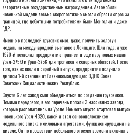
авторитетным государственным награждением. Автомобили
новенькой модели весьма скоропостижно смогли обрести спрос за
границей, где дебютными потребителями были Монголия и даже
ГДР.
Именно в последней грузовик смог, даже, получить золотую
медаль на международной выставке в Лейпциге. Шли года, и уже
1970-й позволил предприятию привнести еще пару новых машин:
Урал-375Ю и Урал-375К для тропиков и северных областей. После
того, как их ввели в серийный выпуск, предприятие получило
диплом 1-й степени от Главнокомандующего ВДНХ Союза
Советских Социалистических Республик.
Спустя 6 лет завод смог объединиться по созданию грузовиков.
Помимо передового, в его перечень попали 3 массивных завода,
которые располагались на Урале. Немного спустя стартовал выпуск
новенького Урал-4320, какой и стал основоположником
модельного списка с силовыми агрегатами, функционирующими на
дизеле. Он по прошествии небольшого отрезка времени включал в