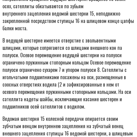
осях, сателлиты обкатываются по зубьям
внутреннего зацепления ведомой шестерни 15, неподвижно
закрепленной посредством ступицы 16 на шлицевом конце цапфы
балки моста.
В ведущей шестерне имеется отверстие с эвольвентными
шлицами, которые сопрягаются со шлицами внешнего кон па
полуоси. Осевое перемещение ведущей шестерни на полуоси
ограничено пружинным стопорным кольцом Осевое перемещение
полуоси ограничено сухарем 7 и упором полуоси 8. Сателлиты с
игольчатыми подшипниками посажены на оси, размещенные в
соосных отверстиях водила (2 и зафиксированные в нем от
осевого перемещения пружинными стопорными кольцами. На оси
сателлита надеты шайбы, исключающие касание шестерен и
подшипников осей сателлитов с водилом.
Ведомая шестерня 15 колесной передачи опирается своим
зубчатым венцом внутреннею зацепления на зубчатый венец
внешнего зацепления ступицы 16 ведомой шестерни, а шлицевым