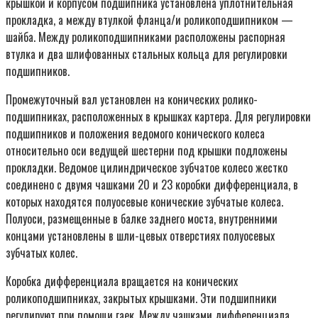
крышкой и корпусом подшипника установлена уплотнительная
прокладка, а между втулкой фланца/и роликоподшипником —
шайба. Между роликоподшипниками расположены распорная
втулка и два шлифованных стальных кольца для регулировки
подшипников.
Промежуточный вал установлен на конических ролико-
подшипниках, расположенных в крышках картера. Для регулировки
подшипников и положения ведомого конического колеса
относительно оси ведущей шестерни под крышки подложены
прокладки. Ведомое цилиндрическое зубчатое колесо жестко
соединено с двумя чашками 20 и 23 коробки дифференциала, в
которых находятся полуосевые конические зубчатые колеса.
Полуоси, размещенные в балке заднего моста, внутренними
концами установлены в шли-цевых отверстиях полуосевых
зубчатых колес.
Коробка дифференциала вращается на конических
роликоподшипниках, закрытых крышками. Эти подшипники
регулируют при помощи гаек. Между чашками дифференциала