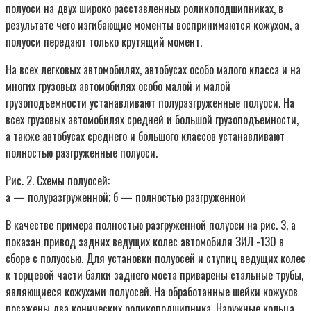
полуоси на двух широко расставленных роликоподшипниках, в
результате чего изгибающие моменты воспринимаются кожухом, а
полуоси передают только крутящий момент.
На всех легковых автомобилях, автобусах особо малого класса и на
многих грузовых автомобилях особо малой и малой
грузоподъемности устанавливают полуразгруженные полуоси. На
всех грузовых автомобилях средней и большой грузоподъемности,
а также автобусах среднего и большого классов устанавливают
полностью разгруженные полуоси.
Рис. 2. Схемы полуосей:
а — полуразгруженной; б — полностью разгруженной
В качестве примера полностью разгруженной полуоси на рис. 3, а
показан привод задних ведущих колес автомобиля ЗИЛ -130 в
сборе с полуосью. Для установки полуосей и ступиц ведущих колес
к торцевой части балки заднего моста приварены стальные трубы,
являющиеся кожухами полуосей. На обработанные шейки кожухов
посажены два конических роликоподшипника. Наружные кольца