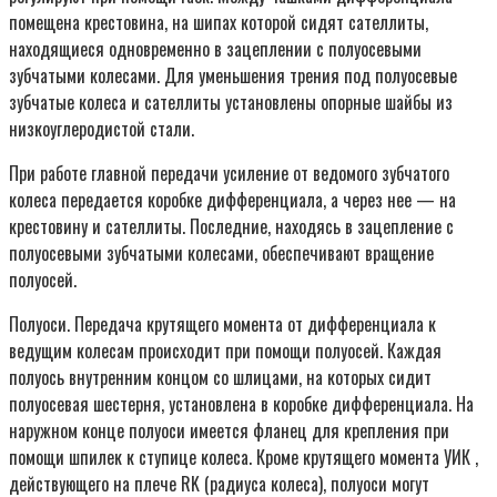
помещена крестовина, на шипах которой сидят сателлиты,
находящиеся одновременно в зацеплении с полуосевыми
зубчатыми колесами. Для уменьшения трения под полуосевые
зубчатые колеса и сателлиты установлены опорные шайбы из
низкоуглеродистой стали.
При работе главной передачи усиление от ведомого зубчатого
колеса передается коробке дифференциала, а через нее — на
крестовину и сателлиты. Последние, находясь в зацепление с
полуосевыми зубчатыми колесами, обеспечивают вращение
полуосей.
Полуоси. Передача крутящего момента от дифференциала к
ведущим колесам происходит при помощи полуосей. Каждая
полуось внутренним концом со шлицами, на которых сидит
полуосевая шестерня, установлена в коробке дифференциала. На
наружном конце полуоси имеется фланец для крепления при
помощи шпилек к ступице колеса. Кроме крутящего момента УИК ,
действующего на плече RK (радиуса колеса), полуоси могут