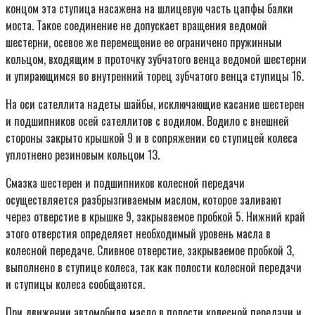
концом эта ступица насажена на шлицевую часть цапфы балки
моста. Такое соединение не допускает вращения ведомой
шестерни, осевое же перемещение ее ограничено пружинным
кольцом, входящим в проточку зубчатого венца ведомой шестерни
и упирающимся во внутренний торец зубчатого венца ступицы 16.
На оси сателлита надеты шайбы, исключающие касание шестерен
и подшипников осей сателлитов с водилом. Водило с внешней
стороны закрыто крышкой 9 и в сопряжении со ступицей колеса
уплотнено резиновым кольцом 13.
Смазка шестерен и подшипников колесной передачи
осуществляется разбрызгиваемым маслом, которое заливают
через отверстие в крышке 9, закрываемое пробкой 5. Нижний край
этого отверстия определяет необходимый уровень масла в
колесной передаче. Сливное отверстие, закрываемое пробкой 3,
выполнено в ступице колеса, так как полости колесной передачи
и ступицы колеса сообщаются.
При движении автомобиля масло в полости колесной передачи и