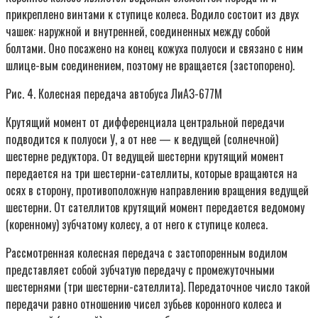
прикреплено винтами к ступице колеса. Водило состоит из двух
чашек: наружной и внутренней, соединенных между собой
болтами. Оно посажено на конец кожуха полуоси и связано с ним
шлице-вым соединением, поэтому не вращается (застопорено).
Рис. 4. Колесная передача автобуса ЛиАЗ-677М
Крутящий момент от дифференциала центральной передачи
подводится к полуоси У, а от нее — к ведущей (солнечной)
шестерне редуктора. От ведущей шестерни крутящий момент
передается на три шестерни-сателлиты, которые вращаются на
осях в сторону, противоположную направлению вращения ведущей
шестерни. От сателлитов крутящий момент передается ведомому
(коренному) зубчатому колесу, а от него к ступице колеса.
Рассмотренная колесная передача с застопоренным водилом
представляет собой зубчатую передачу с промежуточными
шестернями (три шестерни-сателлита). Передаточное число такой
передачи равно отношению чисел зубьев коронного колеса и