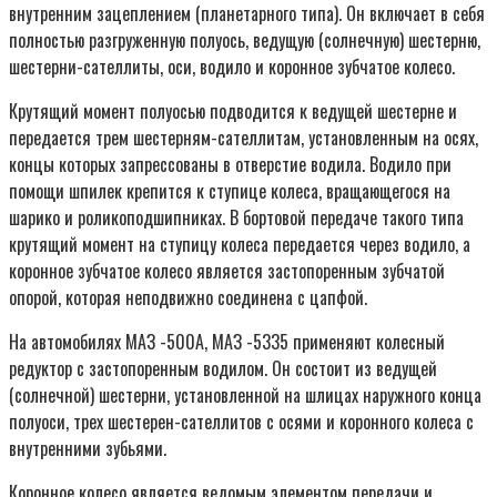
внутренним зацеплением (планетарного типа). Он включает в себя
полностью разгруженную полуось, ведущую (солнечную) шестерню,
шестерни-сателлиты, оси, водило и коронное зубчатое колесо.
Крутящий момент полуосью подводится к ведущей шестерне и
передается трем шестерням-сателлитам, установленным на осях,
концы которых запрессованы в отверстие водила. Водило при
помощи шпилек крепится к ступице колеса, вращающегося на
шарико и роликоподшипниках. В бортовой передаче такого типа
крутящий момент на ступицу колеса передается через водило, а
коронное зубчатое колесо является застопоренным зубчатой
опорой, которая неподвижно соединена с цапфой.
На автомобилях МАЗ -500А, МАЗ -5335 применяют колесный
редуктор с застопоренным водилом. Он состоит из ведущей
(солнечной) шестерни, установленной на шлицах наружного конца
полуоси, трех шестерен-сателлитов с осями и коронного колеса с
внутренними зубьями.
Коронное колесо является ведомым элементом передачи и