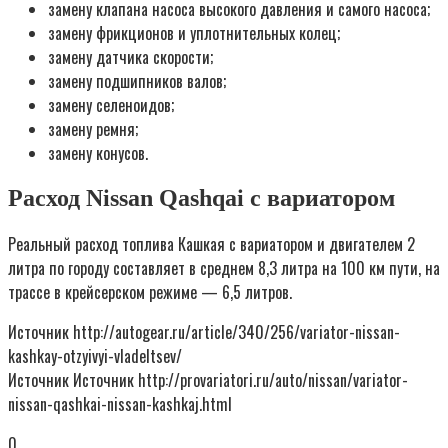
замену клапана насоса высокого давления и самого насоса;
замену фрикционов и уплотнительных колец;
замену датчика скорости;
замену подшипников валов;
замену селеноидов;
замену ремня;
замену конусов.
Расход Nissan Qashqai с вариатором
Реальный расход топлива Кашкая с вариатором и двигателем 2
литра по городу составляет в среднем 8,3 литра на 100 км пути, на
трассе в крейсерском режиме — 6,5 литров.
Источник http://autogear.ru/article/340/256/variator-nissan-
kashkay-otzyivyi-vladeltsev/
Источник Источник http://provariatori.ru/auto/nissan/variator-
nissan-qashkai-nissan-kashkaj.html
0