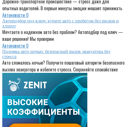
Дорожно-транспортное происшествие — стресс даже для
опытных водителей. В первые минуты эмоции мешают принимать
Автоновости
0
Автоподбор под ключ: купите авто с пробегом без рисков и
хлопот
Мечтаете о надежном авто без проблем? Автоподбор под ключ —
ваше решение! Мы проверим
Автоновости
0
Поломка авто ночью: безопасный вызов эвакуатора без
стресса
Авто сломалось ночью? Получите пошаговый алгоритм безопасного
вызова эвакуатора и избегите стресса. Сохраняйте спокойствие