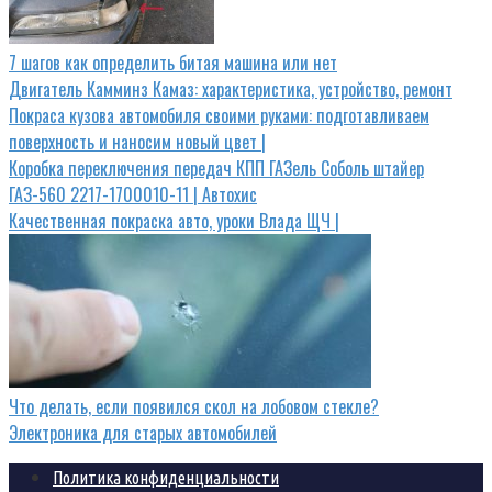
7 шагов как определить битая машина или нет
Двигатель Камминз Камаз: характеристика, устройство, ремонт
Покраса кузова автомобиля своими руками: подготавливаем
поверхность и наносим новый цвет |
Коробка переключения передач КПП ГАЗель Соболь штайер
ГАЗ-560 2217-1700010-11 | Автохис
Качественная покраска авто, уроки Влада ЩЧ |
Что делать, если появился скол на лобовом стекле?
Электроника для старых автомобилей
Политика конфиденциальности