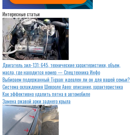
Интересные статьи
Двигатель зил-131: 645, технические характеристики, объем,
масла, где находится номер — Спецтехника Инфо
Выбираем подержанный Tiguan: идеален ли он для вашей семьи?
Система охлаждения Шевроле Авео: описание, характеристика
Как эффективно удалить пятна в автомобиле
Замена ржавой арки заднего крыла