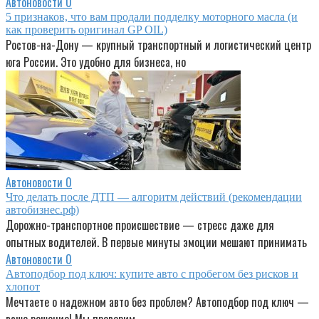
Автоновости
0
5 признаков, что вам продали подделку моторного масла (и
как проверить оригинал GP OIL)
Ростов-на-Дону — крупный транспортный и логистический центр
юга России. Это удобно для бизнеса, но
Автоновости
0
Что делать после ДТП — алгоритм действий (рекомендации
автобизнес.рф)
Дорожно-транспортное происшествие — стресс даже для
опытных водителей. В первые минуты эмоции мешают принимать
Автоновости
0
Автоподбор под ключ: купите авто с пробегом без рисков и
хлопот
Мечтаете о надежном авто без проблем? Автоподбор под ключ —