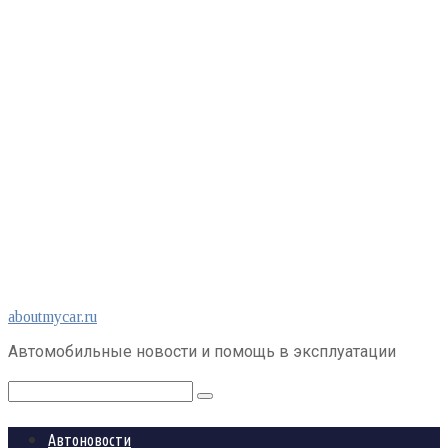
Перейти
aboutmycar.ru
к
Автомобильные новости и помощь в эксплуатации
контенту
Поиск:
Автоновости