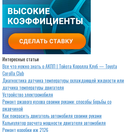
Интересные статьи
Все что нужно знать о АКПП | Тойота Королла Клуб — Toyota
Corolla Club
Диагностика датчика температуры охлаждающей жидкости или
датчика температуры двигателя
Устройство электромобиля
Ремонт ржавого кузова своими руками: способы борьбы со
ржавчиной
Как покрасить двигатель автомобиля своими руками
Калькулятор расчета мощности двигателя автомобиля
Ремонт коробки иж 2126