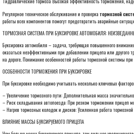
Гидравлические тормоза
Высокая эффективность торможения, над
Регулярное техническое обслуживание и проверка
тормозной сист
работы всех компонентов помогут предотвратить аварийные ситуац
ТОРМОЗНАЯ СИСТЕМА ПРИ БУКСИРОВКЕ АВТОМОБИЛЯ: НЕИЗВЕДАНН
Буксировка автомобиля – задача, требующая повышенного внимания 
оказаться неэффективными при добавлении прицепа или другого тр
на дороге. Понимание особенностей работы тормозной системы при
ОСОБЕННОСТИ ТОРМОЖЕНИЯ ПРИ БУКСИРОВКЕ
При буксировке необходимо учитывать несколько ключевых фактор
– Увеличение тормозного пути: Дополнительная масса значительно 
– Риск складывания автопоезда: При резком торможении прицеп мож
– Нагрев тормозных колодок и дисков: Усиленная работа тормозной
ВЛИЯНИЕ МАССЫ БУКСИРУЕМОГО ПРИЦЕПА
Чем больше масса буксируемого прицепа, тем сильнее увеличиваетс