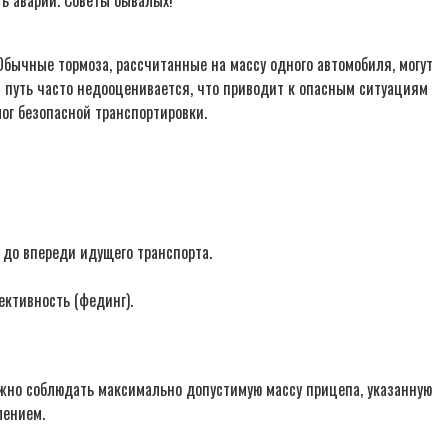
ть аварий. Советы бывалых!
Обычные тормоза, рассчитанные на массу одного автомобиля, могут
 путь часто недооценивается, что приводит к опасным ситуациям
ог безопасной транспортировки.
 до впереди идущего транспорта.
ективность (фединг).
ажно соблюдать максимально допустимую массу прицепа, указанную
лением.