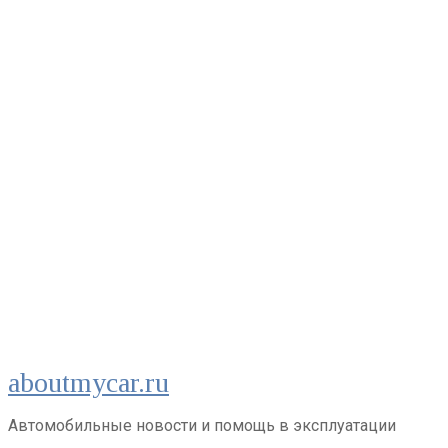
Перейти
aboutmycar.ru
к
контенту
Автомобильные новости и помощь в эксплуатации