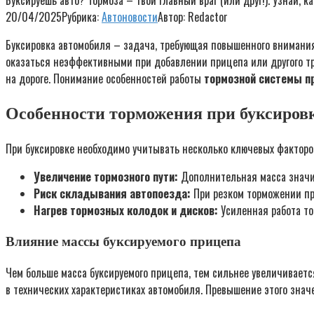
Буксируешь авто? Тормоза – твой главный враг (или друг!). Узнай, 
20/04/2025
Рубрика:
Автоновости
Автор:
Redactor
Буксировка автомобиля – задача, требующая повышенного внимания 
оказаться неэффективными при добавлении прицепа или другого тр
на дороге. Понимание особенностей работы
тормозной системы п
Особенности торможения при буксиров
При буксировке необходимо учитывать несколько ключевых фактор
Увеличение тормозного пути:
Дополнительная масса значит
Риск складывания автопоезда:
При резком торможении при
Нагрев тормозных колодок и дисков:
Усиленная работа то
Влияние массы буксируемого прицепа
Чем больше масса буксируемого прицепа, тем сильнее увеличиваетс
в технических характеристиках автомобиля. Превышение этого зна