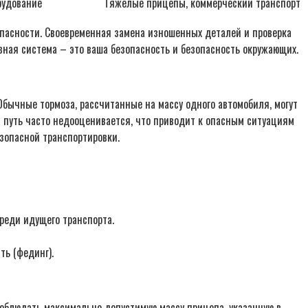
рудование
Тяжелые прицепы, коммерческий транспорт
пасности. Своевременная замена изношенных деталей и проверка
зная система – это ваша безопасность и безопасность окружающих.
Обычные тормоза, рассчитанные на массу одного автомобиля, могут
 путь часто недооценивается, что приводит к опасным ситуациям
зопасной транспортировки.
реди идущего транспорта.
ть (фединг).
соблюдать максимально допустимую массу прицепа, указанную в