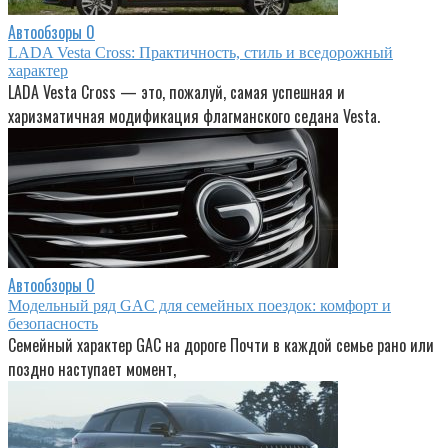
Автообзоры
0
LADA Vesta Cross: Практичность, стиль и вседорожный
характер
LADA Vesta Cross — это, пожалуй, самая успешная и
харизматичная модификация флагманского седана Vesta.
Автообзоры
0
Модельный ряд GAC для семейных поездок: комфорт и
безопасность
Семейный характер GAC на дороге Почти в каждой семье рано или
поздно наступает момент,