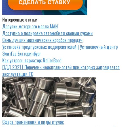
Интересные статьи
Допуски моторного масла MAN
Доступно о полировке автомобиля своими руками
Семь лучших механических коробок передач
Установка предпусковых подогревателей | Установочный центр
ЭлитГаз Екатеринбург
Как устроен вариатор; RollerBord
ПДД 2021 | Перечень неисправностей при которых запрещается
эксплуатация ТС
Сфера применения и виды втулок