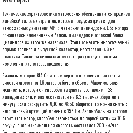
Моторы
Технические характеристики автомобиля обеспечиваются прежней
линейкой силовых агрегатов, которая предусматривает два
атмосферных двигателя MPI с четырьмя цилиндрами. Оба мотора
оснащались алюминиевым блоком цилиндров и головкой блока
цилиндров из этого же материала. Стоит отметить многоточечный
впрыск топлива и выпускной коллектор, изготовленный из
пластика. Также на силовых агрегатах присутствует система
изменения фаз газораспределения.
Базовым мотором KIA Cerato четвертого поколения считается
силовой агрегат на 1.6 литра рабочего объема. Максимальная
мощность, которую он способен выдавать, составляет 128
лошадиных сил, и она достигается на 6.3 тысячах оборотов в
минуту. Если раскрутить ДВС до 4850 оборотов, то можно снять с
него пиковый крутящий момент в 155 Нм. Автомобиль, на котором
стоит этот мотор, способен разгоняться до первой сотни за 10.6
секунд, а его максимальная скорость составляет 200 км/час
(ограничена электроникой, поэтому тюнинг Киа Церато 4