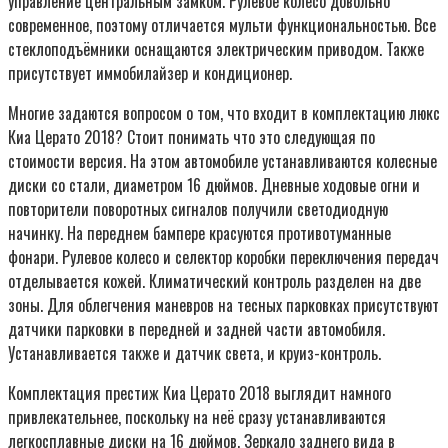
управление центральным замком. Рулевое колесо довольно
современное, поэтому отличается мульти функциональностью. Все
стеклоподъёмники оснащаются электрическим приводом. Также
присутствует иммобилайзер и кондиционер.
Многие задаются вопросом о том, что входит в комплектацию люкс
Киа Церато 2018? Стоит понимать что это следующая по
стоимости версия. На этом автомобиле устанавливаются колесные
диски со стали, диаметром 16 дюймов. Дневные ходовые огни и
повторители поворотных сигналов получили светодиодную
начинку. На переднем бампере красуются противотуманные
фонари. Рулевое колесо и селектор коробки переключения передач
отделывается кожей. Климатический контроль разделен на две
зоны. Для облегчения маневров на тесных парковках присутствуют
датчики парковки в передней и задней части автомобиля.
Устанавливается также и датчик света, и круиз-контроль.
Комплектация престиж Киа Церато 2018 выглядит намного
привлекательнее, поскольку на неё сразу устанавливаются
легкосплавные диски на 16 дюймов. Зеркало заднего вида в