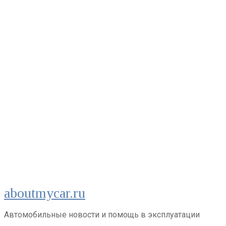
Перейти
aboutmycar.ru
к
контенту
Автомобильные новости и помощь в эксплуатации