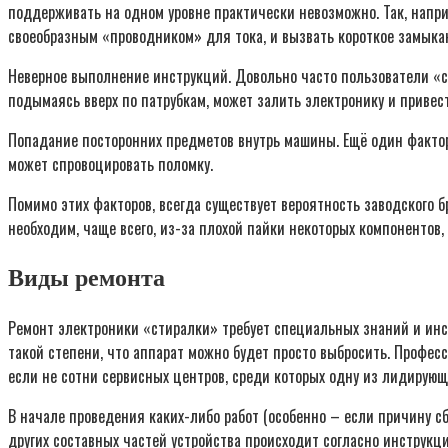
поддерживать на одном уровне практически невозможно. Так, напр
своеобразным «проводником» для тока, и вызвать короткое замыка
Неверное выполнение инструкций. Довольно часто пользователи «ст
подымаясь вверх по патрубкам, может залить электронику и привес
Попадание посторонних предметов внутрь машины. Ещё один фактор
может спровоцировать поломку.
Помимо этих факторов, всегда существует вероятность заводского б
необходим, чаще всего, из-за плохой пайки некоторых компонентов,
Виды ремонта
Ремонт электроники «стиралки» требует специальных знаний и инст
такой степени, что аппарат можно будет просто выбросить. Профе
если не сотни сервисных центров, среди которых одну из лидирую
В начале проведения каких-либо работ (особенно – если причину с
других составных частей устройства происходит согласно инструк