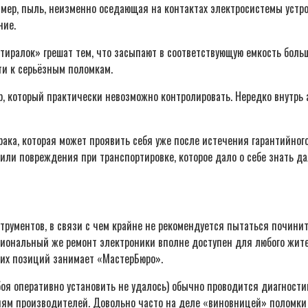
имер, пыль, неизменно оседающая на контактах электросистемы устр
ние.
иралок» грешат тем, что засыпают в соответствующую емкость больше
ти к серьёзным поломкам.
, который практически невозможно контролировать. Нередко внутрь 
рака, которая может проявить себя уже после истечения гарантийног
 или повреждения при транспортировке, которое дало о себе знать дал
рументов, в связи с чем крайне не рекомендуется пытаться починит
ссиональный же ремонт электроники вполне доступен для любого жит
щих позиций занимает «МастерБюро».
боя оперативно установить не удалось) обычно проводится диагност
циям производителей. Довольно часто на деле «виновницей» поломки