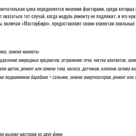
кончательная цена определяется многими факторами, среди которых 
оказаться тот случай, когда модуль ремонту не подлежит, и его нуж
ы, включая «МастерБюро», предоставляют своим клиентам лояльные 
люка, замена манжеты
 удаление инородных предметов, устранение течи, чистка контактов, зам
ена щеток, ремонт или замена тэна, насоса, датчиков, клапана залива в
на подшипников барабана + сальник, замена амортизаторов, ремонт или з
ри вызове мастеров из двух фирм