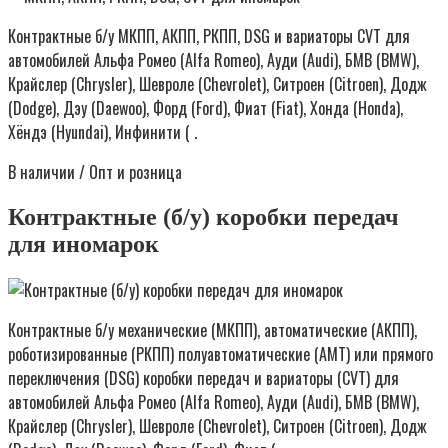
Контрактные б/у МКПП, АКПП, РКПП, DSG и вариаторы CVT для
автомобилей Альфа Ромео (Alfa Romeo), Ауди (Audi), БМВ (BMW),
Крайслер (Chrysler), Шевроле (Chevrolet), Ситроен (Citroen), Додж
(Dodge), Дэу (Daewoo), Форд (Ford), Фиат (Fiat), Хонда (Honda),
Хёндэ (Hyundai), Инфинити ( .
В наличии / Опт и розница
Контрактные (б/у) коробки передач
для иномарок
Контрактные б/у механические (МКПП), автоматические (АКПП),
роботизированные (РКПП) полуавтоматические (AMT) или прямого
переключения (DSG) коробки передач и вариаторы (CVT) для
автомобилей Альфа Ромео (Alfa Romeo), Ауди (Audi), БМВ (BMW),
Крайслер (Chrysler), Шевроле (Chevrolet), Ситроен (Citroen), Додж