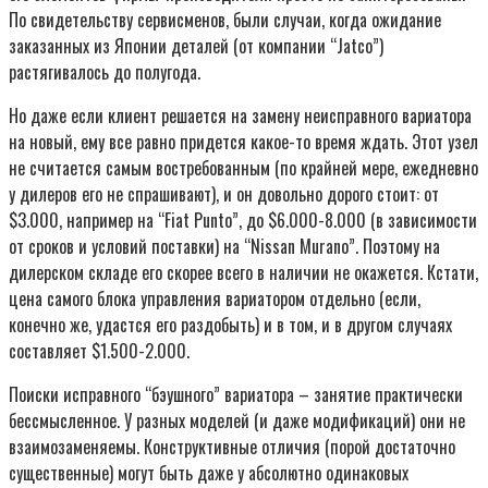
По свидетельству сервисменов, были случаи, когда ожидание
заказанных из Японии деталей (от компании “Jatco”)
растягивалось до полугода.
Но даже если клиент решается на замену неисправного вариатора
на новый, ему все равно придется какое-то время ждать. Этот узел
не считается самым востребованным (по крайней мере, ежедневно
у дилеров его не спрашивают), и он довольно дорого стоит: от
$3.000, например на “Fiat Punto”, до $6.000-8.000 (в зависимости
от сроков и условий поставки) на “Nissan Murano”. Поэтому на
дилерском складе его скорее всего в наличии не окажется. Кстати,
цена самого блока управления вариатором отдельно (если,
конечно же, удастся его раздобыть) и в том, и в другом случаях
составляет $1.500-2.000.
Поиски исправного “бэушного” вариатора – занятие практически
бессмысленное. У разных моделей (и даже модификаций) они не
взаимозаменяемы. Конструктивные отличия (порой достаточно
существенные) могут быть даже у абсолютно одинаковых