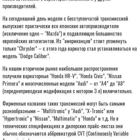
производителей.
На сегодняшний день модели с бесступенчатой трансмиссией
выпускают практически все японские автопроизводители
(исключение одно – “Mazda”) и подавляющее большинство
европейских автогигантов. Из “американцев” стоит упомянуть
только “Chrysler” – с этого года вариатор стал устанавливаться на
модель “Dodge Caliber”.
На нашем вторичном рынке наибольшее распространение
получили вариаторные “Honda HR-V”, “Honda Civic”, “Nissan
Primera” и многочисленные модели “Audi” – от “A4” до “A8”
(переднеприводная модификация с мотором 3 л) включительно.
Фирменные названия таких трансмиссий могут быть самыми
разнообразными – “Multitronic” у “Audi”, “X-Tronic” или
“Hypertronic” у “Nissan”, “Multimatic” у “Honda” и т.д. Но в
технических спецификациях и дилерских прайс-листах они
обычно обозначаются аббревиатурой CVT (Continuously Variable