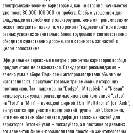
электромеханическими вариаторами, как ни странно, начинаются
уже после 80.000-100.000 км пробега. Слабым утешением для
владельцев автомобилей с электроуправляемыми трансмиссиями
может послужить только то, что ремонт “гидравлики” при прочих
равных условиях значительно более трудоемок и соответственно
обходится существенно дороже, хотя стоимость запчастей в
целом сопоставима.
Официальные сервисные центры с ремонтом вариаторов вообще
предпочитают не связываться. Стандартная рекомендация –
замена узла в сборе. Ведь сами автопроизводители обычно не
изготавливают, а закупают готовые трансмиссии у сторонних
поставщиков. Так, например, на “Dodge”, “Mitsubishi” и “Nissan”
используются узлы, производимые японской компанией “Jatco”,
на “Ford” и “Mini” – немецкой фирмой ZF, а “Multitronic” (от “Audi”)
выпускается при участии предприятий группы “Luk”. Возможно,
что именно этим объясняется дефицит запасных частей для
вариаторов. Готовый узел – пожалуйста, а в поставке отдельных
его элементов фирмы-производители просто не заинтересованы.