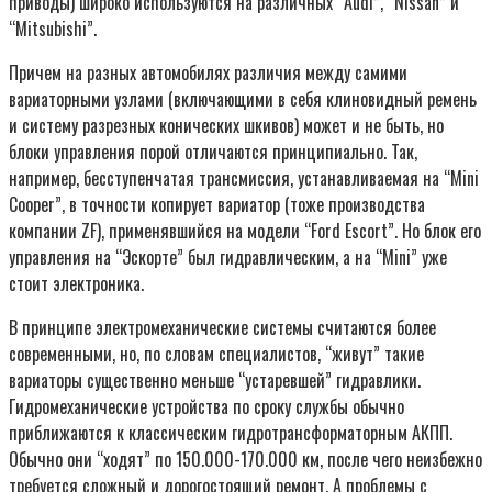
приводы) широко используются на различных “Audi”, “Nissan” и
“Mitsubishi”.
Причем на разных автомобилях различия между самими
вариаторными узлами (включающими в себя клиновидный ремень
и систему разрезных конических шкивов) может и не быть, но
блоки управления порой отличаются принципиально. Так,
например, бесступенчатая трансмиссия, устанавливаемая на “Mini
Cooper”, в точности копирует вариатор (тоже производства
компании ZF), применявшийся на модели “Ford Escort”. Но блок его
управления на “Эскорте” был гидравлическим, а на “Mini” уже
стоит электроника.
В принципе электромеханические системы считаются более
современными, но, по словам специалистов, “живут” такие
вариаторы существенно меньше “устаревшей” гидравлики.
Гидромеханические устройства по сроку службы обычно
приближаются к классическим гидротрансформаторным АКПП.
Обычно они “ходят” по 150.000-170.000 км, после чего неизбежно
требуется сложный и дорогостоящий ремонт. А проблемы с