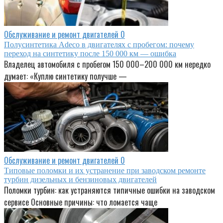
Обслуживание и ремонт двигателей
0
Полусинтетика Adeco в двигателях с пробегом: почему
переход на синтетику после 150 000 км — ошибка
Владелец автомобиля с пробегом 150 000–200 000 км нередко
думает: «Куплю синтетику получше —
Обслуживание и ремонт двигателей
0
Типовые поломки и их устранение при заводском ремонте
турбин дизельных и бензиновых двигателей
Поломки турбин: как устраняются типичные ошибки на заводском
сервисе Основные причины: что ломается чаще