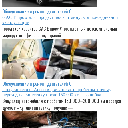
Обслуживание и ремонт двигателей
0
GAC Empow для города: плюсы и минусы в повседневной
эксплуатации
Городской характер GAC Empow Утро, плотный поток, знакомый
маршрут до офиса, а под правой
Обслуживание и ремонт двигателей
0
Полусинтетика Adeco в двигателях с пробегом: почему
переход на синтетику после 150 000 км — ошибка
Владелец автомобиля с пробегом 150 000–200 000 км нередко
думает: «Куплю синтетику получше —