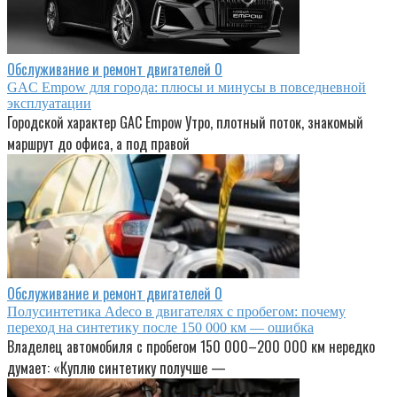
Обслуживание и ремонт двигателей
0
GAC Empow для города: плюсы и минусы в повседневной
эксплуатации
Городской характер GAC Empow Утро, плотный поток, знакомый
маршрут до офиса, а под правой
Обслуживание и ремонт двигателей
0
Полусинтетика Adeco в двигателях с пробегом: почему
переход на синтетику после 150 000 км — ошибка
Владелец автомобиля с пробегом 150 000–200 000 км нередко
думает: «Куплю синтетику получше —