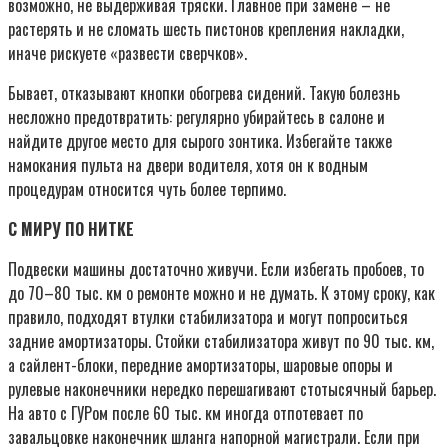
возможно, не выдерживая тряски. Главное при замене – не
растерять и не сломать шесть пистонов крепления накладки,
иначе рискуете «развести сверчков».
Бывает, отказывают кнопки обогрева сидений. Такую болезнь
несложно предотвратить: регулярно убирайтесь в салоне и
найдите другое место для сырого зонтика. Избегайте также
намокания пульта на двери водителя, хотя он к водным
процедурам относится чуть более терпимо.
С МИРУ ПО НИТКЕ
Подвески машины достаточно живучи. Если избегать пробоев, то
до 70–80 тыс. км о ремонте можно и не думать. К этому сроку, как
правило, подходят втулки стабилизатора и могут попроситься
задние амортизаторы. Стойки стабилизатора живут по 90 тыс. км,
а сайлент-блоки, передние амортизаторы, шаровые опоры и
рулевые наконечники нередко перешагивают стотысячный барьер.
На авто с ГУРом после 60 тыс. км иногда отпотевает по
завальцовке наконечник шланга напорной магистрали. Если при