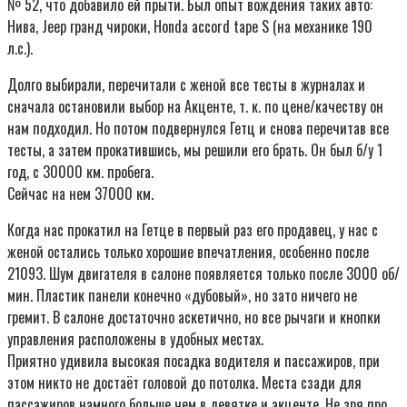
№ 52, что добавило ей прыти. Был опыт вождения таких авто:
Нива, Jeep гранд чироки, Honda accord tape S (на механике 190
л.с.).
Долго выбирали, перечитали с женой все тесты в журналах и
сначала остановили выбор на Акценте, т. к. по цене/качеству он
нам подходил. Но потом подвернулся Гетц и снова перечитав все
тесты, а затем прокатившись, мы решили его брать. Он был б/у 1
год, с 30000 км. пробега.
Сейчас на нем 37000 км.
Когда нас прокатил на Гетце в первый раз его продавец, у нас с
женой остались только хорошие впечатления, особенно после
21093. Шум двигателя в салоне появляется только после 3000 об/
мин. Пластик панели конечно «дубовый», но зато ничего не
гремит. В салоне достаточно аскетично, но все рычаги и кнопки
управления расположены в удобных местах.
Приятно удивила высокая посадка водителя и пассажиров, при
этом никто не достаёт головой до потолка. Места сзади для
пассажиров намного больше чем в девятке и акценте. Не зря про