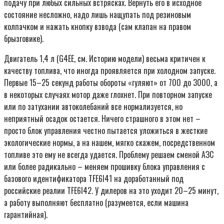
подачу при любых сильных встрясках. Вернуть его в исходное
состояние несложно, надо лишь нащупать под резиновым
колпачком и нажать кнопку взвода (сам клапан на правом
брызговике).
Двигатель 1,4 л (G4EE, см. Историю модели) весьма критичен к
качеству топлива, что иногда проявляется при холодном запуске.
Первые 15–25 секунд работы обороты «гуляют» от 700 до 3000, а
в некоторых случаях мотор даже глохнет. При повторном запуске
или по затухании автоколебаний все нормализуется, но
неприятный осадок остается. Ничего страшного в этом нет –
просто блок управления честно пытается уложиться в жесткие
экологические нормы, а на нашем, мягко скажем, посредственном
топливе это ему не всегда удается. Проблему решаем сменой АЗС
или более радикально – меняем прошивку блока управления с
базового идентификатора TFE6I41 на доработанный под
российские реалии TFE6I42. У дилеров на это уходит 20–25 минут,
а работу выполняют бесплатно (разумеется, если машина
гарантийная).