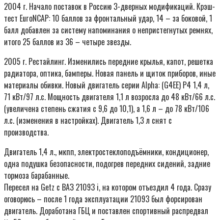
2004 г. Начало поставок в Россию 3-дверных модификаций. Крэш-
тест EuroNCAP: 10 баллов за фронтальный удар, 14 – за боковой, 1
балл добавлен за систему напоминания о непристегнутых ремнях,
итого 25 баллов из 36 – четыре звезды.
2005 г. Рестайлинг. Изменились передние крылья, капот, решетка
радиатора, оптика, бамперы. Новая панель и щиток приборов, иные
материалы обивки. Новый двигатель серии Alpha: (G4EE) P4 1,4 л,
71 кВт/97 л.с. Мощность двигателя 1,1 л возросла до 48 кВт/66 л.с.
(увеличена степень сжатия с 9,6 до 10,1), а 1,6 л – до 78 кВт/106
л.с. (изменения в настройках). Двигатель 1,3 л снят с
производства.
Двигатель 1,4 л., мкпп, электростеклоподъёмники, кондиционер,
одна подушка безопасности, подогрев передних сидений, задние
тормоза барабанные.
Пересел на Getz c ВАЗ 21093 i, на котором отъездил 4 года. Сразу
оговорюсь – после 1 года эксплуатации 21093 был форсирован
двигатель. Доработана ГБЦ и поставлен спортивный распредвал