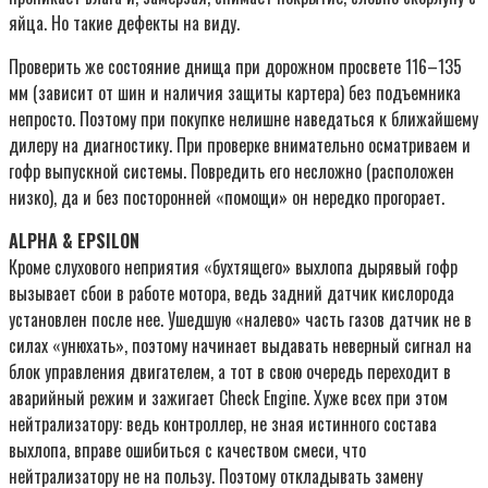
яйца. Но такие дефекты на виду.
Проверить же состояние днища при дорожном просвете 116–135
мм (зависит от шин и наличия защиты картера) без подъемника
непросто. Поэтому при покупке нелишне наведаться к ближайшему
дилеру на диагностику. При проверке внимательно осматриваем и
гофр выпускной системы. Повредить его несложно (расположен
низко), да и без посторонней «помощи» он нередко прогорает.
ALPHA & EPSILON
Кроме слухового неприятия «бухтящего» выхлопа дырявый гофр
вызывает сбои в работе мотора, ведь задний датчик кислорода
установлен после нее. Ушедшую «налево» часть газов датчик не в
силах «унюхать», поэтому начинает выдавать неверный сигнал на
блок управления двигателем, а тот в свою очередь переходит в
аварийный режим и зажигает Check Engine. Хуже всех при этом
нейтрализатору: ведь контроллер, не зная истинного состава
выхлопа, вправе ошибиться с качеством смеси, что
нейтрализатору не на пользу. Поэтому откладывать замену