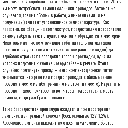
механической коробкой почти не бывает, разве что после 120 тыс.
км могут потребовать замены сальники приводов. Автомат же,
случается, грешит сбоями в работе, а виновниками (и не
подумаешь!) считают установщиков радиоаппаратуры. Как
известно, ею «Гетц» не комплектуют, предоставляя потребителю
самому выбрать звук по душе, с чем он и обращается к мастерам.
Некоторые из них не утруждают себя тщательной укладкой
проводов (за деталями интерьера их все равно не видно) да
вдобавок страгивают заводские трассы прокладки, одна из
которых подходит к кнопке «овердрайва» в рычаге. Стоит
случайно подтянуть провод – и его компенсационная петля
уменьшится, что рано или поздно приведет к обламыванию
провода в месте изгиба (рычаг-то не стоит на месте). Нарастить
провода – дело нехитрое, но вот чтобы подобраться к месту
ремонта, надо разобрать полсалона.
Та же безрадостная процедура ожидает и при перегорании
лампочек центральной консоли (бесцокольные 12V, 1,2W).
Корейские лампочки выходят из строя на удивление быстро,