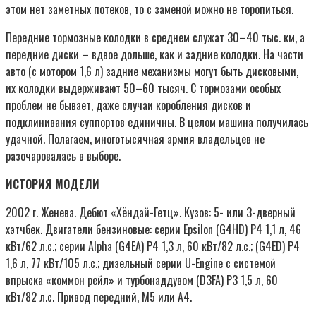
этом нет заметных потеков, то с заменой можно не торопиться.
Передние тормозные колодки в среднем служат 30–40 тыс. км, а
передние диски – вдвое дольше, как и задние колодки. На части
авто (с мотором 1,6 л) задние механизмы могут быть дисковыми,
их колодки выдерживают 50–60 тысяч. С тормозами особых
проблем не бывает, даже случаи коробления дисков и
подклинивания суппортов единичны. В целом машина получилась
удачной. Полагаем, многотысячная армия владельцев не
разочаровалась в выборе.
ИСТОРИЯ МОДЕЛИ
2002 г. Женева. Дебют «Хёндай-Гетц». Кузов: 5- или 3-дверный
хэтчбек. Двигатели бензиновые: серии Epsilon (G4HD) P4 1,1 л, 46
кВт/62 л.с.; серии Alpha (G4EA) P4 1,3 л, 60 кВт/82 л.с.; (G4ED) P4
1,6 л, 77 кВт/105 л.с.; дизельный серии U-Engine с системой
впрыска «коммон рейл» и турбонаддувом (D3FA) P3 1,5 л, 60
кВт/82 л.с. Привод передний, М5 или А4.