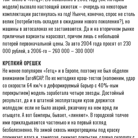
модели) вызвало настоящий ажиотаж – очередь на некоторые
комплектации растянулась на год! Нынче, конечно, спрос не столь
велик (потребитель охладел в ожидании нового поколения?), но
машины в автосалонах не застаиваются. Да и на вторичном рынке
приличные варианты нарасхват, причем лишь с небольшой
потерей первоначальной цены. За авто 2004 года просят от 230
000 рублей, а 2006-го – 260 000 – 300 000!
КРЕПКИЙ ОРЕШЕК
Не менее популярен «Гетц» и в Европе, поэтому не был обделен
вниманием EuroNCAP. По их методике крэш-тестов (напомним, удар
со скорости 64 км/ч о деформируемый барьер с 40%-ным
перекрытием) модель заработала четыре звезды. Достойный
результат, да и в штатной эксплуатации кузов держится
молодцом: если не было аварий, ржавчину на нем вряд ли
отыщете. А вот бамперы, бывает, «линяют». В городской толчее
ими прикладываются частенько и на первый взгляд
безболезненно. Но зимой сквозь микротрещины под краску
проникает влага и, замерзая, снимает покрытие, словно скорлупу с