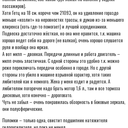
пассажиров).
Хотя Гетц на 18 см. короче чем 21093, он на удивление гораздо
меньше «козлит» на неровностях трассы, я думаю из-за меньшего
клиренса (хоть где-то помогает) и лучшей аэродинамики.
Подвеска достаточно жёсткая, но она мне нравится, т.к. машина
хорошо ведет себя на дороге (не валкая), очень хорошо слушается
руля и вообще она юркая.
А вот мкпп – двоякая. Передачи длинные и работа двигатель –
мкпп очень эластичная. С одной стороны это удобно т.к. можно
реже переключать передачи особенно в городе. Но с другой
стороны это убило в машине взрывной характер, хотя таких
любителей как я немного. Жена у меня ездит и радуется. А
любителям погорячее надо брать мотор 1,6 л., там и все тормоза
дисковые, хотя конечно – дороговато.
Чуть не забыл – очень понравилась обзорность в боковые зеркала,
они полусферические.
Поломки – только одна, свистит подшипник натяжителя
гидроусилителя, но пока не менял.