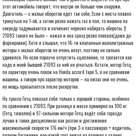
этот автомобиль говорят, что внутри он больше чем снаружи.
Двигатель – с малых оборотов едет так себе. Если с места плавно
тронуться на 1-ой, а затем резко нажать газ в пол, то машина на
секунду задумывается и начинает нерезко набирать обороты. У
21093 такого не было – нажал и она сразу резво поехала(даже до
форсировки). Хотя я слышал, что 16-ти клапанные малолитражные
моторы с малых оборотов не очень везут, поэтому не сильно
удивился. Но если порезче отпустить сцепление, то трогается как
надо и моей бывшей 21093 за ней не угнаться. Кстати, мотор Гетц
по характеру очень похож на Honda accord tape S, я не сравниваю
машины, а говорю про характер моторов – на низах они не очень,
но мощь просыпается после раскрутки.
На трассе Гетц показал себя только с хорошей стороны, особенно
по сравнению с 21093. При разнице в массе примерно на 100 кг
(Гетц тяжелее) и 97-сильном моторе Гетц ведёт себя гораздо
лучше в таких дисциплинах как разгон и достижение
максимальной скорости 176 км/ч (при 3-х пассажирах + водитель,
полном багажнике, кое-какой груз лежал на коленях у задних