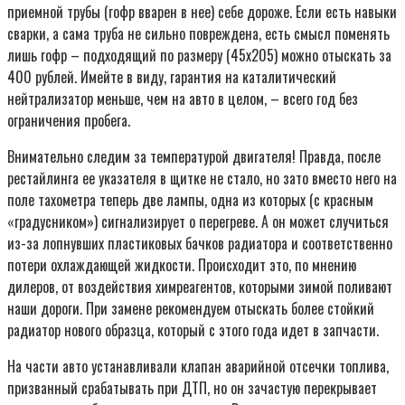
приемной трубы (гофр вварен в нее) себе дороже. Если есть навыки
сварки, а сама труба не сильно повреждена, есть смысл поменять
лишь гофр – подходящий по размеру (45х205) можно отыскать за
400 рублей. Имейте в виду, гарантия на каталитический
нейтрализатор меньше, чем на авто в целом, – всего год без
ограничения пробега.
Внимательно следим за температурой двигателя! Правда, после
рестайлинга ее указателя в щитке не стало, но зато вместо него на
поле тахометра теперь две лампы, одна из которых (с красным
«градусником») сигнализирует о перегреве. А он может случиться
из-за лопнувших пластиковых бачков радиатора и соответственно
потери охлаждающей жидкости. Происходит это, по мнению
дилеров, от воздействия химреагентов, которыми зимой поливают
наши дороги. При замене рекомендуем отыскать более стойкий
радиатор нового образца, который с этого года идет в запчасти.
На части авто устанавливали клапан аварийной отсечки топлива,
призванный срабатывать при ДТП, но он зачастую перекрывает