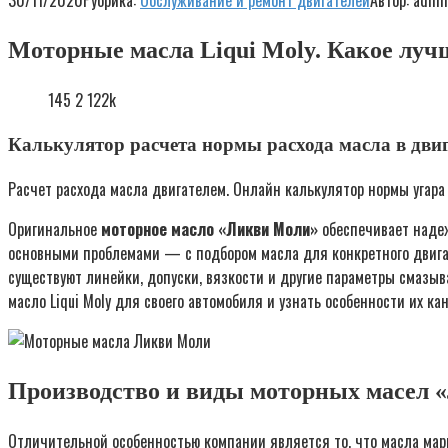
30/11/2020
Рубрика:
Обслуживание и ремонт двигателей
Автор:
admi
Моторные масла Liqui Moly. Какое луч
145 2 122k
Калькулятор расчета нормы расхода масла в дви
Расчет расхода масла двигателем. Онлайн калькулятор нормы угара
Оригинальное
моторное масло «Ликви Моли»
обеспечивает надеж
основными проблемами — с подбором масла для конкретного двигат
существуют линейки, допуски, вязкости и другие параметры смазыв
масло Liqui Moly для своего автомобиля и узнать особенности их кан
Производство и виды моторных масел
Отличительной особенностью компании является то, что масла мар