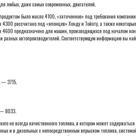
ля любых, даже самых современных, двигателей.
 продуктом было масло 4100, «заточенное» под требования компани
арка 4300 рассчитано под «японцев» Хонду и Тойоту, а также некото
 4600 предназначено для машин, производящихся под началом конце
и разных автопроизводителей. Соответствующую информацию вы найд
ы — 3715.
 — 8033.
кого не всегда качественного топлива, в котором может содержаться
анных и в дизельных с непосредственным впрыском топлива, системо