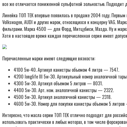
все же отличается пониженной сульфатной зольностью. Подходит д
Линейка ТОП ТЕК впервые появилась в продаже 2004 году. Первым
Volkswagen, AUDI и других марок, относящихся к концерну VAG. М
фильтрами. Марка 4500 — для Форд, Митцубиси, Мазда. Ну и марка
Хотя в настоящее время каждая перечисленная серия имеет допуск
Перечисленные марки имеют следующие вязкости:
4100 5w-40. Артикул канистры объемом 4 литра — 7547.
4200 longlife III 5w-30. Артикульный номер аналогичной тар
4300 5w-30. Артикул объемом 5 литров — 8031.
4400 5w-30. Арт. ном. аналогичной канистры — 2322.
4500 5w-30. Артикул аналогичной канистры — 2318.
4600 5w-30. Номер для покупки канистры объемом 5 литров
Интересно, что масла серии ТОП ТЕК отлично подходят для российс
использовать практически в любых моторах, в том числе форсиров