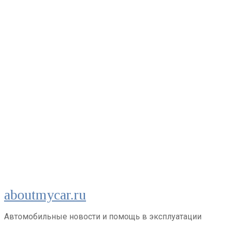
Перейти
aboutmycar.ru
к
контенту
Автомобильные новости и помощь в эксплуатации