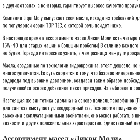
в других странах, а во-вторых, гарантирует высокое качество продук
Компания Liqui Moly выпускает свои масла, исходя из требований д
по популярной серии TOP TEC, о которой речь пойдет ниже.
В настоящее время в ассортименте масел Ликви Моли есть четыре т
15W-40 для старых машин с большим пробегом) В отличие каждого 
не будем. Гораздо интереснее узнать, в чем разница между гидрок
Масла, созданные по технологии гидрокрекинга, стоят дешевле, но
многоступенчатая. Ее суть сводится к тому, что базовое минеральн
водорода под высоким давлением, создавая таким образом необходи
получившейся основе добавляют пакет присадок. Их выбирают в соо
Настоящая же синтетика сделана на основе полиальфаолефинов (ПА
для синтеза выступает углеводородный газ. Технология получения 
высокими эксплуатационными свойствами, оно может работать в ши
вязкости и других положительных характеристик. Единственный нед
Ассортимент масел «Ликви Моли»