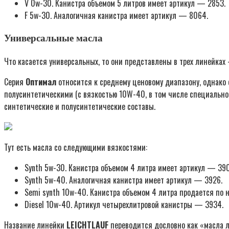
V 0w-30. Канистра объемом 5 литров имеет артикул — 2853.
F 5w-30. Аналогичная канистра имеет артикул — 8064.
Универсальные масла
Что касается универсальных, то они представлены в трех линейках 
Серия
Оптимал
относится к среднему ценовому диапазону, однако
полусинтетическими (с вязкостью 10W-40, в том числе специально 
синтетические и полусинтетические составы.
Тут есть масла со следующими вязкостями:
Synth 5w-30. Канистра объемом 4 литра имеет артикул — 390
Synth 5w-40. Аналогичная канистра имеет артикул — 3926.
Semi synth 10w-40. Канистра объемом 4 литра продается по 
Diesel 10w-40. Артикул четырехлитровой канистры — 3934.
Название линейки
LEICHTLAUF
переводится дословно как «масла л