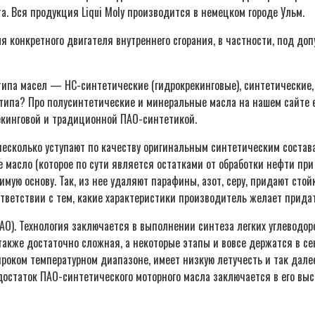
та. Вся продукция Liqui Moly производится в немецком городе Ульм.
ля конкретного двигателя внутреннего сгорания, в частности, под д
ипа масел — НС-синтетические (гидрокрекинговые), синтетические, 
типа? Про полусинтетические и минеральные масла на нашем сайте 
рекинговой и традиционной ПАО-синтетикой.
 несколько уступают по качеству оригинальным синтетическим состав
ое масло (которое по сути является остатками от обработки нефти п
мую основу. Так, из нее удаляют парафины, азот, серу, придают сто
тветствии с тем, какие характеристики производитель желает придат
О). Технология заключается в выполнении синтеза легких углеводоро
также достаточно сложная, а некоторые этапы и вовсе держатся в се
роком температурном диапазоне, имеет низкую летучесть и так дал
остаток ПАО-синтетического моторного масла заключается в его выс