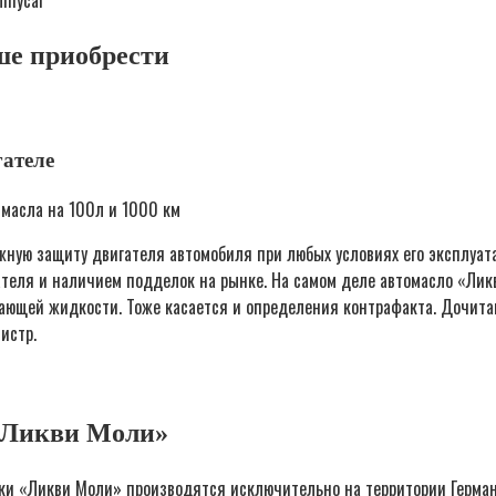
nmycar
ше приобрести
гателе
 масла на 100л и 1000 км
ную защиту двигателя автомобиля при любых условиях его эксплуат
еля и наличием подделок на рынке. На самом деле автомасло «Ликви
ающей жидкости. Тоже касается и определения контрафакта. Дочитав
истр.
 «Ликви Моли»
ки «Ликви Моли» производятся исключительно на территории Герман