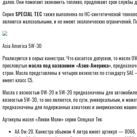
далее. Они помогают экономить топливо, продлевают срок службы д
Серия
SPECIAL TEC
также выполнена по НС-синтетической технолог
являются малозольными, и не имеют экологических ограничений. П
Asia America 5W-30
Реализуются в серых канистрах. Что касается допусков, то масло 0
пресловутые
масла под названием «Азия-Америка»
, предназнач
стран. Масла представлены в четырех вязкостях по стандарту SAE
имеет класс С5.
Масла с вязкостью 0W-20 и 5W-20 предназначены для автомобилей
вязкостью 5W-30, то оно является, по сути, универсальным, и мож
предназначены для подержанных азиатских и американских машин
Артикулы масел «Ликви Моли» серии Специал Тек:
AA 0w-20. Канистра объемом 4 литра имеет артикул — 8066.