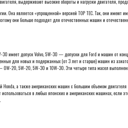
вигателя, выдерживают высокие обороты и нагрузки двигателя, прод
ии. Она является «упрощенной» версией TOP TEC. Так, они имеют и
оэтому они больше подходят для отечественных машин и отечественн
W-30 имеет допуск Volvo, 5W-30 — допуски для Ford и машин от конц
енные для новых и подержанных (от 3 лет и старше) машин из азиат
 — 0W-20, 5W-20, 5W-30 и 10W-30. Эти четыре типа масел выполнены
 Honda, а также американских машин с большим объемом двигателя 
ет использоваться в любых японских и американских машинах, если э
.