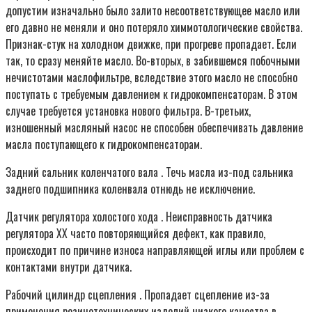
допустим изначально было залито несоответствующее масло или
его давно не меняли и оно потеряло химмотологические свойства.
Признак-стук на холодном движке, при прогреве пропадает. Если
так, то сразу меняйте масло. Во-вторых, в забившемся побочными
нечистотами маслофильтре, вследствие этого масло не способно
поступать с требуемым давлением к гидрокомпенсаторам. В этом
случае требуется установка нового фильтра. В-третьих,
изношенный масляный насос не способен обеспечивать давление
масла поступающего к гидрокомпенсаторам.
Задний сальник коленчатого вала . Течь масла из-под сальника
заднего подшипника коленвала отнюдь не исключение.
Датчик регулятора холостого хода . Неисправность датчика
регулятора ХХ часто повторяющийся дефект, как правило,
происходит по причине износа направляющей иглы или проблем с
контактами внутри датчика.
Рабочий цилиндр сцепления . Пропадает сцепление из-за
применения резинотехнических изделий низкого качества в