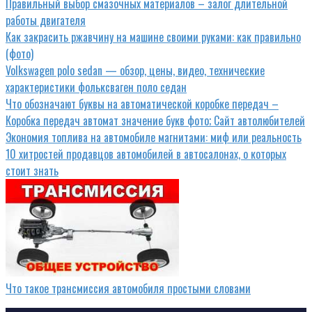
Правильный выбор смазочных материалов – залог длительной
работы двигателя
Как закрасить ржавчину на машине своими руками: как правильно
(фото)
Volkswagen polo sedan — обзор, цены, видео, технические
характеристики фольксваген поло седан
Что обозначают буквы на автоматической коробке передач –
Коробка передач автомат значение букв фото; Сайт автолюбителей
Экономия топлива на автомобиле магнитами: миф или реальность
10 хитростей продавцов автомобилей в автосалонах, о которых
стоит знать
Что такое трансмиссия автомобиля простыми словами