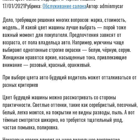
17/01/2021
Рубрика:
Обслуживание салона
Автор:
adminmycar
Дело, требующее решения многих вопросов: марка, стоимость,
модель… И какой цвет машины лучше выбрать — порой тоже
важный момент для покупателя. Предпочтения зависят от
возраста, от пола владельца авто. Например, мужчины чаще
выбирают однотонные строгие окраски — белую, чёрную, серую.
Женщинам нравятся яркие, насыщенные тона, привлекающие
внимание — розовый, красный, оранжевый.
При выборе цвета авто будущий водитель может отталкиваться от
разных критериев
Цвет будущей машины можно рассматривать со стороны
практичности. Светлые оттенки, такие как серебристый, песочный,
белый, легко моются, на покрытии не видны разводы, пыль. А вот
тёмные смотрятся шикарно, но требуется тщательный уход,
частая помывка, полировка.
Некоторые краски влияют на наше визуальное восприятие.