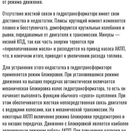
от режима движения.
Отсутствие жесткой связи в гидротрансформаторе имеет свои
достоинства и недостатки. Плюсы: крутящий момент изменяется
плавно и бесступенчато, демпфируются крутильные колебания и
рывки, передаваемые от двигателя к трансмиссии. Минусы —
низкий КПД, так как часть энергии теряется при
«перелопачивании масла» и расходуется на привод насоса АКПП,
что, в конечном итоге, приводит к увеличению расхода топлива.
Для устранения этого недостатка в гидротрансформаторе
применяется режим блокировки. При установившемся режиме
движения на высших передачах автоматически включается
механическая блокировка колес гидротрансформатора, то есть он
начинает выполнять функцию обычного «сухого» сцепления. При
этом обеспечивается жесткая непосредственная связь двигателя
с ведущими колесами, как в механической трансмиссии. На
некоторых АКПП включение режима блокировки предусмотрено и
на низших передачах. Движение с блокировкой является наиболее
экономичным режимом работы АКПП. При повышении нагрузки на