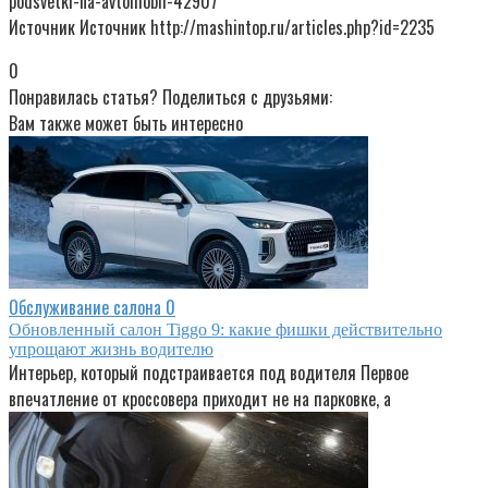
podsvetki-na-avtomobil-42907
Источник Источник http://mashintop.ru/articles.php?id=2235
0
Понравилась статья? Поделиться с друзьями:
Вам также может быть интересно
Обслуживание салона
0
Обновленный салон Tiggo 9: какие фишки действительно
упрощают жизнь водителю
Интерьер, который подстраивается под водителя Первое
впечатление от кроссовера приходит не на парковке, а