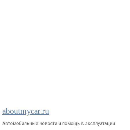
Перейти
aboutmycar.ru
к
контенту
Автомобильные новости и помощь в эксплуатации