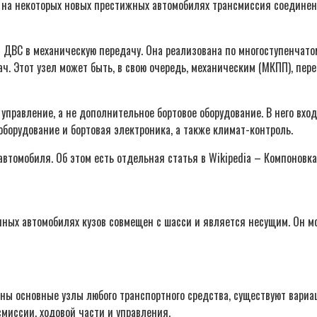
 на некоторых новых престижных автомобилях трансмиссия соединен
 ДВС в механическую передачу. Она реализована по многоступенчато
ач. Этот узел может быть, в свою очередь, механическим (МКПП), пе
правление, а не дополнительное бортовое оборудование. В него вход
борудование и бортовая электроника, а также климат-контроль.
автомобиля. Об этом есть отдельная статья в Wikipediа – Компоновка
нных автомобилях кузов совмещен с шасси и является несущим. Он м
лены основные узлы любого транспортного средства, существуют вари
смиссии, ходовой части и управления.