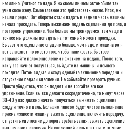
несильно. Учиться то надо. Я на своем личном автомобиле так
учил свою жену. Самое главное это действовать нежно. Итак, мы
нашли предел. Вот обороты стали падать и задняя часть машины
начала приседать. Теперь выжимаем педаль сцепления до пола, и
повторяем упражнение. Чем больше мы тренируемся, тем чаще и
точнее мы должны попадать на тот самый момент просадки.
Бывает что сцепление опущено больше, чем надо, и машина вот-
вот заглохнет, но вместо того, чтобы паниковать, быстрее
исправляйте положение легким нажатием на педаль. После того,
как у вас начнет получаться, выйдите из машины, и немного
походите. Потом сядьте и сходу сделайте включение передачи и
отпускание педали сцепления. Не забывайте проверять ручник.
Просто убедитесь, что он поднят и не трогайте его все
упражнение. Если вы все делаете сосредоточенно, то минут через
30-40 у вас должно начать получаться выжимать сцепление
сходу и точно в цель. Большим плюсом будет чистое выполнение
приема «завести машину, выжать сцепление, включить передачу,
отпустить сцепление до порога срабатывания, выжать сцепление,
выключение передачи». На следующий день повторите то, чему