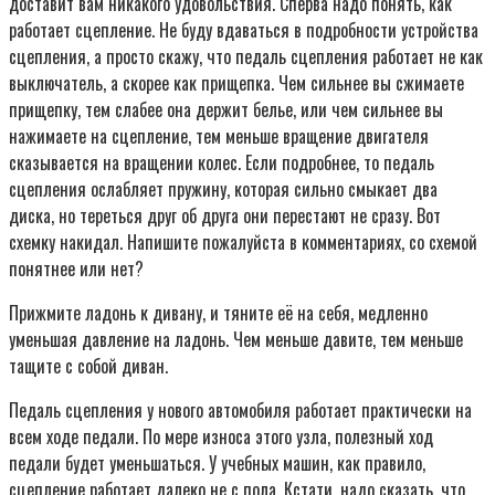
доставит вам никакого удовольствия. Сперва надо понять, как
работает сцепление. Не буду вдаваться в подробности устройства
сцепления, а просто скажу, что педаль сцепления работает не как
выключатель, а скорее как прищепка. Чем сильнее вы сжимаете
прищепку, тем слабее она держит белье, или чем сильнее вы
нажимаете на сцепление, тем меньше вращение двигателя
сказывается на вращении колес. Если подробнее, то педаль
сцепления ослабляет пружину, которая сильно смыкает два
диска, но тереться друг об друга они перестают не сразу. Вот
схемку накидал. Напишите пожалуйста в комментариях, со схемой
понятнее или нет?
Прижмите ладонь к дивану, и тяните её на себя, медленно
уменьшая давление на ладонь. Чем меньше давите, тем меньше
тащите с собой диван.
Педаль сцепления у нового автомобиля работает практически на
всем ходе педали. По мере износа этого узла, полезный ход
педали будет уменьшаться. У учебных машин, как правило,
сцепление работает далеко не с пола. Кстати, надо сказать, что