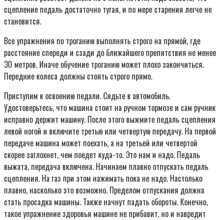
сцепление педаль достаточно тугая, и по мере старения легче не
становится.
Все упражнения по троганию выполнять строго на прямой, где
расстояние спереди и сзади до ближайшего препятствия не менее
30 метров. Иначе обучение троганию может плохо закончиться.
Передние колеса должны стоять строго прямо.
Приступим к освоению педали. Сядьте в автомобиль.
Удостоверьтесь, что машина стоит на ручном тормозе и сам ручник
исправно держит машину. После этого выжмите педаль сцепления
левой ногой и включите третью или четвертую передачу. На первой
передаче машина может поехать, а на третьей или четвертой
скорее заглохнет, чем поедет куда-то. Это нам и надо. Педаль
выжата, передача включена. Начинаем плавно отпускать педаль
сцепления. На газ при этом нажимать пока не надо. Настолько
плавно, насколько это возможно. Пределом отпускания должна
стать просадка машины. Также начнут падать обороты. Конечно,
такое упражнение здоровья машине не прибавит, но и навредит