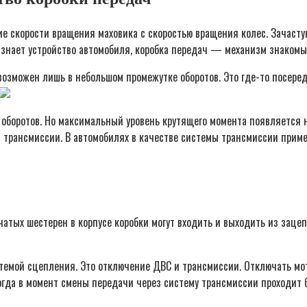
е скорости вращения маховика с скоростью вращения колес. Зачасту
о знает устройство автомобиля, коробка передач — механизм знакомый
 возможен лишь в небольшом промежутке оборотов. Это где-то посер
оборотов. Но максимальный уровень крутящего момента появляется на
 трансмиссии. В автомобилях в качестве системы трансмиссии прим
бчатых шестерен в корпусе коробки могут входить и выходить из заце
стемой сцепления. Это отключение ДВС и трансмиссии. Отключать мо
огда в момент смены передачи через систему трансмиссии проходит