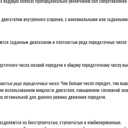
на ведущих колесах пропорционально увеличению сил сопротивления
ы двигателем внутреннего сгорания, с максимальными или заданным
аются заданным диапазоном и плотностью ряда передаточных чисел 
аточного числа низшей передачи к общему передаточному числу вы
ностью ряда передаточных чисел
. Чем больше число передач, тем выш
им использованием мощности двигателя, повышением топливной экон
ра оптимальной для данного режима движения передачи.
азделяются на бесступенчатые, ступенчатые и комбинированные.