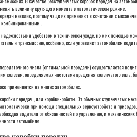
ансмиссиях. В качестве бесступенчатых коробок передач на автомоб
менять величину крутящего момента в автоматическом режиме.
передач невелик, поэтому чаще их применяют в сочетании с механи
я комбинированными .
 надежностью и удобством в техническом уходе, но с их помощью мо
атель и трансмиссию, особенно, если управляет автомобилем водит
 передаточного числа (оптимальной передачи) осуществляется води
щим колесам, определяемых частотами вращения коленчатого вала, б
око применяются на многих автомобилях.
оробки передач , или коробки-роботы. От обычных ступенчатых механ
втоматически при помощи специальных сервоустройств и приводов, к
свобождая водителя от обязанностей по управлению, и механических
ичности автомобиля.
тво коробки передач