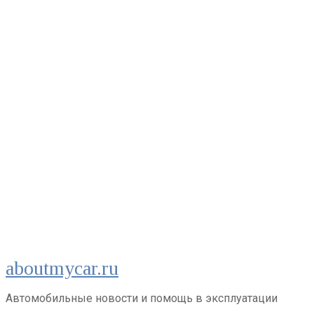
Перейти
aboutmycar.ru
к
контенту
Автомобильные новости и помощь в эксплуатации