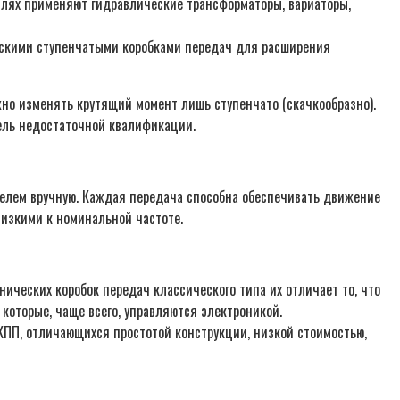
илях применяют гидравлические трансформаторы, вариаторы,
ческими ступенчатыми коробками передач для расширения
жно изменять крутящий момент лишь ступенчато (скачкообразно).
ель недостаточной квалификации.
телем вручную. Каждая передача способна обеспечивать движение
лизкими к номинальной частоте.
ических коробок передач классического типа их отличает то, что
оторые, чаще всего, управляются электроникой.
 КПП, отличающихся простотой конструкции, низкой стоимостью,