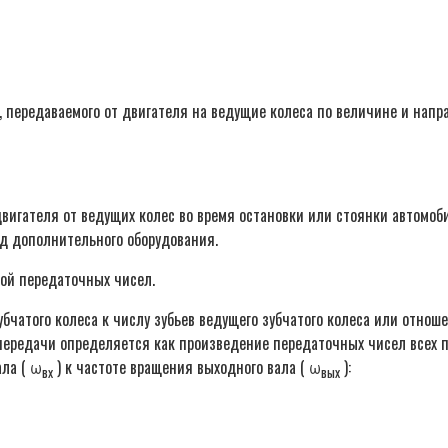
передаваемого от двигателя на ведущие колеса по величине и напра
двигателя от ведущих колес во время остановки или стоянки автомо
д дополнительного оборудования.
ой передаточных чисел.
бчатого колеса к числу зубьев ведущего зубчатого колеса или отнош
передачи определяется как произведение передаточных чисел всех п
ала ( ω
) к частоте вращения выходного вала ( ω
):
вх
вых