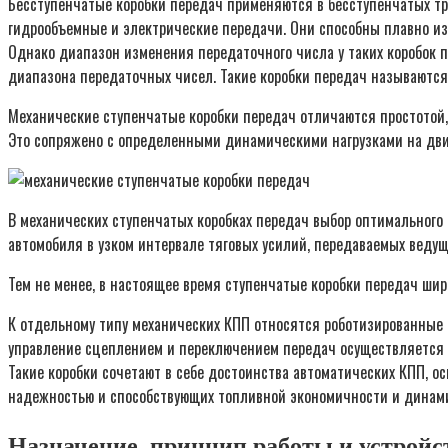
Бесступенчатые коробки передач применяются в бесступенчатых тр
гидрообъемные и электрические передачи. Они способны плавно из
Однако диапазон изменения передаточного числа у таких коробок 
диапазона передаточных чисел. Такие коробки передач называютс
Механические ступенчатые коробки передач отличаются простотой,
Это сопряжено с определенными динамическими нагрузками на двиг
В механических ступенчатых коробках передач выбор оптимального
автомобиля в узком интервале тяговых усилий, передаваемых веду
Тем не менее, в настоящее время ступенчатые коробки передач шир
К отдельному типу механических КПП относятся роботизированные к
управление сцеплением и переключением передач осуществляется а
Такие коробки сочетают в себе достоинства автоматических КПП, о
надежностью и способствующих топливной экономичности и динам
Назначение, принцип работы и устройс