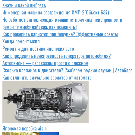
знать и какой выбрать
Инженерная машина разграждения ИМР-2(Объект 637)
Не работает сигнализация в машине: причины неисправности,
ремонт иммобилайзера, как поменять |
Как проверить вариатор при покупке? Эффективные советы
Хонда ремонт мкпп
Ремонт и диагностика японских авто
Как определить неисправность генератора автомобиля?
Авторемонт — расскажем просто о сложном
Сколько клапанов в двигателе? Разберем редкие случаи | Автоблог
Как отличить визуально вариатор от автомата
Японская коробка aisin