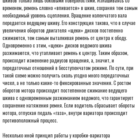
шкивов только лишь боковыми поверхностями. Изнашиваясь со
временем, ремень словно «впивается» в шкив, сохраняя тем самым
необходимый уровень сцепления. Вращение коленчатого вала
передается ведущему шкиву. Его конструкция такова, что в случае
увеличения оборотов двигателя «щеки» дисков постепенно
сжимаются, тем самым выталкивая ремень от центра к ободу.
Одновременно с этим, «щеки» дисков ведомого шкива
разжимаются, что утапливает ремень к центру. Таким образом,
происходит изменение радиусов вращения, а, значит, и
передаточных отношений в бесступенчатом режиме. По сути, при
такой схеме можно получить сколь угодно много передаточных
чисел, а не только какие-то фиксированные значения. С ростом
оборотов мотора происходит постепенное сжимание ведущего
шкива с одновременным разжиманием ведомого, что гарантирует
сохранение натяжения ремня. Если водитель сбрасывает обороты
мотора, отпуская педаль «газа», внутри вариатора происходит
противоположный процесс.
Несколько иной принцип работы у коробки-вариатора