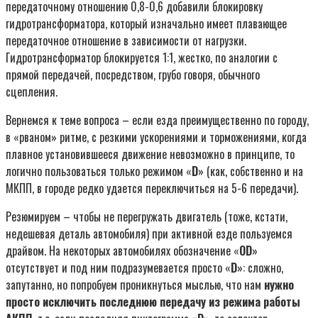
передаточному отношению 0,8-0,6 добавили блокировку
гидротрансформатора, который изначально имеет плавающее
передаточное отношение в зависимости от нагрузки.
Гидротрансформатор блокируется 1:1, жестко, по аналогии с
прямой передачей, посредством, грубо говоря, обычного
сцепления.
Вернемся к теме вопроса – если езда преимущественно по городу,
в «рваном» ритме, с резкими ускорениями и торможениями, когда
плавное установившееся движение невозможно в принципе, то
логично пользоваться только режимом «
D
» (как, собственно и на
МКПП, в городе редко удается переключиться на 5-6 передачи).
Резюмируем – чтобы не перегружать двигатель (тоже, кстати,
недешевая деталь автомобиля) при активной езде пользуемся
драйвом. На некоторых автомобилях обозначение «
OD
»
отсутствует и под ним подразумевается просто «
D
»: сложно,
запутанно, но попробуем проникнуться мыслью, что нам
нужно
просто исключить последнюю передачу из режима работы