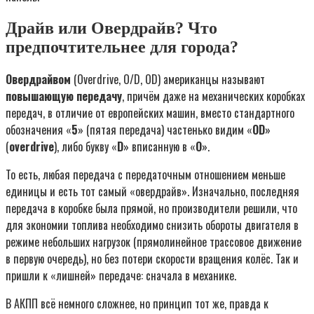
Драйв или Овердрайв? Что
предпочтительнее для города?
Овердрайвом
(Overdrive, O/D, OD) американцы называют
повышающую передачу
, причём даже на механических коробках
передач, в отличие от европейских машин, вместо стандартного
обозначения «
5
» (пятая передача) частенько видим «
OD
»
(
overdrive
), либо букву «
D
» вписанную в «
О
».
То есть, любая передача с передаточным отношением меньше
единицы и есть тот самый «овердрайв». Изначально, последняя
передача в коробке была прямой, но производители решили, что
для экономии топлива необходимо снизить обороты двигателя в
режиме небольших нагрузок (прямолинейное трассовое движение
в первую очередь), но без потери скорости вращения колёс. Так и
пришли к «лишней» передаче: сначала в механике.
В АКПП всё немного сложнее, но принцип тот же, правда к