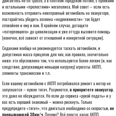
двигаетесь не по трассе, а в плотном городском потоке, с пробками
и остальными «прелестями» мегаполиса. Мой совет – если есть
возможность отправить неисправный автомобиль на эвакуаторе,
постарайтесь убедить хозяина «недвижимости»: так будет
спокойнее и ему и вам. В крайнем случае, дотащите
«потерпевшего» до цивилизации и уже оттуда вызовите помощь
(конечно, всё зависит от отношений и конкретной ситуации).
Седанами вообще не рекомендуется таскать автомобили, и
допустимая масса прицепов для них, как правило, значительно
ниже: это обусловлено тем, что используются более легкие (и, как
следствие, допускающие меньшую нагрузку) агрегаты: АКПП,
элементы трансмиссии и т.п.
Если вашему автомобилю с АКПП потребовался ремонт а мотор не
запускается – нужен тягач. Разумеется,
в приоритете эвакуатор
,
это даже не обсуждается. Но если до сервиса «рукой подать» и у
вас есть хороший знакомый – можно рискнуть. Только
предупредите «тягач», что двигаться необходимо со скоростью,
не
превышающей 30км/ч
. Почему? Всё просто: насос АКПП