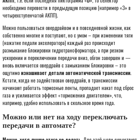
АКПП
, т.е. если последняя пиктограмма «
D
», то селектор
необходимо перевести в предыдущую позицию (например «3» в
четырехступенчатой АКПП).
Можно пользоваться овердрайвом и в повседневной жизни, как
собственно многие и поступают, но с умом – при изменении тяги
(нажатие педали акселератора) каждый раз происходит
размыкание блокировки гидротрансформатора, а при резком
ускорении и переключении передачи вниз, обгон завершен и —
вновь включается овердрайв с замыканием блокировки – это
ощутимо
изнашивает детали автоматической трансмиссии
.
Кстати, когда не задействован овердрайв, в трансмиссии
начинают работать тормозные ленты, пропадает накат под сброс
газа и усиливается эффект «торможения двигателем», что,
например, удобно использовать в скользкое время года.
Можно или нет на ходу переключать
передачи в автомате?
Можно, хотя лучше этого не делать
. Для этой цели существует