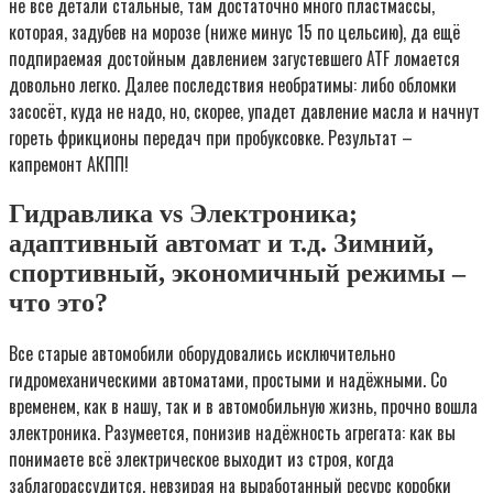
не все детали стальные, там достаточно много пластмассы,
которая, задубев на морозе (ниже минус 15 по цельсию), да ещё
подпираемая достойным давлением загустевшего ATF ломается
довольно легко. Далее последствия необратимы: либо обломки
засосёт, куда не надо, но, скорее, упадет давление масла и начнут
гореть фрикционы передач при пробуксовке. Результат –
капремонт АКПП!
Гидравлика vs Электроника;
адаптивный автомат и т.д. Зимний,
спортивный, экономичный режимы –
что это?
Все старые автомобили оборудовались исключительно
гидромеханическими автоматами, простыми и надёжными. Со
временем, как в нашу, так и в автомобильную жизнь, прочно вошла
электроника. Разумеется, понизив надёжность агрегата: как вы
понимаете всё электрическое выходит из строя, когда
заблагорассудится, невзирая на выработанный ресурс коробки