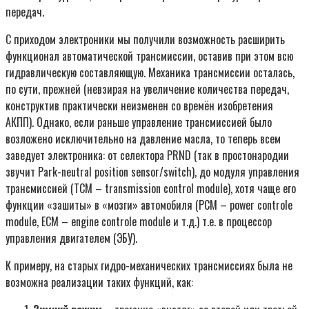
передач.
С приходом электроники мы получили возможность расширить
функционал автоматической трансмиссии, оставив при этом всю
гидравлическую составляющую. Механика трансмиссии осталась,
по сути, прежней (невзирая на увеличение количества передач,
конструктив практически неизменен со времён изобретения
АКПП). Однако, если раньше управление трансмиссией было
возложено исключительно на давление масла, то теперь всем
заведует электроника: от селектора PRND (так в простонародии
звучит Park-neutral position sensor/switch), до модуля управления
трансмиссией (TCM – transmission control module), хотя чаще его
функции «зашиты» в «мозги» автомобиля (PCM – power controle
module, ECM – engine controle module и т.д.) т.е. в процессор
управления двигателем (ЭБУ).
К примеру, на старых гидро-механических трансмиссиях была не
возможна реализации таких функций, как: