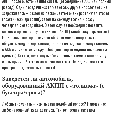
АКПП после обесточивания систем (отсоединение АКБ или полный
разряд). Одни передачи «затягиваются», другие «пролетают» не
задерживаясь – разгон на первой, затем очень растянутая вторая
(практически до сотни), затем на секунду третья и сразу
четвертая с овердрайвом. В этом случае необходимо посетить
сервис и провести обучающий тест АКПП (калибровку параметров).
Если произошёл программный сбой, то можно попробовать
обнулить модуль управления, сняв на пять-десять минут клеммы
с АКБ и замкнув их между собой (некоторые модели позволяют это
сделать). Кстати, незатянутые/окисленные клеммы вполне могут
стать причиной того самого сбоя системы. Периодически стоит
проверять надёжность контакта!
Заведётся ли автомобиль,
оборудованный АКПП с «толкача» (с
буксира/троса)?
Любопытно узнать – чем вызван подобный вопрос? Народ у нас
любознательный, куда деваться. Так вот, если у вас вдруг