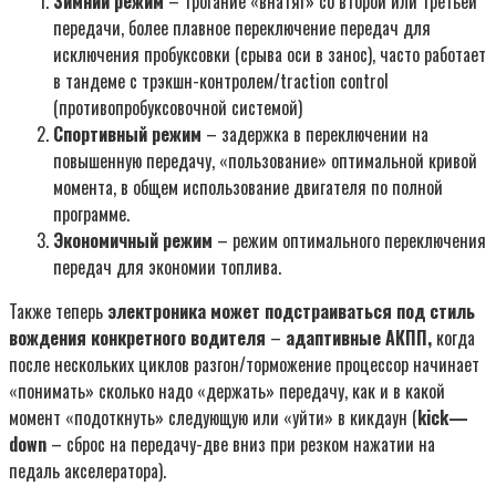
Зимний режим
– трогание «внатяг» со второй или третьей
передачи, более плавное переключение передач для
исключения пробуксовки (срыва оси в занос), часто работает
в тандеме с трэкшн-контролем/traction control
(противопробуксовочной системой)
Спортивный режим
– задержка в переключении на
повышенную передачу, «пользование» оптимальной кривой
момента, в общем использование двигателя по полной
программе.
Экономичный режим
– режим оптимального переключения
передач для экономии топлива.
Также теперь
электроника может подстраиваться под стиль
вождения конкретного водителя
–
адаптивные АКПП,
когда
после нескольких циклов разгон/торможение процессор начинает
«понимать» сколько надо «держать» передачу, как и в какой
момент «подоткнуть» следующую или «уйти» в кикдаун (
kick
—
down
– сброс на передачу-две вниз при резком нажатии на
педаль акселератора).