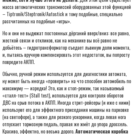
масса автоматических трансмиссий оборудованных этой функцией
– Tiptronik/Steptronik/Autostick и тому подобные, специально
рассчитанных на подобные «игры».
Но и они не выдюжат постоянных дёрганий вверх/вниз: все равно,
жесткой связи и откликов, как на механике вы всё равно не
добьётесь – гидротрансформатор съедает львиную долю момента,
и, пытаясь вручную компенсировать этот недостаток, вы попросту
повредите АКПП.
Обычно, ручной режим используется для диагностики автомата,
ну может быть иногда «проверить» на что способен автомобиль по
максимуму — изредка! Это, как и стоп-режим, так называемый
«сталл-тест» (Stall test), используется для контроля оборотов
ДВС на срыв потока в АКПП. Иногда стрит-рейсеры (и иже с ними)
используют его для эффектного приседания машины на парковке
(на светофоре), а также для резкого ускорения, когда левая нога
отпускает тормозную педаль, правая же жмёт до упора дроссель.
Красиво, эффектно, но весьма дорого.
Автоматическая коробка