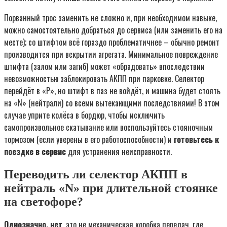
Порванный трос заменить не сложно и, при необходимом навыке,
можно самостоятельно добраться до сервиса (или заменить его на
месте); со штифтом всё гораздо проблематичнее – обычно ремонт
производится при вскрытии агрегата. Минимальное повреждение
штифта (залом или загиб) может «обрадовать» впоследствии
невозможностью заблокировать АКПП при парковке. Селектор
перейдёт в «P», но штифт в паз не войдёт, и машина будет стоять
на «N» (нейтрали) со всеми вытекающими последствиями! В этом
случае уприте колёса в бордюр, чтобы исключить
самопроизвольное скатывание или воспользуйтесь стояночным
тормозом (если уверены в его работоспособности) и
готовьтесь к
поездке в сервис
для устранения неисправности.
Переводить ли селектор АКПП в
нейтраль «N» при длительной стоянке
на светофоре?
Однозначно, нет
, это не механическая коробка передач, где