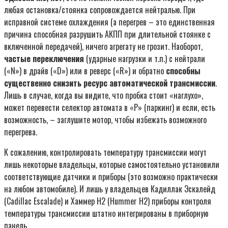
любая остановка/стоянка сопровождается нейтралью. При
исправной системе охлаждения (а перегрев – это единственная
причина способная разрушить АКПП при длительной стоянке с
включенной передачей), ничего агрегату не грозит. Наоборот,
частые переключения
(ударные нагрузки и т.п.) с нейтрали
(«N») в драйв («D») или в реверс («R») и обратно
способны
существенно снизить ресурс автоматической трансмиссии
.
Лишь в случае, когда вы видите, что пробка стоит «наглухо»,
может перевести селектор автомата в «P» (паркинг) и если, есть
возможность, – заглушите мотор, чтобы избежать возможного
перегрева.
К сожалению, контролировать температуру трансмиссии могут
лишь некоторые владельцы, которые самостоятельно установили
соответствующие датчики и приборы (это возможно практически
на любом автомобиле). И лишь у владельцев Кадиллак Эскалейд
(Cadillac Escalade) и Хаммер H2 (Hummer H2) приборы контроля
температуры трансмиссии штатно интегрированы в приборную
панель.