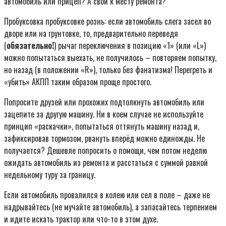
автомобиль или прицеп? А свой к месту ремонта?
Пробуксовка пробуксовке рознь: если автомобиль слега засел во
дворе или на грунтовке, то, предварительно переведя
(
обязательно!
) рычаг переключения в позицию «1» (или «L»)
можно попытаться выехать, не получилось – повторяем попытку,
но назад (в положении «R»), только без фанатизма! Перегреть и
«убить» АКПП таким образом проще простого.
Попросите друзей или прохожих подтолкнуть автомобиль или
зацепите за другую машину. Ни в коем случае не используйте
принцип «раскачки», попытаться оттянуть машину назад и,
зафиксировав тормозом, рвануть вперёд можно единожды. Не
получается? Дешевле попросить о помощи, чем потом неделю
ожидать автомобиль из ремонта и расстаться с суммой равной
недельному туру за границу.
Если автомобиль провалился в колею или сел в поле – даже не
надрывайтесь (не мучайте автомобиль), а запасайтесь терпением
и идите искать трактор или что-то в этом духе.