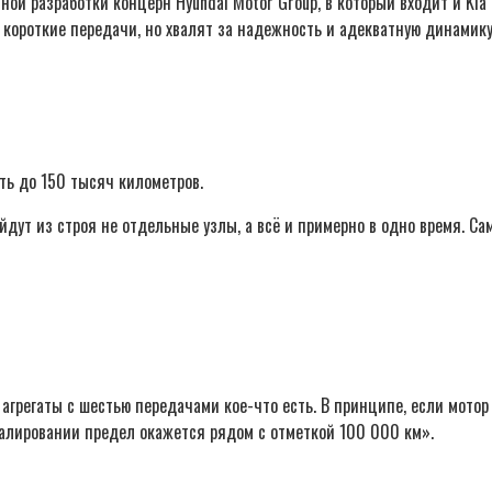
 разработки концерн Hyundai Motor Group, в который входит и Kia M
ороткие передачи, но хвалят за надежность и адекватную динамику
ть до 150 тысяч километров.
дут из строя не отдельные узлы, а всё и примерно в одно время. Сам
 агрегаты с шестью передачами кое-что есть. В принципе, если мото
едалировании предел окажется рядом с отметкой 100 000 км».