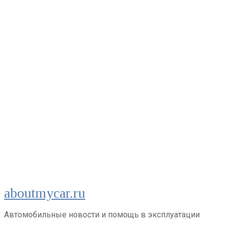
Перейти
aboutmycar.ru
к
контенту
Автомобильные новости и помощь в эксплуатации