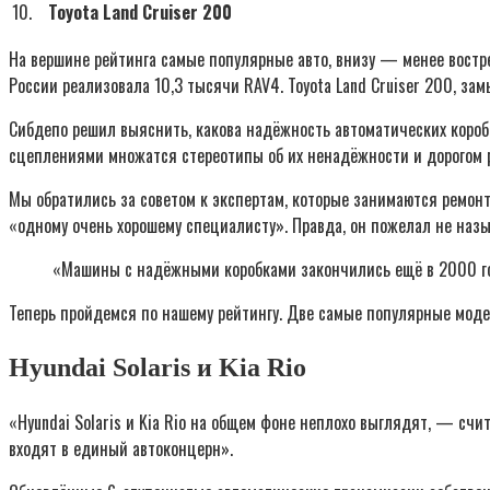
10.
Toyota Land Cruiser 200
На вершине рейтинга самые популярные авто, внизу — менее востреб
России реализовала 10,3 тысячи RAV4. Toyota Land Cruiser 200, за
Сибдепо решил выяснить, какова надёжность автоматических коробо
сцеплениями множатся стереотипы об их ненадёжности и дорогом р
Мы обратились за советом к экспертам, которые занимаются ремон
«одному очень хорошему специалисту». Правда, он пожелал не назы
«Машины с надёжными коробками закончились ещё в 2000 го
Теперь пройдемся по нашему рейтингу. Две самые популярные мод
Hyundai Solaris и Kia Rio
«Hyundai Solaris и Kia Rio на общем фоне неплохо выглядят, — счит
входят в единый автоконцерн».