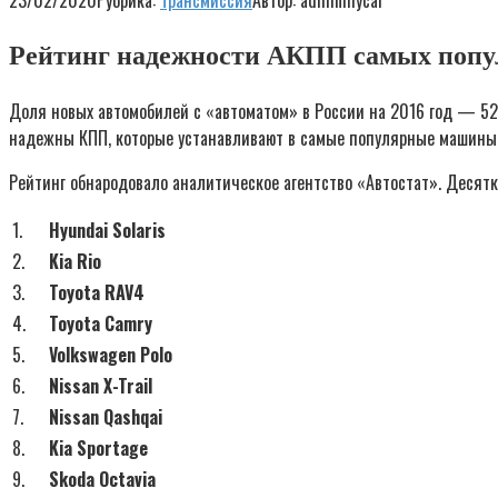
23/02/2020
Рубрика:
Трансмиссия
Автор:
adminmycar
Рейтинг надежности АКПП самых попул
Доля новых автомобилей с «автоматом» в России на 2016 год — 52
надежны КПП, которые устанавливают в самые популярные машины
Рейтинг обнародовало аналитическое агентство «Автостат». Десят
1.
Hyundai Solaris
2.
Kia Rio
3.
Toyota RAV4
4.
Toyota Camry
5.
Volkswagen Polo
6.
Nissan X-Trail
7.
Nissan Qashqai
8.
Kia Sportage
9.
Skoda Octavia