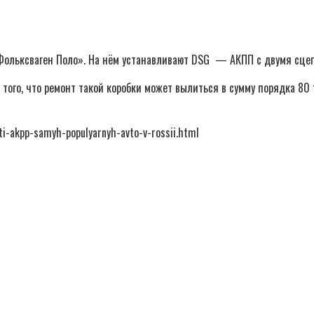
Фольксваген Поло». На нём устанавливают DSG ­ — АКПП с двумя сце
 того, что ремонт такой коробки может вылиться в сумму порядка 80
ti-akpp-samyh-populyarnyh-avto-v-rossii.html