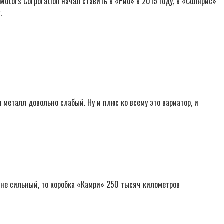
otors Corporation начал ставить в «Рио» в 2015 году, в «Солярис»
.
 металл довольно слабый. Ну и плюс ко всему это вариатор, и
р не сильный, то коробка «Камри» 250 тысяч километров