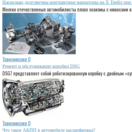
Насколько долговечны контрактные вариаторы на Х Трейл при 
Многие отечественные автомобилисты плохо знакомы с нюансами к
Трансмиссия
0
Ремонт и обслуживание коробки DSG
DSG7 представляет собой роботизированную коробку с двойным «су
Трансмиссия
0
Что такое АКПП в автомобиле расшифровка?