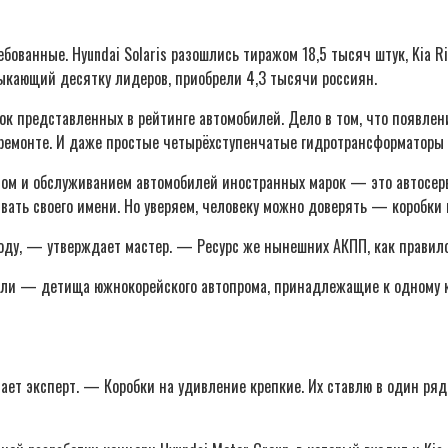
ованные. Hyundai Solaris разошлись тиражом 18,5 тысяч штук, Kia Ri
мыкающий десятку лидеров, приобрели 4,3 тысячи россиян.
к представленных в рейтинге автомобилей. Дело в том, что появлен
емонте. И даже простые четырёхступенчатые гидротрансформаторы у
том и обслуживанием автомобилей иностранных марок — это автосер
вать своего имени. Но уверяем, человеку можно доверять — коробки 
ду, — утверждает мастер. — Ресурс же нынешних АКПП, как правило
ели — детища южнокорейского автопрома, принадлежащие к одному к
ает эксперт. — Коробки на удивление крепкие. Их ставлю в один ряд,