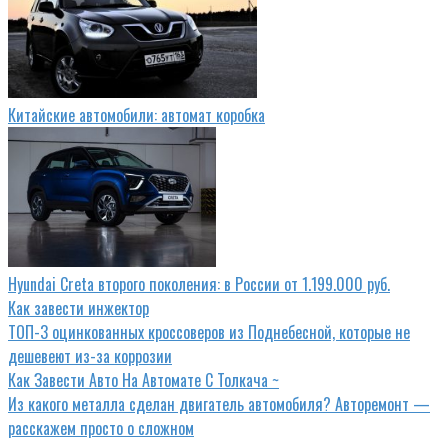
Китайские автомобили: автомат коробка
Hyundai Creta второго поколения: в России от 1.199.000 руб.
Как завести инжектор
ТОП-3 оцинкованных кроссоверов из Поднебесной, которые не
дешевеют из-за коррозии
Как Завести Авто На Автомате С Толкача ~
Из какого металла сделан двигатель автомобиля? Авторемонт —
расскажем просто о сложном