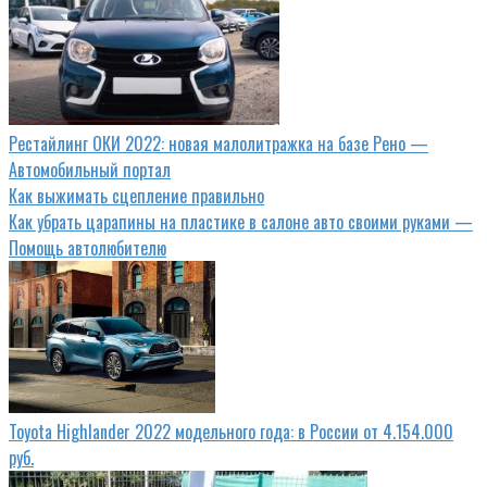
Рестайлинг ОКИ 2022: новая малолитражка на базе Рено —
Автомобильный портал
Как выжимать сцепление правильно
Как убрать царапины на пластике в салоне авто своими руками —
Помощь автолюбителю
Toyota Highlander 2022 модельного года: в России от 4.154.000
руб.