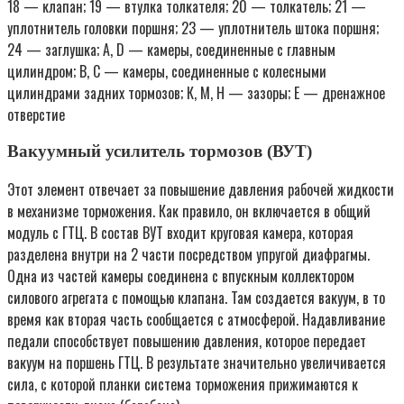
18 — клапан; 19 — втулка толкателя; 20 — толкатель; 21 —
уплотнитель головки поршня; 23 — уплотнитель штока поршня;
24 — заглушка; A, D — камеры, соединенные с главным
цилиндром; В, С — камеры, соединенные с колесными
цилиндрами задних тормозов; К, М, Н — зазоры; Е — дренажное
отверстие
Вакуумный усилитель тормозов (ВУТ)
Этот элемент отвечает за повышение давления рабочей жидкости
в механизме торможения. Как правило, он включается в общий
модуль с ГТЦ. В состав ВУТ входит круговая камера, которая
разделена внутри на 2 части посредством упругой диафрагмы.
Одна из частей камеры соединена с впускным коллектором
силового агрегата с помощью клапана. Там создается вакуум, в то
время как вторая часть сообщается с атмосферой. Надавливание
педали способствует повышению давления, которое передает
вакуум на поршень ГТЦ. В результате значительно увеличивается
сила, с которой планки система торможения прижимаются к