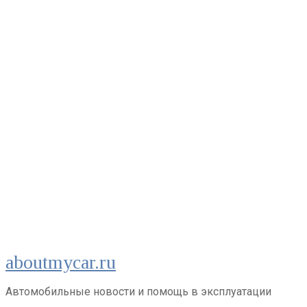
Перейти
aboutmycar.ru
к
контенту
Автомобильные новости и помощь в эксплуатации