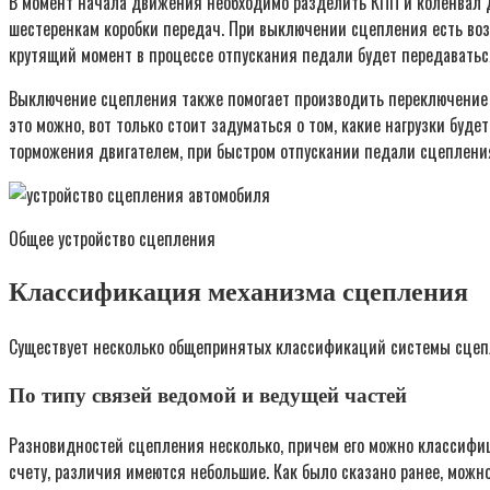
В момент начала движения необходимо разделить КПП и коленвал дви
шестеренкам коробки передач. При выключении сцепления есть возм
крутящий момент в процессе отпускания педали будет передаватьс
Выключение сцепления также помогает производить переключение с
это можно, вот только стоит задуматься о том, какие нагрузки буд
торможения двигателем, при быстром отпускании педали сцепления,
Общее устройство сцепления
Классификация механизма сцепления
Существует несколько общепринятых классификаций системы сцеп
По типу связей ведомой и ведущей частей
Разновидностей сцепления несколько, причем его можно классифици
счету, различия имеются небольшие. Как было сказано ранее, можн