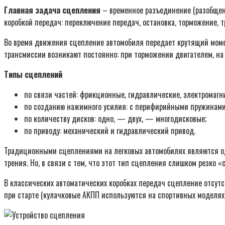
Главная задача сцепления
– временное разъединение (разобщени
коробкой передач: переключение передач, остановка, торможение, тр
Во время движения сцепление автомобиля передает крутящий момен
трансмиссии возникают постоянно: при торможении двигателем, на
Типы сцеплений
по связи частей: фрикционные, гидравлические, электромагн
по созданию нажимного усилия: с перифирийными пружинами,
по количеству дисков: одно, — двух, — многодисковые;
по приводу: механический и гидравлический привод.
Традиционными сцеплениями на легковых автомобилях являются о
трения. Но, в связи с тем, что этот тип сцепления слишком резко «
В классических автоматических коробках передач сцепление отсутс
при старте (кулачковые АКПП используются на спортивных моделях),