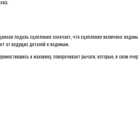
ска;
пущенная педаль сцепления означает, что сцепление включено: ведом
ент от ведущих деталей к ведомым.
реместившись к маховику, поворачивает рычаги, которые, в свою оч