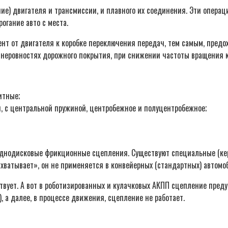
е) двигателя и трансмиссии, и плавного их соединения. Эти опера
огание авто с места.
т от двигателя к коробке переключения передач, тем самым, предох
 неровностях дорожного покрытия, при снижении частоты вращения к
итные;
 с центральной пружиной, центробежное и полуцентробежное;
днодисковые фрикционные сцепления. Существуют специальные (ке
схватывает», он не применяется в конвейерных (стандартных) автомоб
твует. А вот в роботизированных и кулачковых АКПП сцепление преду
 а далее, в процессе движения, сцепление не работает.