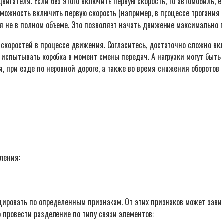
гателя. Если без этого включить первую скорость, то автомобиль, ес
ожность включить первую скорость (например, в процессе трогания с
я не в полном объеме. Это позволяет начать движение максимально 
коростей в процессе движения. Согласитесь, достаточно сложно вкл
ет испытывать коробка в момент смены передач. А нагрузки могут бы
 при езде по неровной дороге, а также во время снижения оборотов 
ления:
ровать по определенным признакам. От этих признаков может зависе
о провести разделение по типу связи элементов: