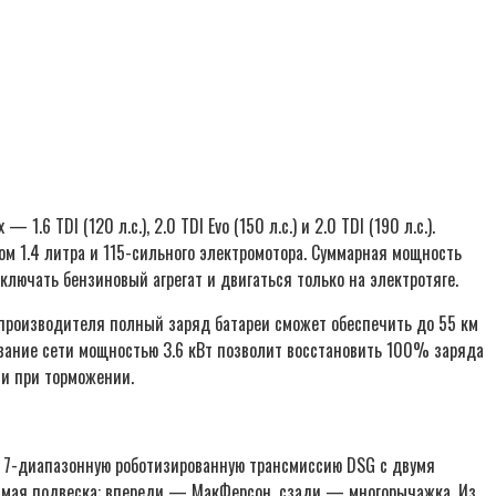
1.6 TDI (120 л.с.), 2.0 TDI Evo (150 л.с.) и 2.0 TDI (190 л.с.).
ом 1.4 литра и 115-сильного электромотора. Суммарная мощность
ключать бензиновый агрегат и двигаться только на электротяге.
 производителя полный заряд батареи сможет обеспечить до 55 км
зование сети мощностью 3.6 кВт позволит восстановить 100% заряда
ии при торможении.
о 7-диапазонную роботизированную трансмиссию DSG с двумя
исимая подвеска: впереди — МакФерсон, сзади — многорычажка. Из