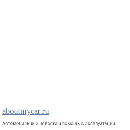
Перейти
aboutmycar.ru
к
контенту
Автомобильные новости и помощь в эксплуатации