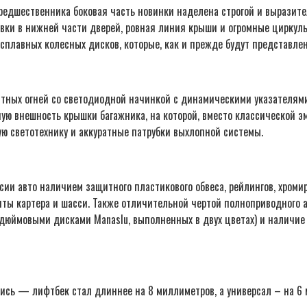
предшественника боковая часть новинки наделена строгой и выразит
овки в нижней части дверей, ровная линия крыши и огромные цирку
сплавных колесных дисков, которые, как и прежде будут представлен
тных огней со светодиодной начинкой с динамическими указателями
ую внешность крышки багажника, на которой, вместо классической 
ю светотехнику и аккуратные патрубки выхлопной системы.
и авто наличием защитного пластикового обвеса, рейлингов, хромир
ты картера и шасси. Также отличительной чертой полноприводного а
дюймовыми дисками Manaslu, выполненных в двух цветах) и наличие 
лись — лифтбек стал длиннее на 8 миллиметров, а универсал – на 6 