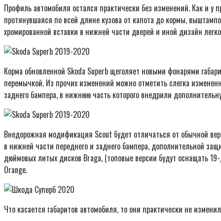
Профиль автомобиля остался практически без изменений. Как и у 
протянувшаяся по всей длине кузова от капота до кормы, выштамп
хромированной вставки в нижней части дверей и иной дизайн легко
Корма обновленной Skoda Superb щеголяет новыми фонарями габари
перемычкой. Из прочих изменений можно отметить слегка измененн
заднего бампера, в нижнюю часть которого внедрили дополнительну
Внедорожная модификация Scout будет отличаться от обычной верси
в нижней части переднего и заднего бампера, дополнительной защи
дюймовых литых дисков Braga, (топовые версии будут оснащать 19-
Orange.
Что касается габаритов автомобиля, то они практически не измени