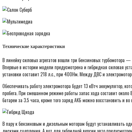
Технические характеристики
В линейку силовых агрегатов вошли три бензиновых турбомотора — 1.5 TSI
Впервые в истории модели предусмотрена и гибридная силовая устан
установки составит 218 л.с., при 400Нм. Между ДВС и электромото
Обеспечивать работу электромотора будет 13 кВтч аккумулятор, ко
пробега. При смешанном режиме работы запас хода составит около 
батареи за 3.5 часа, кроме того заряд АКБ можно восстановить и 
В пару к бензиновым и дизельным моторам будут устанавливать од
дисками сцепления. А вот для гибридной версии авто предусмотре