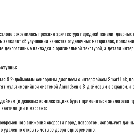
салоне сохранилась прежняя архитектура передней панели, дверных к
ь заявляет об улучшении качества отделочных материалов, появлен
ие декоративные накладки с оригинальной текстурой, а детали инте
оступны:
ая 9.2-дюймовым сенсорным дисплеем с интерфейсом SmartLink, по
ят мультимедийной системой Amundsen с 8-дюймовым с экраном, а 
5 дюймам (в дешевых комплектациях будет применяться аналоговая пр
 вентиляции и массажа;
своевременного снижения скорости перед поворотом, использует данны
но удаленно открыть четыре двери одновременно;