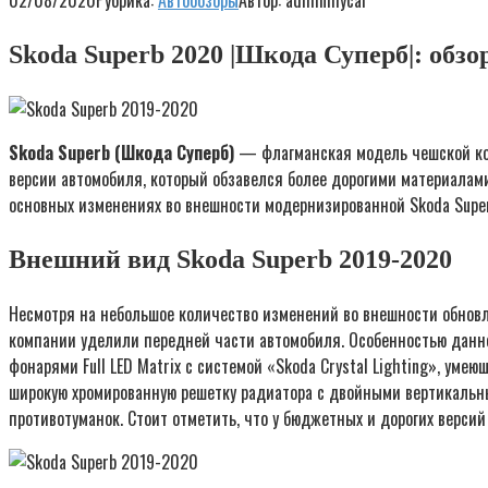
02/08/2020
Рубрика:
Автообзоры
Автор:
adminmycar
Skoda Superb 2020 |Шкода Суперб|: обзо
Skoda Superb (Шкода Суперб)
— флагманская модель чешской комп
версии автомобиля, который обзавелся более дорогими материалами
основных изменениях во внешности модернизированной Skoda Superb
Внешний вид Skoda Superb 2019-2020
Несмотря на небольшое количество изменений во внешности обновл
компании уделили передней части автомобиля. Особенностью данно
фонарями Full LED Matrix с системой «Skoda Crystal Lighting», ум
широкую хромированную решетку радиатора с двойными вертикальны
противотуманок. Стоит отметить, что у бюджетных и дорогих версий