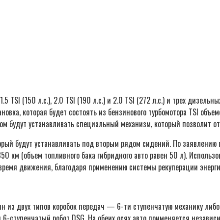
 (150 л.с.), 2.0 TSI (190 л.с.) и 2.0 TSI (272 л.с.) и трех дизельных — 
овка, которая будет состоять из бензинового турбомотора TSI объем
ром будут устанавливать специальный механизм, который позволит от
торый будут устанавливать под вторым рядом сидений. По заявлению
850 км (объем топливного бака гибридного авто равен 50 л). Исполь
во время движения, благодаря применению системы рекуперации энерг
ин из двух типов коробок передач — 6-ти ступенчатую механику либ
н 6-ступенчатый робот DSG. На обеих осях авто применяется незав