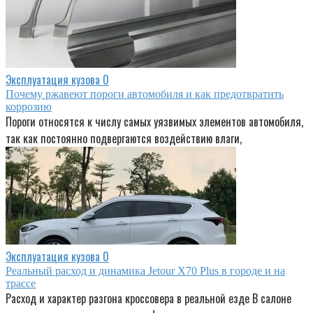
Эксплуатация кузова
0
Почему ржавеют пороги автомобиля и как предотвратить
коррозию
Пороги относятся к числу самых уязвимых элементов автомобиля,
так как постоянно подвергаются воздействию влаги,
Эксплуатация кузова
0
Реальный расход и динамика Jetour X70 Plus в городе и на
трассе
Расход и характер разгона кроссовера в реальной езде В салоне