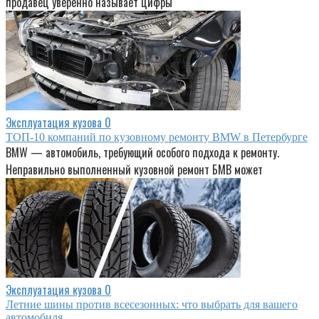
продавец уверенно называет цифры
Эксплуатация кузова
0
ТОП-10 компаний по кузовному ремонту BMW в Петербурге
BMW — автомобиль, требующий особого подхода к ремонту.
Неправильно выполненный кузовной ремонт БМВ может
Эксплуатация кузова
0
Летние шины против всесезонных: что выбрать для вашего
автомобиля