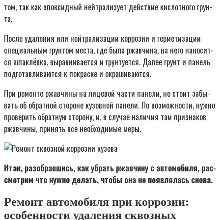
том, так как эпок­сид­ный ней­тра­ли­зу­ет дей­ствие кис­лот­но­го грун­
та.
После уда­ле­ния или ней­тра­ли­за­ции кор­ро­зии и гер­ме­ти­за­ции
спе­ци­аль­ным грун­том места, где была ржав­чи­на, на него нано­сит­
ся шпа­клёв­ка, вырав­ни­ва­ет­ся и грун­ту­ет­ся. Далее грунт и панель
под­го­тав­ли­ва­ют­ся к покрас­ке и окра­ши­ва­ют­ся.
При ремон­те ржав­чи­ны на лице­вой части пане­ли, не сто­ит забы­
вать об обрат­ной сто­роне кузов­ной пане­ли. По воз­мож­но­сти, нуж­но
про­ве­рить обрат­ную сто­ро­ну, и, в слу­чае нали­чия там при­зна­ков
ржав­чи­ны, при­нять все необ­хо­ди­мые меры.
Итак, разо­брав­шись, как убрать ржав­чи­ну с авто­мо­би­ля, рас­
смот­рим что нуж­но делать, что­бы она не появ­ля­лась сно­ва.
Ремонт автомобиля при коррозии:
особенности удаления сквозных