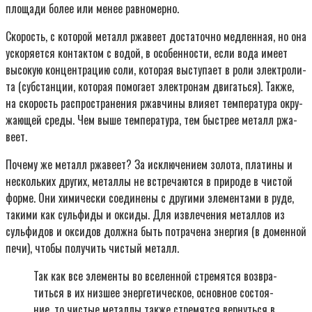
пло­ща­ди более или менее рав­но­мер­но.
Ско­рость, с кото­рой металл ржа­ве­ет доста­точ­но мед­лен­ная, но она
уско­ря­ет­ся кон­так­том с водой, в осо­бен­но­сти, если вода име­ет
высо­кую кон­цен­тра­цию соли, кото­рая высту­па­ет в роли элек­тро­ли­
та (суб­стан­ции, кото­рая помо­га­ет элек­тро­нам дви­гать­ся). Так­же,
на ско­рость рас­про­стра­не­ния ржав­чи­ны вли­я­ет тем­пе­ра­ту­ра окру­
жа­ю­щей сре­ды. Чем выше тем­пе­ра­ту­ра, тем быст­рее металл ржа­
ве­ет.
Поче­му же металл ржа­ве­ет? За исклю­че­ни­ем золо­та, пла­ти­ны и
несколь­ких дру­гих, метал­лы не встре­ча­ют­ся в при­ро­де в чистой
фор­ме. Они хими­че­ски соеди­не­ны с дру­ги­ми эле­мен­та­ми в руде,
таки­ми как суль­фи­ды и окси­ды. Для извле­че­ния метал­лов из
суль­фи­дов и окси­дов долж­на быть потра­че­на энер­гия (в домен­ной
печи), что­бы полу­чить чистый металл.
Так как все эле­мен­ты во все­лен­ной стре­мят­ся воз­вра­
тить­ся в их низ­шее энер­ге­ти­че­ское, основ­ное состо­я­
ние, то чистые метал­лы так­же стре­мят­ся вер­нуть­ся в