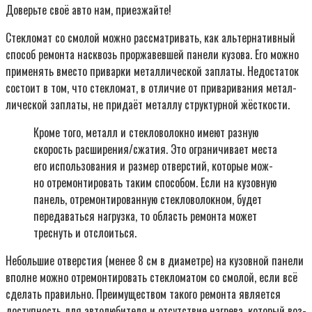
Доверьте своё авто нам, приезжайте!
Стек­ло­мат со смо­лой мож­но рас­смат­ри­вать, как аль­тер­на­тив­ный
спо­соб ремон­та насквозь про­ржа­вев­шей пане­ли кузо­ва. Его мож­но
при­ме­нять вме­сто при­вар­ки метал­ли­че­ской запла­ты. Недо­ста­ток
состо­ит в том, что стек­ло­мат, в отли­чие от при­ва­ри­ва­ния метал­
ли­че­ской запла­ты, не при­да­ёт метал­лу струк­тур­ной жёст­ко­сти.
Кро­ме того, металл и стек­ло­во­лок­но име­ют раз­ную
ско­рость расширения/сжатия. Это огра­ни­чи­ва­ет места
его исполь­зо­ва­ния и раз­мер отвер­стий, кото­рые мож­
но отре­мон­ти­ро­вать таким спо­со­бом. Если на кузов­ную
панель, отре­мон­ти­ро­ван­ную стек­ло­во­лок­ном, будет
пере­да­вать­ся нагруз­ка, то область ремон­та может
трес­нуть и отсло­ить­ся.
Неболь­шие отвер­стия (менее 8 см в диа­мет­ре) на кузов­ной пане­ли
вполне мож­но отре­мон­ти­ро­вать стек­ло­ма­том со смо­лой, если всё
сде­лать пра­виль­но. Пре­иму­ще­ством тако­го ремон­та явля­ет­ся
доступ­ность для авто­лю­би­те­ля и отсут­ствие нагре­ва, кото­рый воз­