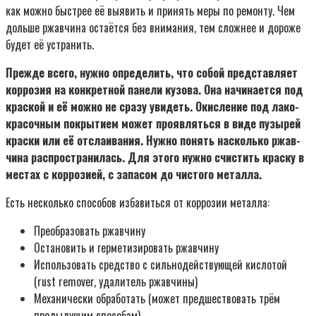
как мож­но быст­рее её выявить и при­нять меры по ремон­ту. Чем
доль­ше ржав­чи­на оста­ёт­ся без вни­ма­ния, тем слож­нее и доро­же
будет её устра­нить.
Преж­де все­го, нуж­но опре­де­лить, что собой пред­став­ля­ет
кор­ро­зия на кон­крет­ной пане­ли кузо­ва. Она начи­на­ет­ся под
крас­кой и её мож­но не сра­зу уви­деть. Окис­ле­ние под лако­
кра­соч­ным покры­ти­ем может про­яв­лять­ся в виде пузы­рей
крас­ки или её отсла­и­ва­ния. Нуж­но понять насколь­ко ржав­
чи­на рас­про­стра­ни­лась. Для это­го нуж­но счи­стить крас­ку в
местах с кор­ро­зи­ей, с запа­сом до чисто­го метал­ла.
Есть несколь­ко спо­со­бов изба­вить­ся от кор­ро­зии метал­ла:
Пре­об­ра­зо­вать ржав­чи­ну
Оста­но­вить и гер­ме­ти­зи­ро­вать ржав­чи­ну
Исполь­зо­вать сред­ство с силь­но­дей­ству­ю­щей кис­ло­той
(rust remover, уда­ли­тель ржав­чи­ны)
Меха­ни­че­ски обра­бо­тать (может пред­ше­ство­вать трём
преды­ду­щим спо­со­бам)