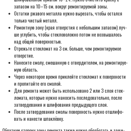
запа­сом на 10–15 см. вокруг ремон­ти­ру­е­мой зоны.
Остат­ки ржа­во­го метал­ла нуж­но выре­зать, что­бы остал­ся
толь­ко чистый металл.
Ремонт­ную зону (края отвер­стия с неболь­шим запа­сом) луч­
ше углу­бить, что­бы стек­ло­во­лок­но потом не воз­вы­ша­лось
над общей поверх­но­стью.
Отрежь­те стек­ло­мат на 3 см. боль­ше, чем ремон­ти­ру­е­мое
отвер­стие.
Нане­си­те смо­лу, сме­шан­ную с отвер­ди­те­лем, на ремон­ти­ру­е­
мую область.
Через неко­то­рое вре­мя при­клей­те стек­ло­мат к поверх­но­сти
и про­пи­тай­те его смо­лой.
Для ремон­та может быть исполь­зо­ва­но 2 или 3 слоя стек­
ло­ма­та, кото­рые нуж­но нано­сить после­до­ва­тель­но, после
затвер­де­ва­ния и шли­фо­ва­ния преды­ду­ще­го слоя.
После затвер­де­ва­ния смо­лы поверх­ность нуж­но отшли­фо­
вать и нане­сти шпа­клёв­ку.
Обрат­ную сто­ро­ну зоны ремон­та так­же нуж­но обра­бо­тать и защи­