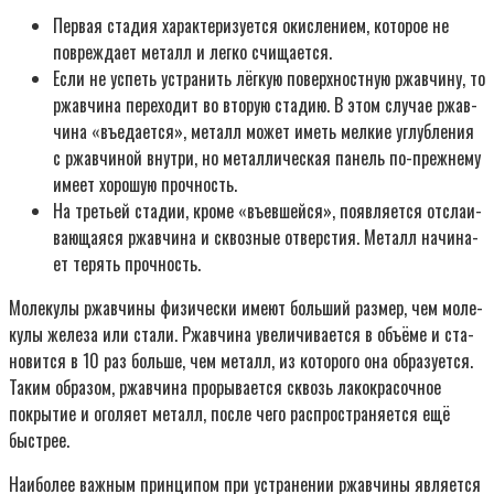
Пер­вая ста­дия харак­те­ри­зу­ет­ся окис­ле­ни­ем, кото­рое не
повре­жда­ет металл и лег­ко счи­ща­ет­ся.
Если не успеть устра­нить лёг­кую поверх­ност­ную ржав­чи­ну, то
ржав­чи­на пере­хо­дит во вто­рую ста­дию. В этом слу­чае ржав­
чи­на «въеда­ет­ся», металл может иметь мел­кие углуб­ле­ния
с ржав­чи­ной внут­ри, но метал­ли­че­ская панель по-преж­не­му
име­ет хоро­шую проч­ность.
На тре­тьей ста­дии, кро­ме «въев­шей­ся», появ­ля­ет­ся отсла­и­
ва­ю­ща­я­ся ржав­чи­на и сквоз­ные отвер­стия. Металл начи­на­
ет терять проч­ность.
Моле­ку­лы ржав­чи­ны физи­че­ски име­ют боль­ший раз­мер, чем моле­
ку­лы желе­за или ста­ли. Ржав­чи­на уве­ли­чи­ва­ет­ся в объ­ё­ме и ста­
но­вит­ся в 10 раз боль­ше, чем металл, из кото­ро­го она обра­зу­ет­ся.
Таким обра­зом, ржав­чи­на про­ры­ва­ет­ся сквозь лако­кра­соч­ное
покры­тие и ого­ля­ет металл, после чего рас­про­стра­ня­ет­ся ещё
быст­рее.
Наи­бо­лее важ­ным прин­ци­пом при устра­не­нии ржав­чи­ны явля­ет­ся