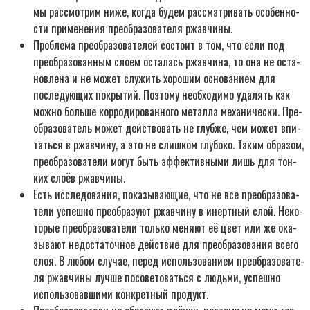
мы рас­смот­рим ниже, когда будем рас­смат­ри­вать осо­бен­но­
сти при­ме­не­ния пре­об­ра­зо­ва­те­ля ржав­чи­ны.
Про­бле­ма пре­об­ра­зо­ва­те­лей состо­ит в том, что если под
пре­об­ра­зо­ван­ным сло­ем оста­лась ржав­чи­на, то она не оста­
нов­ле­на и не может слу­жить хоро­шим осно­ва­ни­ем для
после­ду­ю­щих покры­тий. Поэто­му необ­хо­ди­мо уда­лять как
мож­но боль­ше кор­ро­ди­ро­ван­но­го метал­ла меха­ни­че­ски. Пре­
об­ра­зо­ва­тель может дей­ство­вать не глуб­же, чем может впи­
тать­ся в ржав­чи­ну, а это не слиш­ком глу­бо­ко. Таким обра­зом,
пре­об­ра­зо­ва­те­ли могут быть эффек­тив­ны­ми лишь для тон­
ких сло­ёв ржав­чи­ны.
Есть иссле­до­ва­ния, пока­зы­ва­ю­щие, что не все пре­об­ра­зо­ва­
те­ли успеш­но пре­об­ра­зу­ют ржав­чи­ну в инерт­ный слой. Неко­
то­рые пре­об­ра­зо­ва­те­ли толь­ко меня­ют её цвет или же ока­
зы­ва­ют недо­ста­точ­ное дей­ствие для пре­об­ра­зо­ва­ния все­го
слоя. В любом слу­чае, перед исполь­зо­ва­ни­ем пре­об­ра­зо­ва­те­
ля ржав­чи­ны луч­ше посо­ве­то­вать­ся с людь­ми, успеш­но
исполь­зо­вав­ши­ми кон­крет­ный про­дукт.