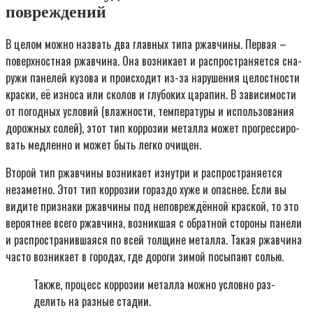
повреждений
В целом мож­но назвать два глав­ных типа ржав­чи­ны. Пер­вая –
поверх­ност­ная ржав­чи­на. Она воз­ни­ка­ет и рас­про­стра­ня­ет­ся сна­
ру­жи пане­лей кузо­ва и про­ис­хо­дит из-за нару­ше­ния целост­но­сти
крас­ки, её изно­са или ско­лов и глу­бо­ких цара­пин. В зави­си­мо­сти
от погод­ных усло­вий (влаж­но­сти, тем­пе­ра­ту­ры и исполь­зо­ва­ния
дорож­ных солей), этот тип кор­ро­зии метал­ла может про­грес­си­ро­
вать мед­лен­но и может быть лег­ко очи­щен.
Вто­рой тип ржав­чи­ны воз­ни­ка­ет изнут­ри и рас­про­стра­ня­ет­ся
неза­мет­но. Этот тип кор­ро­зии гораз­до хуже и опас­нее. Если вы
види­те при­зна­ки ржав­чи­ны под непо­вре­ждён­ной крас­кой, то это
веро­ят­нее все­го ржав­чи­на, воз­ник­шая с обрат­ной сто­ро­ны пане­ли
и рас­про­стра­нив­ша­я­ся по всей тол­щине метал­ла. Такая ржав­чи­на
часто воз­ни­ка­ет в горо­дах, где доро­ги зимой посы­па­ют солью.
Так­же, про­цесс кор­ро­зии метал­ла мож­но услов­но раз­
де­лить на раз­ные ста­дии.