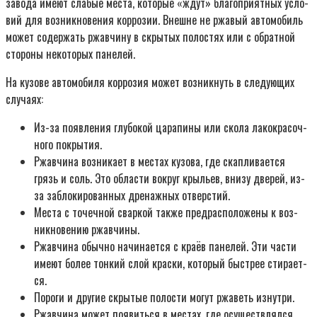
заво­да име­ют сла­бые места, кото­рые «ждут» бла­го­при­ят­ных усло­
вий для воз­ник­но­ве­ния кор­ро­зии. Внешне не ржа­вый авто­мо­биль
может содер­жать ржав­чи­ну в скры­тых поло­стях или с обрат­ной
сто­ро­ны неко­то­рых пане­лей.
На кузо­ве авто­мо­би­ля кор­ро­зия может воз­ник­нуть в сле­ду­ю­щих
слу­ча­ях:
Из-за появ­ле­ния глу­бо­кой цара­пи­ны или ско­ла лако­кра­соч­
но­го покры­тия.
Ржав­чи­на воз­ни­ка­ет в местах кузо­ва, где скап­ли­ва­ет­ся
грязь и соль. Это обла­сти вокруг кры­льев, вни­зу две­рей, из-
за забло­ки­ро­ван­ных дре­наж­ных отвер­стий.
Места с точеч­ной свар­кой так­же пред­рас­по­ло­же­ны к воз­
ник­но­ве­нию ржав­чи­ны.
Ржав­чи­на обыч­но начи­на­ет­ся с кра­ёв пане­лей. Эти части
име­ют более тон­кий слой крас­ки, кото­рый быст­рее сти­ра­ет­
ся.
Поро­ги и дру­гие скры­тые поло­сти могут ржа­веть изнут­ри.
Ржав­чи­на может появить­ся в местах, где осу­ществ­лял­ся