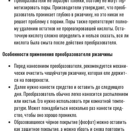
Пре­об­ра­зо­ва­те­ли не обра­зу­ют плён­ки, поэто­му не могут гер­
ме­ти­зи­ро­вать поры. Про­из­во­ди­те­ли утвер­жда­ют, что пре­об­
ра­зо­ва­тель про­ни­ка­ет глу­бо­ко в ржав­чи­ну, но это никак не
реша­ет про­бле­му с пора­ми. Поры так­же пре­пят­ству­ют пол­но­
му уда­ле­нию остат­ков не про­ре­а­ги­ро­вав­шей кис­ло­ты. Оста­
точ­ную кис­ло­ту слож­но опре­де­лить и нель­зя ска­зать, вся ли
кис­ло­та была смы­та после дей­ствия пре­об­ра­зо­ва­те­ля.
Осо­бен­но­сти при­ме­не­ния пре­об­ра­зо­ва­те­ля ржав­чи­ны
Перед нане­се­ни­ем пре­об­ра­зо­ва­те­ля, реко­мен­ду­ет­ся меха­ни­
че­ски очи­стить чешуй­ча­тую ржав­чи­ну, кото­рая еле дер­жит­
ся на поверх­но­сти.
Далее нуж­но нане­сти сред­ство и оста­вить до сле­ду­ю­ще­го
дня. Пре­об­ра­зо­ва­тель обыч­но лег­ко нано­сит­ся рас­пы­ле­ни­ем
или кистью. Его нуж­но исполь­зо­вать при ком­нат­ной тем­пе­
ра­ту­ре. Может пона­до­бить­ся несколь­ко раз нане­сти сред­
ство, что­бы оно хоро­шо про­ник­ло.
Обра­зо­вав­ше­е­ся чёр­ное покры­тие (фос­фат) мож­но оста­вить
как защит­ное покры­тие, а мож­но убрать и сно­ва повто­рить