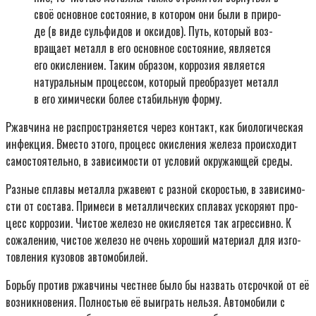
своё основ­ное состо­я­ние, в кото­ром они были в при­ро­
де (в виде суль­фи­дов и окси­дов). Путь, кото­рый воз­
вра­ща­ет металл в его основ­ное состо­я­ние, явля­ет­ся
его окис­ле­ни­ем. Таким обра­зом, кор­ро­зия явля­ет­ся
нату­раль­ным про­цес­сом, кото­рый пре­об­ра­зу­ет металл
в его хими­че­ски более ста­биль­ную фор­му.
Ржав­чи­на не рас­про­стра­ня­ет­ся через кон­такт, как био­ло­ги­че­ская
инфек­ция. Вме­сто это­го, про­цесс окис­ле­ния желе­за про­ис­хо­дит
само­сто­я­тель­но, в зави­си­мо­сти от усло­вий окру­жа­ю­щей сре­ды.
Раз­ные спла­вы метал­ла ржа­ве­ют с раз­ной ско­ро­стью, в зави­си­мо­
сти от соста­ва. При­ме­си в метал­ли­че­ских спла­вах уско­ря­ют про­
цесс кор­ро­зии. Чистое желе­зо не окис­ля­ет­ся так агрес­сив­но. К
сожа­ле­нию, чистое желе­зо не очень хоро­ший мате­ри­ал для изго­
тов­ле­ния кузо­вов авто­мо­би­лей.
Борь­бу про­тив ржав­чи­ны чест­нее было бы назвать отсроч­кой от её
воз­ник­но­ве­ния. Пол­но­стью её выиг­рать нель­зя. Авто­мо­би­ли с