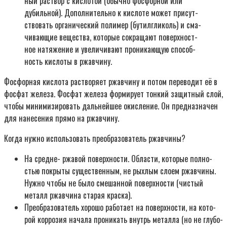
ный рас­твор с кис­ло­той (обыч­но фос­фор­ной или
дубиль­ной). Допол­ни­тель­но к кис­ло­те может при­сут­
ство­вать орга­ни­че­ский поли­мер (бути­лг­ли­коль) и сма­
чи­ва­ю­щие веще­ства, кото­рые сокра­ща­ют поверх­ност­
ное натя­же­ние и уве­ли­чи­ва­ют про­ни­ка­ю­щую спо­соб­
ность кис­ло­ты в ржав­чи­ну.
Фос­фор­ная кис­ло­та рас­тво­ря­ет ржав­чи­ну и потом пере­во­дит её в
фос­фат желе­за. Фос­фат желе­за фор­ми­ру­ет тон­кий защит­ный слой,
что­бы мини­ми­зи­ро­вать даль­ней­шее окис­ле­ние. Он пред­на­зна­чен
для нане­се­ния пря­мо на ржав­чи­ну.
Когда нуж­но исполь­зо­вать пре­об­ра­зо­ва­тель ржав­чи­ны?
На средне- ржа­вой поверх­но­сти. Обла­сти, кото­рые пол­но­
стью покры­ты суще­ствен­ным, не рых­лым сло­ем ржав­чи­ны.
Нуж­но что­бы не было сме­шан­ной поверх­но­сти (чистый
металл ржавчина старая крас­ка).
Пре­об­ра­зо­ва­тель хоро­шо рабо­та­ет на поверх­но­сти, на кото­
рой кор­ро­зия нача­ла про­ни­кать внутрь метал­ла (но не глу­бо­