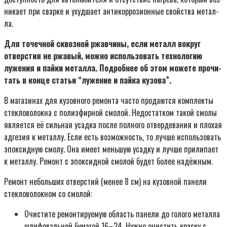
ни­ка­ет при свар­ке и ухуд­ша­ет анти­кор­ро­зи­он­ные свой­ства метал­
ла.
Для точеч­ной сквоз­ной ржав­чи­ны, если металл вокруг
отвер­стия не ржа­вый, мож­но исполь­зо­вать тех­но­ло­гию
луже­ния и пай­ки метал­ла. Подроб­нее об этом може­те про­чи­
тать в кон­це ста­тьи “луже­ние и пай­ка кузо­ва”.
В мага­зи­нах для кузов­но­го ремон­та часто про­да­ют­ся ком­плек­ты
стек­ло­во­лок­на с поли­эфир­ной смо­лой. Недо­стат­ком такой смо­лы
явля­ет­ся её силь­ная усад­ка после пол­но­го отвер­де­ва­ния и пло­хая
адге­зия к метал­лу. Если есть воз­мож­ность, то луч­ше исполь­зо­вать
эпок­сид­ную смо­лу. Она име­ет мень­шую усад­ку и луч­ше при­ли­па­ет
к метал­лу. Ремонт с эпок­сид­ной смо­лой будет более надёж­ным.
Ремонт неболь­ших отвер­стий (менее 8 см) на кузов­ной пане­ли
стек­ло­во­лок­ном со смо­лой:
Очи­сти­те ремон­ти­ру­е­мую область пане­ли до голо­го метал­ла
шли­фо­валь­ной бума­гой 16–24. Нуж­но очи­стить крас­ку с