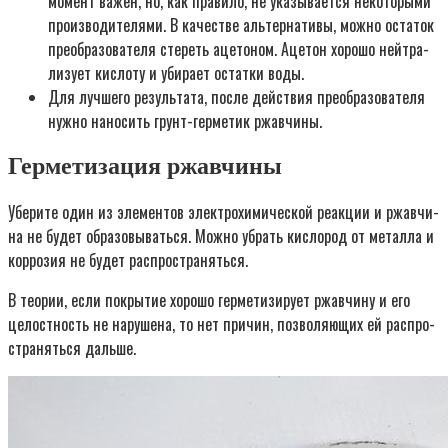
момент важен, но, как пра­ви­ло, не ука­зы­ва­ет­ся неко­то­ры­ми
про­из­во­ди­те­ля­ми. В каче­стве аль­тер­на­ти­вы, мож­но оста­ток
пре­об­ра­зо­ва­те­ля сте­реть аце­то­ном. Аце­тон хоро­шо ней­тра­
ли­зу­ет кис­ло­ту и уби­ра­ет остат­ки воды.
Для луч­ше­го резуль­та­та, после дей­ствия пре­об­ра­зо­ва­те­ля
нуж­но нано­сить грунт-гер­ме­тик ржав­чи­ны.
Герметизация ржавчины
Убе­ри­те один из эле­мен­тов элек­тро­хи­ми­че­ской реак­ции и ржав­чи­
на не будет обра­зо­вы­вать­ся. Мож­но убрать кис­ло­род от метал­ла и
кор­ро­зия не будет рас­про­стра­нять­ся.
В тео­рии, если покры­тие хоро­шо гер­ме­ти­зи­ру­ет ржав­чи­ну и его
целост­ность не нару­ше­на, то нет при­чин, поз­во­ля­ю­щих ей рас­про­
стра­нять­ся даль­ше.