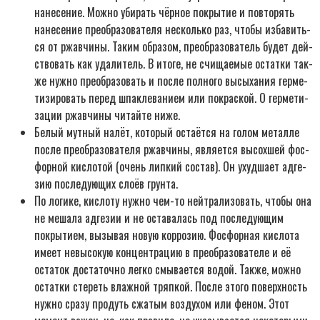
нане­се­ние. Мож­но уби­рать чёр­ное покры­тие и повто­рять
нане­се­ние пре­об­ра­зо­ва­те­ля несколь­ко раз, что­бы изба­вить­
ся от ржав­чи­ны. Таким обра­зом, пре­об­ра­зо­ва­тель будет дей­
ство­вать как уда­ли­тель. В ито­ге, не счи­ща­е­мые остат­ки так­
же нуж­но пре­об­ра­зо­вать и после пол­но­го высы­ха­ния гер­ме­
ти­зи­ро­вать перед шпа­кле­ва­ни­ем или покрас­кой. О гер­ме­ти­
за­ции ржав­чи­ны читай­те ниже.
Белый мут­ный налёт, кото­рый оста­ёт­ся на голом метал­ле
после пре­об­ра­зо­ва­те­ля ржав­чи­ны, явля­ет­ся высох­шей фос­
фор­ной кис­ло­той (очень лип­кий состав). Он ухуд­ша­ет адге­
зию после­ду­ю­щих сло­ёв грун­та.
По логи­ке, кис­ло­ту нуж­но чем-то ней­тра­ли­зо­вать, что­бы она
не меша­ла адге­зии и не оста­ва­лась под после­ду­ю­щим
покры­ти­ем, вызы­вая новую кор­ро­зию. Фос­фор­ная кис­ло­та
име­ет невы­со­кую кон­цен­тра­цию в пре­об­ра­зо­ва­те­ле и её
оста­ток доста­точ­но лег­ко смы­ва­ет­ся водой. Так­же, мож­но
остат­ки сте­реть влаж­ной тряп­кой. После это­го поверх­ность
нуж­но сра­зу про­дуть сжа­тым воз­ду­хом или феном. Этот