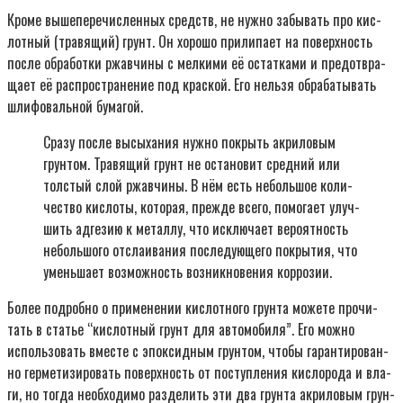
Кро­ме выше­пе­ре­чис­лен­ных средств, не нуж­но забы­вать про кис­
лот­ный (тра­вя­щий) грунт. Он хоро­шо при­ли­па­ет на поверх­ность
после обра­бот­ки ржав­чи­ны с мел­ки­ми её остат­ка­ми и предот­вра­
ща­ет её рас­про­стра­не­ние под крас­кой. Его нель­зя обра­ба­ты­вать
шли­фо­валь­ной бума­гой.
Сра­зу после высы­ха­ния нуж­но покрыть акри­ло­вым
грун­том. Тра­вя­щий грунт не оста­но­вит сред­ний или
тол­стый слой ржав­чи­ны. В нём есть неболь­шое коли­
че­ство кис­ло­ты, кото­рая, преж­де все­го, помо­га­ет улуч­
шить адге­зию к метал­лу, что исклю­ча­ет веро­ят­ность
неболь­шо­го отсла­и­ва­ния после­ду­ю­ще­го покры­тия, что
умень­ша­ет воз­мож­ность воз­ник­но­ве­ния кор­ро­зии.
Более подроб­но о при­ме­не­нии кис­лот­но­го грун­та може­те про­чи­
тать в ста­тье “кис­лот­ный грунт для авто­мо­би­ля”. Его мож­но
исполь­зо­вать вме­сте с эпок­сид­ным грун­том, что­бы гаран­ти­ро­ван­
но гер­ме­ти­зи­ро­вать поверх­ность от поступ­ле­ния кис­ло­ро­да и вла­
ги, но тогда необ­хо­ди­мо раз­де­лить эти два грун­та акри­ло­вым грун­