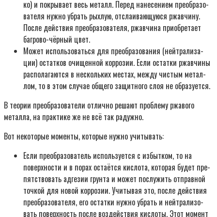
ко) и покры­ва­ет весь металл. Перед нане­се­ни­ем пре­об­ра­зо­
ва­те­ля нуж­но убрать рых­лую, отсла­и­ва­ю­щу­ю­ся ржав­чи­ну.
После дей­ствия пре­об­ра­зо­ва­те­ля, ржав­чи­на при­об­ре­та­ет
баг­ро­во-чёр­ный цвет.
Может исполь­зо­вать­ся для пре­об­ра­зо­ва­ния (ней­тра­ли­за­
ции) остат­ков очи­щен­ной кор­ро­зии. Если остат­ки ржав­чи­ны
рас­по­ла­га­ют­ся в несколь­ких местах, меж­ду чистым метал­
лом, то в этом слу­чае обще­го защит­но­го слоя не обра­зу­ет­ся.
В тео­рии пре­об­ра­зо­ва­те­ли отлич­но реша­ют про­бле­му ржа­во­го
метал­ла, на прак­ти­ке же не всё так радуж­но.
Вот неко­то­рые момен­ты, кото­рые нуж­но учи­ты­вать:
Если пре­об­ра­зо­ва­тель исполь­зу­ет­ся с избыт­ком, то на
поверх­но­сти и в порах оста­ёт­ся кис­ло­та, кото­рая будет пре­
пят­ство­вать адге­зии грун­та и может послу­жить отправ­ной
точ­кой для новой кор­ро­зии. Учи­ты­вая это, после дей­ствия
пре­об­ра­зо­ва­те­ля, его остат­ки нуж­но убрать и ней­тра­ли­зо­
вать поверх­ность после воз­дей­ствия кис­ло­ты. Этот момент