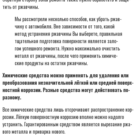
тить от ржав­чи­ны.
Мы рас­смот­ре­ли несколь­ко спо­со­бов, как убрать ржав­
чи­ну с авто­мо­би­ля. Вне зави­си­мо­сти от того, какой
метод устра­не­ния ржав­чи­ны Вы выбе­ре­те, пра­виль­ная
тща­тель­ная под­го­тов­ка поверх­но­сти явля­ет­ся зало­
гом успеш­но­го ремон­та. Нуж­но мак­си­маль­но очи­стить
металл от ржав­чи­ны, после чего при­ме­нить хими­че­
ские про­дук­ты на остат­ки ржав­чи­ны.
Хими­че­ские сред­ства мож­но при­ме­нять для уда­ле­ния или
пре­об­ра­зо­ва­ния незна­чи­тель­ной лёг­кой или сред­ней поверх­
ност­ной кор­ро­зии. Раз­ные сред­ства могут дей­ство­вать по-
раз­но­му.
Все хими­че­ские сред­ства лишь отсро­чи­ва­ют рас­про­стра­не­ние кор­
ро­зии. Лёг­кую поверх­ност­ную кор­ро­зию вполне мож­но надол­го
устра­нить. Гаран­ти­ро­ван­ным сред­ством явля­ет­ся выре­за­ние ржа­
во­го метал­ла и при­вар­ка ново­го.