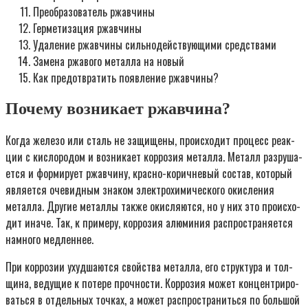
Преобразователь ржавчины
Герметизация ржавчины
Удаление ржавчины сильнодействующими средствами
Замена ржавого металла на новый
Как предотвратить появление ржавчины?
Почему возникает ржавчина?
Когда желе­зо или сталь не защи­ще­ны, про­ис­хо­дит про­цесс реак­
ции с кис­ло­ро­дом и воз­ни­ка­ет кор­ро­зия метал­ла. Металл раз­ру­ша­
ет­ся и фор­ми­ру­ет ржав­чи­ну, крас­но-корич­не­вый состав, кото­рый
явля­ет­ся оче­вид­ным зна­ком элек­тро­хи­ми­че­ско­го окис­ле­ния
метал­ла. Дру­гие метал­лы так­же окис­ля­ют­ся, но у них это про­ис­хо­
дит ина­че. Так, к при­ме­ру, кор­ро­зия алю­ми­ния рас­про­стра­ня­ет­ся
намно­го мед­лен­нее.
При кор­ро­зии ухуд­ша­ют­ся свой­ства метал­ла, его струк­ту­ра и тол­
щи­на, веду­щие к поте­ре проч­но­сти. Кор­ро­зия может кон­цен­три­ро­
вать­ся в отдель­ных точ­ках, а может рас­про­стра­нить­ся по боль­шой