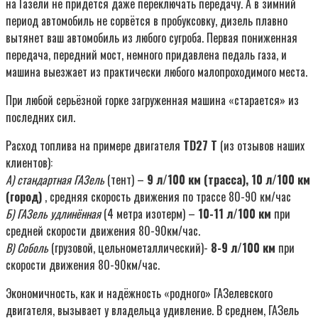
на Газели не придётся даже переключать передачу. А в зимний
период автомобиль не сорвётся в пробуксовку, дизель плавно
вытянет ваш автомобиль из любого сугроба. Первая пониженная
передача, передний мост, немного придавлена педаль газа, и
машина выезжает из практически любого малопроходимого места.
При любой серьёзной горке загруженная машина «старается» из
последних сил.
Расход топлива на примере двигателя
TD27
T
(из отзывов наших
клиентов):
А)
стандартная ГАЗель
(тент) –
9 л/100 км (трасса), 10 л/100 км
(город)
, средняя скорость движения по трассе 80-90 км/час
Б)
ГАЗель удлинённая
(4 метра изотерм) –
10-11 л/100 км
при
средней скорости движения 80-90км/час.
В)
Соболь
(грузовой, цельнометаллический)-
8-9 л/100 км
при
скорости движения 80-90км/час.
Экономичность, как и надёжность «родного» ГАЗелевского
двигателя, вызывает у владельца удивление. В среднем, ГАЗель