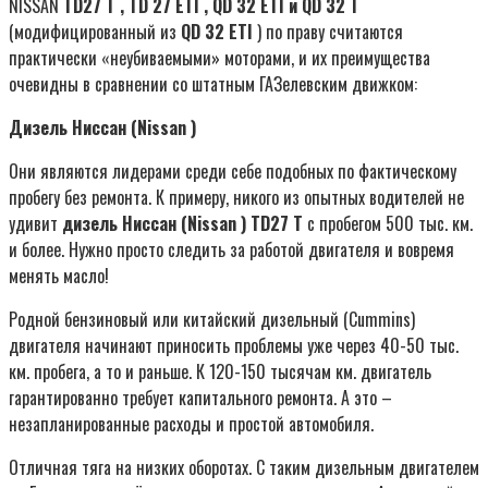
NISSAN
TD27
T
,
TD
27
ETI
,
QD
32
ETI
и
QD
32
T
(модифицированный из
QD
32
ETI
) по праву считаются
практически «неубиваемыми» моторами, и их преимущества
очевидны в сравнении со штатным ГАЗелевским движком:
Дизель Ниссан (
Nissan
)
Они являются лидерами среди себе подобных по фактическому
пробегу без ремонта. К примеру, никого из опытных водителей не
удивит
дизель Ниссан (
Nissan
) TD27
T
с пробегом 500 тыс. км.
и более. Нужно просто следить за работой двигателя и вовремя
менять масло!
Родной бензиновый или китайский дизельный (Cummins)
двигателя начинают приносить проблемы уже через 40-50 тыс.
км. пробега, а то и раньше. К 120-150 тысячам км. двигатель
гарантированно требует капитального ремонта. А это –
незапланированные расходы и простой автомобиля.
Отличная тяга на низких оборотах. С таким дизельным двигателем