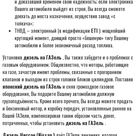
и доказавший временем свою надёжность; если электроника
Вашего автомобиля выйдет из строя, Вы всегда сможете
доехать до места назначения, осуществив завод «с
толкача»;
ТНВД – электронный (в модификации
ETI
): мощнейший
крутящий момент, дающий просто «бешеную» тягу Вашему
автомобилю и более экономичный расход топлива.
Установив
дизель на ГАЗель
, Вы также забудете и о проблемах с
газовым оборудованием. Общеизвестно, что моторы, работающие
на газе, зачастую имеют проблемы, связанные с прогоранием
клапанов и выходом из строя головки блоков цилиндров. Поставив
японский
дизель на ГАЗель
и сняв громоздкое газовое
оборудование, Вы подарите Вашему автомобилю должную
грузоподъёмность. Кроме всего прочего, Вы всегда можете продать
и бензиновый мотор, и коробку передач, установленные раннее на
Вашей ГАЗели, компенсировав таким образом часть денег,
потраченных, чтобы установить
дизель на ГАЗель
.
Дизель Ниссан (
Nissan
)
даёт ГАЗели динамику
,
которая