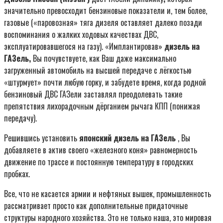
значительно превосходит бензиновые показатели и, тем более,
газовые («паровозная» тяга дизеля оставляет далеко позади
воспоминания о жалких ходовых качествах ДВС,
эксплуатировавшегося на газу). «Имплантировав»
дизель на
ГАЗель,
Вы почувствуете, как Ваш даже максимально
загруженный автомобиль на высшей передаче с лёгкостью
«штурмует» почти любую горку, и забудете время, когда родной
бензиновый ДВС ГАЗели заставлял преодолевать такие
препятствия лихорадочным дёрганием рычага КПП (понижая
передачу).
Решившись установить
японский дизель на ГАЗель
, Вы
добавляете в актив своего «железного коня» равномерность
движение по трассе и постоянную температуру в городских
пробках.
Все, что не касается армии и нефтяных вышек, промышленность
рассматривает просто как дополнительные придаточные
структуры народного хозяйства. Это не только наша, это мировая