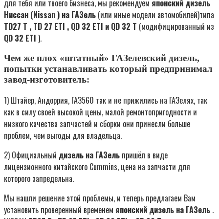
для тебя или твоего бизнеса, мы рекомендуем
японский дизель
Ниссан (
Nissan
) на ГАЗель
(или иные модели автомобилей)типа
TD27
T
,
TD
27
ETI
,
QD
32
ETI
и
QD
32
T
(модифицированный из
QD
32
ETI
).
Чем же плох «штатный» ГАЗелевский дизель,
попытки устанавливать который предпринимал
завод-изготовитель:
1) Штайер, Андоррия, ГАЗ560 так и не прижились на ГАЗелях, так
как в силу своей высокой цены, малой ремонтопригодности и
низкого качества запчастей и сборки они принесли больше
проблем, чем выгоды для владельца.
2) Официальный
дизель на ГАЗель
пришёл в виде
лицензионного китайского Cummins, цена на запчасти для
которого запредельна.
Мы нашли решение этой проблемы, и теперь предлагаем Вам
установить проверенный временем
японский дизель на ГАЗель
.