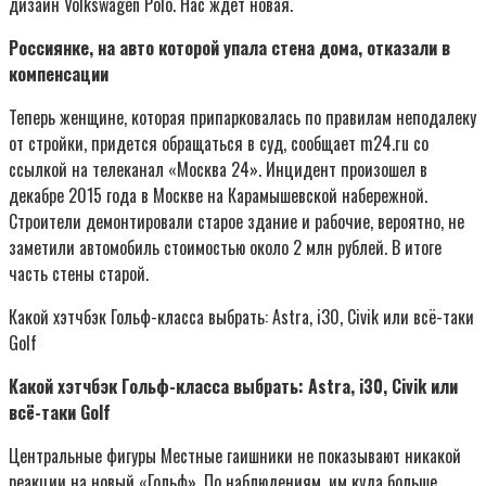
дизайн Volkswagen Polo. Нас ждет новая.
Россиянке, на авто которой упала стена дома, отказали в
компенсации
Теперь женщине, которая припарковалась по правилам неподалеку
от стройки, придется обращаться в суд, сообщает m24.ru со
ссылкой на телеканал «Москва 24». Инцидент произошел в
декабре 2015 года в Москве на Карамышевской набережной.
Строители демонтировали старое здание и рабочие, вероятно, не
заметили автомобиль стоимостью около 2 млн рублей. В итоге
часть стены старой.
Какой хэтчбэк Гольф-класса выбрать: Astra, i30, Civik или всё-таки
Golf
Какой хэтчбэк Гольф-класса выбрать: Astra, i30, Civik или
всё-таки Golf
Центральные фигуры Местные гаишники не показывают никакой
реакции на новый «Гольф». По наблюдениям, им куда больше