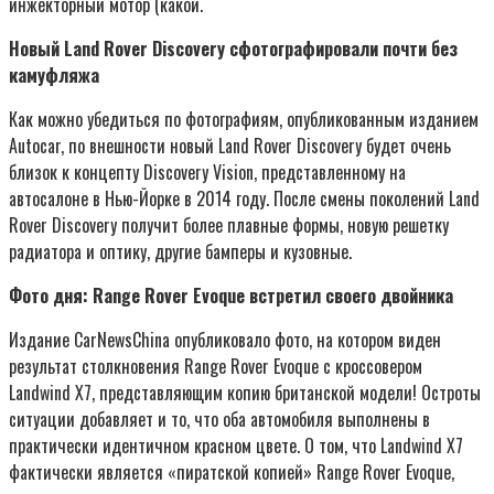
инжекторный мотор (какой.
Новый Land Rover Discovery сфотографировали почти без
камуфляжа
Как можно убедиться по фотографиям, опубликованным изданием
Autocar, по внешности новый Land Rover Discovery будет очень
близок к концепту Discovery Vision, представленному на
автосалоне в Нью-Йорке в 2014 году. После смены поколений Land
Rover Discovery получит более плавные формы, новую решетку
радиатора и оптику, другие бамперы и кузовные.
Фото дня: Range Rover Evoque встретил своего двойника
Издание CarNewsChina опубликовало фото, на котором виден
результат столкновения Range Rover Evoque с кроссовером
Landwind X7, представляющим копию британской модели! Остроты
ситуации добавляет и то, что оба автомобиля выполнены в
практически идентичном красном цвете. О том, что Landwind X7
фактически является «пиратской копией» Range Rover Evoque,