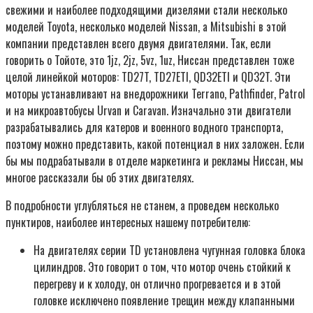
свежими и наиболее подходящими дизелями стали несколько
моделей Toyota, несколько моделей Nissan, a Mitsubishi в этой
компании представлен всего двумя двигателями. Так, если
говорить о Тойоте, это 1jz, 2jz, 5vz, 1uz, Ниссан представлен тоже
целой линейкой моторов: TD27T, TD27ETI, QD32ETI и QD32T. Эти
моторы устанавливают на внедорожники Terrano, Pathfinder, Patrol
и на микроавтобусы Urvan и Caravan. Изначально эти двигатели
разрабатывались для катеров и военного водного транспорта,
поэтому можно представить, какой потенциал в них заложен. Если
бы мы подрабатывали в отделе маркетинга и рекламы Ниссан, мы
многое рассказали бы об этих двигателях.
В подробности углубляться не станем, а проведем несколько
пунктиров, наиболее интересных нашему потребителю:
На двигателях серии TD установлена чугунная головка блока
цилиндров. Это говорит о том, что мотор очень стойкий к
перегреву и к холоду, он отлично прогревается и в этой
головке исключено появление трещин между клапанными