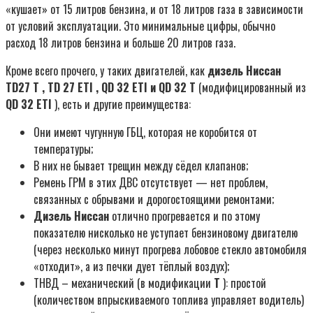
«кушает» от 15 литров бензина, и от 18 литров газа в зависимости
от условий эксплуатации. Это минимальные цифры, обычно
расход 18 литров бензина и больше 20 литров газа.
Кроме всего прочего, у таких двигателей, как
дизель Ниссан
TD27
T
,
TD
27
ETI
,
QD
32
ETI
и
QD
32
T
(модифицированный из
QD
32
ETI
), есть и другие преимущества:
Они имеют чугунную ГБЦ, которая не коробится от
температуры;
В них не бывает трещин между сёдел клапанов;
Ремень ГРМ в этих ДВС отсутствует — нет проблем,
связанных с обрывами и дорогостоящими ремонтами;
Дизель Ниссан
отлично прогревается и по этому
показателю нисколько не уступает бензиновому двигателю
(через несколько минут прогрева лобовое стекло автомобиля
«отходит», а из печки дует тёплый воздух);
ТНВД – механический (в модификации
T
): простой
(количеством впрыскиваемого топлива управляет водитель)