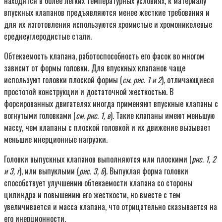
находятся в более легких температурных условиях, к материалу
впускных клапанов предъявляются менее жесткие требования и
для их изготовления используются хромистые и хромоникелевые
среднеуглеродистые стали.
Обтекаемость клапана, работоспособность его фасок во многом
зависит от формы головки. Для впускных клапанов чаще
используют головки плоской формы (
см. рис. 1 и 2
), отличающиеся
простотой конструкции и достаточной жесткостью. В
форсированных двигателях иногда применяют впускные клапаны с
вогнутыми головками (
см. рис. 1, в
). Такие клапаны имеют меньшую
массу, чем клапаны с плоской головкой и их движение вызывает
меньшие инерционные нагрузки.
Головки выпускных клапанов выполняются или плоскими (
рис. 1, 2
и 3, г
), или выпуклыми (
рис. 3, б
). Выпуклая форма головки
способствует улучшению обтекаемости клапана со стороны
цилиндра и повышению его жесткости, но вместе с тем
увеличивается и масса клапана, что отрицательно сказывается на
его инерционности.