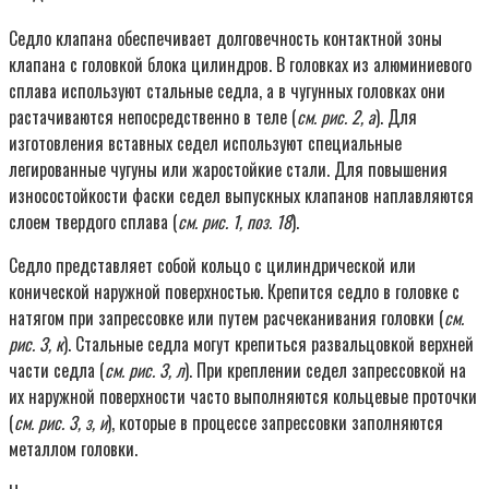
Седло клапана обеспечивает долговечность контактной зоны
клапана с головкой блока цилиндров. В головках из алюминиевого
сплава используют стальные седла, а в чугунных головках они
растачиваются непосредственно в теле (
см. рис. 2, а
). Для
изготовления вставных седел используют специальные
легированные чугуны или жаростойкие стали. Для повышения
износостойкости фаски седел выпускных клапанов наплавляются
слоем твердого сплава (
см. рис. 1, поз. 18
).
Седло представляет собой кольцо с цилиндрической или
конической наружной поверхностью. Крепится седло в головке с
натягом при запрессовке или путем расчеканивания головки (
см.
рис. 3, к
). Стальные седла могут крепиться развальцовкой верхней
части седла (
см. рис. 3, л
). При креплении седел запрессовкой на
их наружной поверхности часто выполняются кольцевые проточки
(
см. рис. 3, з, и
), которые в процессе запрессовки заполняются
металлом головки.