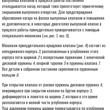
выпускных клапанов в процессе работы постепенно
откладывается нагар, который тоже препятствует герметичному
закрыванию выпускного отверстия. Для предотвращения
образования нагара на фасках выпускных клапанов и повышения
их долговечности, в некоторых двигателях выпускной клапан в
процессе работы принудительно проворачивается с помощью
специального механизма (
см. рис. 1, поз. 5
).
Механизм принудительного вращения клапана (
рис. 4
) состоит из
неподвижного корпуса
3
, расположенных в углублениях этого
корпуса пяти шариков
2
с возвратными пружинами
1
, конической
дисковой пружины
4
, опорной тарелки
5
и пружины клапана
7
.
Все детали в собранном состоянии скрепляются пружинным
кольцом
6
.
При открытии клапана от усилия пружины дисковая пружина
4
,
опирающаяся при закрытом клапане на буртик корпуса
3
,
деформируется и ложится на шарики
2
, которые в это время
располагаются в мелкой части углубления корпуса.
Под давлением пружины шарики перекатываются по углублению