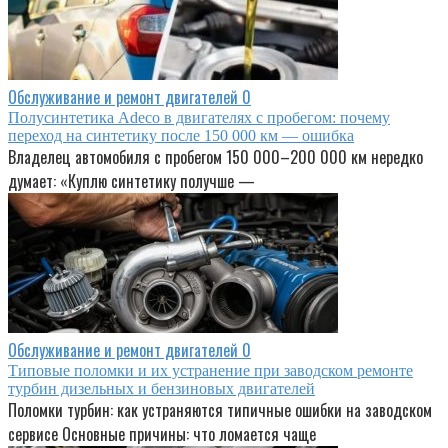
Обслуживание и ремонт двигателей
0
Полусинтетика Adeco в двигателях с пробегом: почему
переход на синтетику после 150 000 км — ошибка
Владелец автомобиля с пробегом 150 000–200 000 км нередко
думает: «Куплю синтетику получше —
Обслуживание и ремонт двигателей
0
Типовые поломки и их устранение при заводском ремонте
турбин дизельных и бензиновых двигателей
Поломки турбин: как устраняются типичные ошибки на заводском
сервисе Основные причины: что ломается чаще