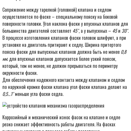
Сопряжение между тарелкой (головкой) клапана и седлом
осуществляется по фаске – специальному пояску на боковой
поверхности головки. Угол наклона фаски у впускных клапанов для
большинства двигателей составляет
45˚
, а у выпускных –
45
и
30˚
.
В процессе изготовления клапанов фаски головок шлифуют, а при
установке на двигатель притирают к седлу. Ширина притертого
пояска фаски для выпускных клапанов должна быть не менее
0,8
мм
; для впускных клапанов допускается более узкий поясок,
который, тем не менее, не должен прерываться по периметру
окружности фаски.
Для обеспечения надежного контакта между клапаном и седлом
по наружной кромке фаски клапана угол фаски клапана делают на
0,5…1˚
меньше угла фаски седла.
Коррозийный и механический износ фасок на клапане и седле
резко снижает эффективность работы двигателя. На фасках