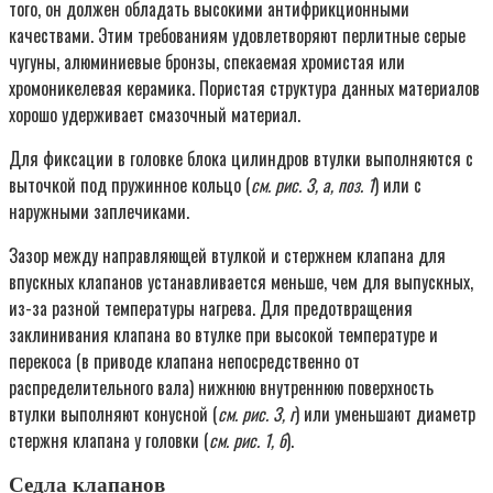
того, он должен обладать высокими антифрикционными
качествами. Этим требованиям удовлетворяют перлитные серые
чугуны, алюминиевые бронзы, спекаемая хромистая или
хромоникелевая керамика. Пористая структура данных материалов
хорошо удерживает смазочный материал.
Для фиксации в головке блока цилиндров втулки выполняются с
выточкой под пружинное кольцо (
см. рис. 3, а, поз. 1
) или с
наружными заплечиками.
Зазор между направляющей втулкой и стержнем клапана для
впускных клапанов устанавливается меньше, чем для выпускных,
из-за разной температуры нагрева. Для предотвращения
заклинивания клапана во втулке при высокой температуре и
перекоса (в приводе клапана непосредственно от
распределительного вала) нижнюю внутреннюю поверхность
втулки выполняют конусной (
см. рис. 3, г
) или уменьшают диаметр
стержня клапана у головки (
см. рис. 1, б
).
Седла клапанов