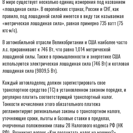
В мире существует несколько единиц измерения под названием
«лошадиная сила». В европейских странах, России и СНГ, как
правило, под лошадиной силой имеется в виду так называемая
«метрическая лошадиная сила», равная примерно 735 ватт (75
кгс·м/с).
В автомобильной отрасли Великобритании и США наиболее часто
л.с. приравнивают к 746 Вт, что равно 1,014 метрической
лошадиной силы. Также в промышленности и энергетике США
используются электрическая лошадиная сила (746 Вт) и котловая
лошадиная сила (9809,5 Вт).
Каждый автовладелец должен зарегистрировать свое
транспортное средство (ТС) в установленном законом порядке, и
регулярно платить соответствующий транспортный налог.
Тонкости исчисления этого обязательного платежа
регламентируют региональные законы о транспортном налоге,
уточняющие сроки, льготы и базовые ставки в пределах,
очерченных положениями главы 28 Налогового кодекса РФ (НК
РФ) . Возникает вопрос «Как рассчитать налог на машину?».