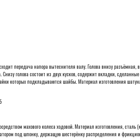
ходит передача напора вытеснителя валу. Голова внизу разъёмная, 
а. Снизу голова состоит из двух кусков, содержит вкладки, сделанны
айки которых подкладываются шайбы. Материал изготовления шатуна
5
средством махового колеса ходовой. Материал изготовления, сталь (м
тором под шпонку, держащую шестерёнку распределения и фрикционн