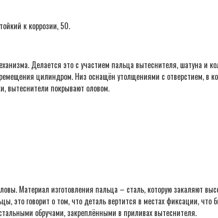
тойкий к коррозии, 50.
анизма. Делается это с участием пальца вытеснителя, шатуна и кол
ремещения цилиндром. Низ оснащён утолщениями с отверстием, в кот
ки, вытеснители покрывают оловом.
овы. Материал изготовления пальца – сталь, которую закаляют выс
ы, это говорит о том, что деталь вертится в местах фиксации, что 
стальными обручами, закреплёнными в приливах вытеснителя.