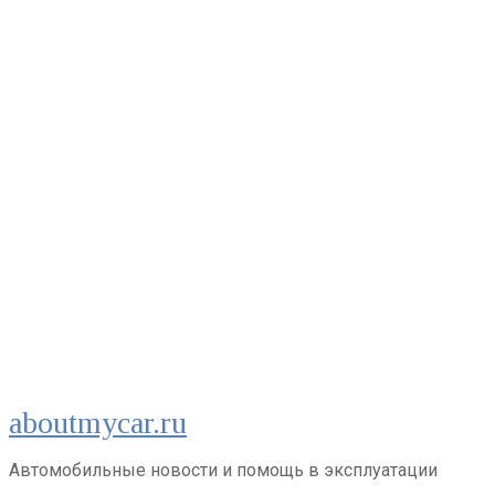
Перейти
aboutmycar.ru
к
контенту
Автомобильные новости и помощь в эксплуатации