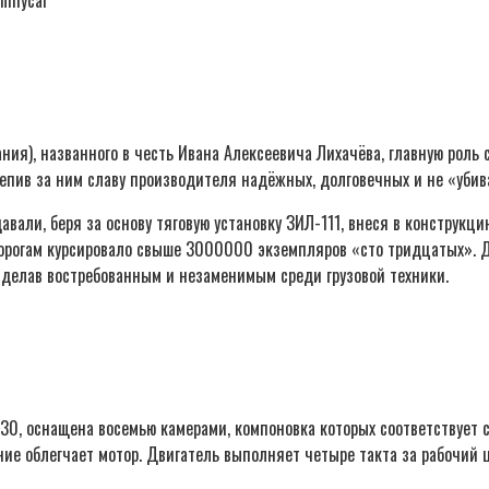
nmycar
ания), названного в честь Ивана Алексеевича Лихачёва, главную рол
репив за ним славу производителя надёжных, долговечных и не «уби
давали, беря за основу тяговую установку ЗИЛ-111, внеся в констру
дорогам курсировало свыше 3000000 экземпляров «сто тридцатых». Д
сделав востребованным и незаменимым среди грузовой техники.
0, оснащена восемью камерами, компоновка которых соответствует сх
ние облегчает мотор. Двигатель выполняет четыре такта за рабочий 