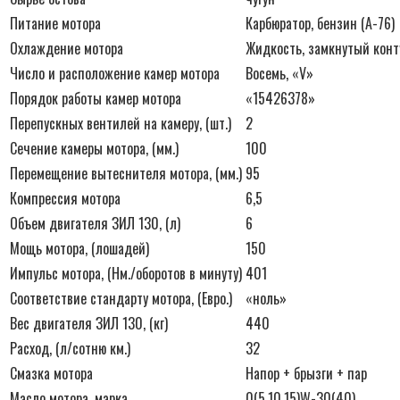
Питание мотора
Карбюратор, бензин (А-76)
Охлаждение мотора
Жидкость, замкнутый конт
Число и расположение камер мотора
Восемь, «V»
Порядок работы камер мотора
«15426378»
Перепускных вентилей на камеру, (шт.)
2
Сечение камеры мотора, (мм.)
100
Перемещение вытеснителя мотора, (мм.)
95
Компрессия мотора
6,5
Объем двигателя ЗИЛ 130, (л)
6
Мощь мотора, (лошадей)
150
Импульс мотора, (Нм./оборотов в минуту)
401
Соответствие стандарту мотора, (Евро.)
«ноль»
Вес двигателя ЗИЛ 130, (кг)
440
Расход, (л/сотню км.)
32
Смазка мотора
Напор + брызги + пар
Масло мотора, марка
0(5,10,15)W-30(40)