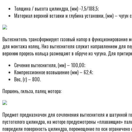
Толщина / высота цилиндра, (мм) -7,5/188,5;
Материал верхней вставки и глубина установки, (мм) – чугун с
Вытеснитель трансформирует газовый напор в функционирование мех
для монтажа колец. Низ вытеснителя служит направлением для пе
верхнюю прорезь кольца размещают в обруче из чугуна. Для притир
Сечение вытеснителя, (мм) – 100,00;
Компрессионное возвышение (мм) – 62,4;
Вес, (г) – 800.
Поршень, гильза, палец мотора:
Предмет предназначен для сочленения вытеснителя и шатунной гол
пустотелого цилиндра, на моторе предусмотрены «плавающие» пальц
повредили поверхность цилиндра, перемещение по оси ограничено 