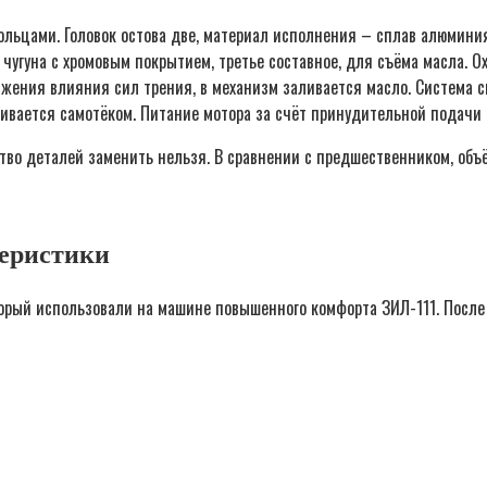
ольцами. Головок остова две, материал исполнения – сплав алюмини
чугуна с хромовым покрытием, третье составное, для съёма масла. 
нижения влияния сил трения, в механизм заливается масло. Система
гивается самотёком. Питание мотора за счёт принудительной подачи 
тво деталей заменить нельзя. В сравнении с предшественником, объ
теристики
оторый использовали на машине повышенного комфорта ЗИЛ-111. После