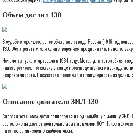
03/07/2020
Рубрика:
Обслуживание и ремонт двигателей
Автор:
admi
Объем двс зил 130
В судьбе старейшего автомобильного завода России (1916 год основ
130. Оба агрегата стали олицетворением предприятия, надолго зак
Начало выпуска стартовало в 1964 году. Мотор для автомобиля соз
нашего региона, поскольку в конце производственного периода по 
неприхотливости. Показатели повлияли на популярность изделия, 
Описание двигателя ЗИЛ 130
Силовая установка, устанавливаемая на одноимённую машину ЗИЛ-13
расположены друг относительно друга под углом 90°. Такое положе
питание организовано карбюратором.