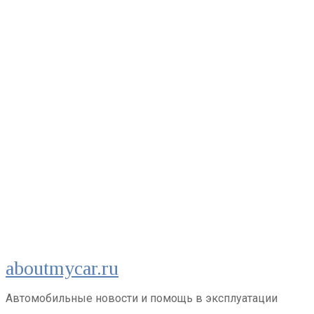
Перейти
aboutmycar.ru
к
контенту
Автомобильные новости и помощь в эксплуатации