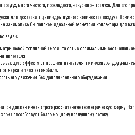
н воздух, много чистого, прохладного, «вкусного» воздуха. Для его п
нужен для доставки в цилиндры нужного количества воздуха. Помимо э
 не занимались бы поиском идеальной геометрии коллектора для каж
ко задач:
метрической топливной смеси (то есть с оптимальным соотношением 
и двигателя;
всасывающего эффекта от поршней двигателя, то инженеры додумались
и от марки и типа автомобиля.
рость его движения без дополнительного оборудования.
и, он должен иметь строго рассчитанную геометрическую форму. Напр
я форма способствуют более мощному воздушному потоку.