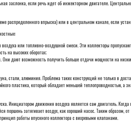
ьная заслонка, если речь идет об инжекторном двигателе. Централь
еме распределенного впрыска) или в центральном канале, если уста
костные:
воздуха или топливно-воздушной смеси. Эти коллекторы пропускают 
ть на высоких оборотах;
и. Они дают возможность получить больше отдачи мощности на низких
на, стали, алюминия. Проблема таких конструкций не только в доста
йкого пластика, который обладает меньшей теплопроводностью, а зна
ска. Инициатором движения воздуха является сам двигатель. Когда п
ся поршень затягивает воздух, как хороший насос. Таким образом, от
 принцип работы впускного коллектора с вихревыми клапанами.