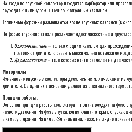
На входе во впускной коллектор находится карбюратор или дроссел
подходят к цилиндрам, а точнее, к впускным клапанам.
Топливные форсунки размещаются возле впускных клапанов (в сист
По форме впускного канала различают одноплоскостные и двухплос
Одноплоскостные
– только с одним каналом для прохождения 
позволяют двигателю развить максимально возможную мощнос
Двухплоскостные
– те, в которых канал разделен на две част
Материалы.
Изначально впускные коллекторы делались металлическими: из чугу
двигателя. Сегодня их в основном делают из специального термосто
Принцип работы.
Основной принцип работы коллектора – подача воздуха на фазе впу
низкого давления. На фазе впуска, когда клапан открыт, опускающий
в камеру сгорания. На видео-3д анимации, ниже, наглядно показан