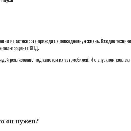
inmycar
логии из автоспорта приходят в повседневную жизнь. Каждое технич
ще пол-процента КПД.
дей реализовано под капотом их автомобилей. И о впускном коллект
го он нужен?