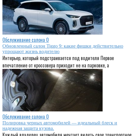
Обслуживание салона
0
Обновленный салон Tiggo 9: какие фишки действительно
упрощают жизнь водителю
Интерьер, который подстраивается под водителя Первое
впечатление от кроссовера приходит не на парковке, а
Обслуживание салона
0
Полировка черных автомобилей — идеальный блеск и
надежная защита кузова.
Каждый владелец автомобиля мечтает видеть свое транспортное