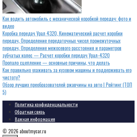
Как водить автомобиль с механической коробкой передач: фото и
видео
Коробка передач Урал 4320, Кинематический расчет коробки
передач, Определение передаточных чисел промежуточных
передач, Определение межосевого расстояния и параметров
зубчатых колес — Расчет коробки передач Урал-4320
Пропало сцепление — основные причины, что делать
Как правильно ухаживать за кузовом машины и поддерживать его
чистоту?
Обзор лучших преобразователей ржавчины на авто | Рейтинг (ТОП
5)
Политика конфиденциальности
Обратная связь
Важная информация
© 2026 aboutmycar.ru