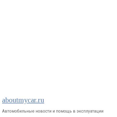
Перейти
aboutmycar.ru
к
контенту
Автомобильные новости и помощь в эксплуатации