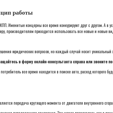
нцип работы
ПП. Именитые концерны все время конкурируют друг c другом. А в у
ру, производителям приходится использовать все новые и новые ви
решения юридических вопросов, но каждый случай носит уникальный х
щайтесь в форму онлайн-консультанта справа или звоните по т
отребитель все время находится в поиске авто, расход которого буд
ляется передача крутящего момента от двигателя внутреннего сгора
енения передаточного отношения. Это может происходить как в ручн