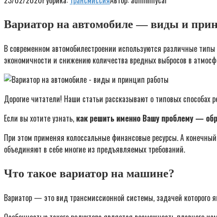
23/02/2020
Рубрика:
Трансмиссия
Автор:
adminmycar
Вариатор на автомобиле — виды и при
В современном автомобилестроении используются различные типы К
экономичности и снижению количества вредных выбросов в атмосфе
Дорогие читатели! Наши статьи рассказывают о типовых способах 
Если вы хотите узнать,
как решить именно Вашу проблему — обра
При этом применяя колоссальные финансовые ресурсы. А конечный п
объединяют в себе многие из предъявляемых требований.
Что такое вариатор на машине?
Вариатор — это вид трансмиссионной системы, задачей которого яв
Особенностью такого редуктора является возможность плавного изм