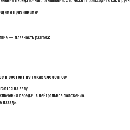
ющими признаками:
твие — плавность разгона;
ое и состоит из таких элементов:
аются на валу.
еключения передач в нейтральное положение.
е назад».